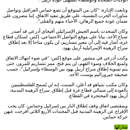
وتابعت الإدارة: “كان من المتوقع أن تضع حماس العراقيل وتواصل
مناورات الحرب النفسية، على طريق تنفيذ الاتفاق. إننا مصرون على
ضمان عودة جميع الرهائن، الأحياء منهم والقتلى”.
وكان المتحدث باسم الجيش الإسرائيلي أفيخاي أدرعي قد أصدر
صباح الأحد، بيانا على موقع التواصل الاجتماعي، إكس. لسكان قطاع
غزة، أشار فيه إلى أن معبر نتساريم، لن يكون متاحا إلا بعد إطلاق
سراح الرهينة الإسرائيلية أربيل يهود.
وكتب أدرعي في منشور على موقع إكس: “في ضوء انتهاك الاتفاق
ولمنع الخلاف وسوء الفهم، لن يتم فتح. ممر نتساريم للمرور، حتى
يتم تسوية إطلاق سراح أربيل يهود بين الوسطاء وإسرائيل”، حسب
صحيفة جيروزاليم بوست، الأحد.
وكان مكتب نتنياهو قد أعلن، السبت، إنه لن يُسمح للفلسطينيين
بالعودة إلى شمالي قطاع غزة قبل إطلاق. سراح الرهينة المدنية،
أربيل يهود المحتجزة في القطاع.
وبمقتضى اتفاق وقف إطلاق النار بين إسرائيل وحماس، كان يجب
الإفراج عن الرهينة المدنية قبل المجندات الأربع اللاتي أفرجت عنهن
حركة حماس.
شاركها