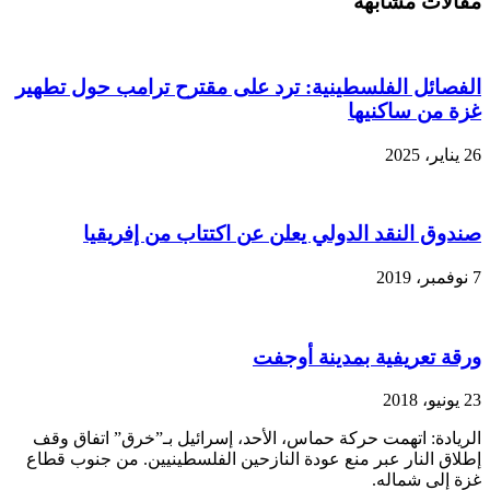
مقالات مشابهة
حماس:
تتهم
الاحتلال
بـ”خرق”
الهدنة
الفصائل الفلسطينية: ترد على مقترح ترامب حول تطهير
في
غزة من ساكنيها
غزة
مغلقة
26 يناير، 2025
صندوق النقد الدولي يعلن عن اكتتاب من إفريقيا
7 نوفمبر، 2019
ورقة تعريفية بمدينة أوجفت
23 يونيو، 2018
الريادة: اتهمت حركة حماس، الأحد، إسرائيل بـ”خرق” اتفاق وقف
إطلاق النار عبر منع عودة النازحين الفلسطينيين. من جنوب قطاع
غزة إلى شماله.