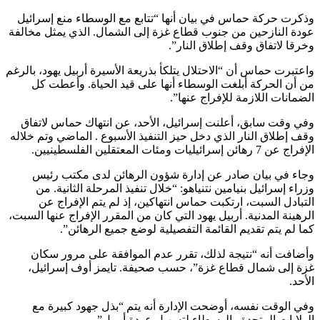
وذكرت حركة حماس في بيان أنها “تتابع مع الوسطاء منع إسرائيل
عودة النازحين من جنوب قطاع غزة إلى الشمال. الذي يمثل مخالفة
وخرقا لاتفاق وقف إطلاق النار”.
واعتبرت حماس أن “الاحتلال يتلكأ بذريعة الأسيرة أربيل يهود، بالرغم
من أن الحركة أبلغت الوسطاء أنها على قيد الحياة. وأعطت كل
الضمانات اللازمة للإفراج عنها”.
وفي وقت سابق، أعلنت إسرائيل، الأحد، عن انتهاك حماس لاتفاق
وقف إطلاق النار الذي دخل حيز التنفيذ الأسبوع . الماضي وتم خلاله
الإفراج عن 7 رهائن إسرائيليات ومئات المعتقلين الفلسطينيين.
وجاء في بيان صادر عن إدارة شؤون الرهائن لدى مكتب رئيس
وزراء إسرائيل بنيامين نتنياهو: “خلال تنفيذ المرحلة الثانية. من
التبادل السبت، ارتكبت حماس انتهاكين، إذ لم يتم الإفراج عن
الرهينة المدنية. أربيل يهود التي كان من المقرر الإفراج عنها السبت،
كما لم يتم تقديم القائمة التفصيلية لوضع جميع الرهائن”.
وأضافت أنه “نتيجة لذلك، تقرر عدم الموافقة على مرور سكان
غزة إلى شمال قطاع غزة”، حسب صحيفة. تايمز أوف إسرائيل،
الأحد.
وفي الوقت نفسه، أوضحت الإدارة أنه يتم “بذل جهود كبيرة مع
الولايات المتحدة والوسطاء لتسهيل عودة أربيل”.