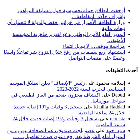
أوجفت: انطلاق حملة تحسيسية حول مسابقة المواهب
بإشراف حاكم المقاطعة…
وزارة الطاقة: الأضرار في خزانين فقط والدولة لا تتحمل أي
تبعات مالية
المدير العام للأمن الوطني يدعو لتعزيز جاهزية المؤسسة
الأمنية…
مراجعة موقف… لا تبديل انتماء
استشهاد أربع شقيقات من رفح خلال النزوح يثير تفاعلًا واسعًا
وغضبًا على منصات التواصل
أحدث التعليقات
إسلامه محمود
على
رئيس “الإنصاف” يعلن انطلاق الموسم
السياسي للحزب لسنة 2022-2023
Daoud
على
اكتشاف مخزون ضخم من الغاز الطبيعي في
سواحل موريتانيا….
Khalifa Haddad
على
تسجيل 3 وفيات و197 إصابة جديدة
خلال 24 ساعة الماضية
ucretsiz
على
تسجيل 3 وفيات و197 إصابة جديدة خلال 24
ساعة الماضية
سيد احمد
على
عضو بلجنة صندوق دعم الصحافة يتهرب من
المثول أمام الشرطة بعد رفع دعوى ضده / تفاصيل…….