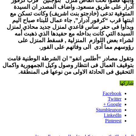
وابنها قضوا تحت أنقاض منزل “بتوجنين” قرب كرفور
آدرار على طريق مسعود.
واضاف المصدر ان السيدة
المتوفية تدعى (خادجتو بنت اشريف) وكانت تسكن مع
ابنتها قرب “كرفور آدرار”, جاء عمال للبناء صباح اليم
وبدأوا فى حفر ساس قاعدي لمنزل جديد محاذي لمنزل
السيدة التي كانت بداخله مع حفيدها الذي ذهبت أمه
لشراء بعض اللوازم المنزلية , فسقط المنزل على
رؤوسهم مما أدى الى وفاتهم على الفور.
وتقول مصادر “أطلس انفو” ان الشرطة الوطنية قامت
بتوقيف العمال فى انتظار وصول وكيل الجمهورية واكمال
التحقيق فى الحادثة الاولى من نوعها فى المنطقة.
شاركها
Facebook
Twitter
Google +
Stumbleupon
LinkedIn
Pinterest