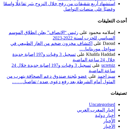
استشهاد أربع شقيقات من رفح خلال النزوح يثير تفاعلًا واسعًا
وغضبًا على منصات التواصل
أحدث التعليقات
إسلامه محمود
على
رئيس “الإنصاف” يعلن انطلاق الموسم
السياسي للحزب لسنة 2022-2023
Daoud
على
اكتشاف مخزون ضخم من الغاز الطبيعي في
سواحل موريتانيا….
Khalifa Haddad
على
تسجيل 3 وفيات و197 إصابة جديدة
خلال 24 ساعة الماضية
ucretsiz
على
تسجيل 3 وفيات و197 إصابة جديدة خلال 24
ساعة الماضية
سيد احمد
على
عضو بلجنة صندوق دعم الصحافة يتهرب من
المثول أمام الشرطة بعد رفع دعوى ضده / تفاصيل…….
تصنيفات
Uncategorised
أخبار المغرب العربي
أخبار دولية
الأخبار
الأخبار