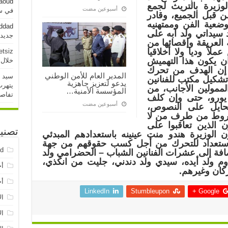
aoud
لوزيرة بالتريث لجمع
‏أسبوعين مضت
في سو
 قبل الجميع، وقادر
عية الفن وممتهنيه
addad
 سيداتي ولد آبه على
جديدة خلال 
 العريقة وإقصائها من
لاً وديا ولا أخلاقيا
etsiz
ن يكون هذا التهميش
خلال 24 ساعة الماض
ه إن الهدف من تحرك
المدير العام للأمن الوطني
سيد 
 تشكيل مكتب للفنانين
يدعو لتعزيز جاهزية
يتهرب
لممولين الأجانب، من
المؤسسة الأمنية…
تفاص
لى مبلغ 5 مليون يورو، حتى وإن كلف
‏أسبوعين مضت
حايل على النصوص،
لشروط من طرف من لا
ن الذين تعاقبوا على
تصني
 الوزيرة هندو منت عينينه باستعدادهم المبدئي
استعداد للتحرك من أجل كسب حقوقهم من جهة
ed
ضافة إلى عشرات الفنانين الشباب – الحضرامي ولد
وم ولد أيده، سيدي ولد دندني، جليت من انكذي،
أخ
ركان وغيرهم.
أخ
LinkedIn
Stumbleupon
Google +
ال
ال