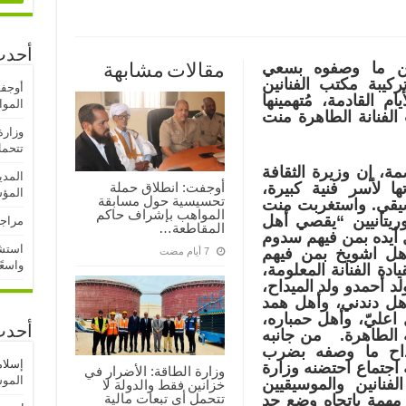
أحدث
نيين ما وصفوه بسعي
مقالات مشابهة
كيبة مكتب الفنانين
أوجف
ام القادمة، مُتهمينها
المو
 الفنانة الطاهرة منت
وزارة
تتحمل
، إن وزيرة الثقافة
المدي
أوجفت: انطلاق حملة
ا لأسر فنية كبيرة،
المؤ
تحسيسية حول مسابقة
يقي. واستغربت منت
المواهب بإشراف حاكم
ريتانيين “يقصي أهل
مراجع
المقاطعة…
ل أيده بمن فيهم سدوم
استشه
أهل اشويخ بمن فيهم
واسعً
ادة الفنانة المعلومة،
د أحمدو ولد الميداح،
هل دندني، وأهل همد
 اعليّ، وأهل حمباره،
أحدث
ة الطاهرة. من جانبه
يداح ما وصفه بضرب
إسلا
اجتماع احتضنه وزارة
وزارة الطاقة: الأضرار في
الموسم
لفنانين والموسيقيين
خزانين فقط والدولة لا
تتحمل أي تبعات مالية
مهمة باتجاه وضع حد