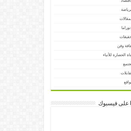
اقتصاد
رياضة
مقالات
نوراما
قيقات
افة وفن
اة الحضارة للأنباء
جتمع
ابلات
اقع
ا على فيسبوك