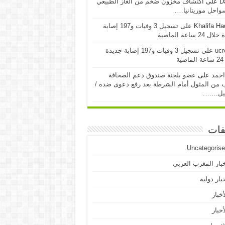
D
على
اكتشاف مخزون ضخم من الغاز الطبيعي
احل موريتانيا….
Khalifa H
على
تسجيل 3 وفيات و197 إصابة
24 ساعة الماضية
ucr
على
تسجيل 3 وفيات و197 إصابة جديدة
ية
احمد
على
عضو بلجنة صندوق دعم الصحافة
 من المثول أمام الشرطة بعد رفع دعوى ضده /
يل…….
فات
Uncategoris
بار المغرب العربي
بار دولية
أخبار
أخبار