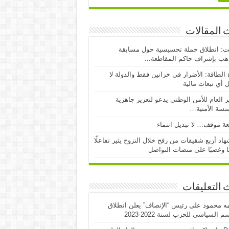
 المقالات
ت: انطلاق حملة تحسيسية حول مسابقة
اهب بإشراف حاكم المقاطعة…
 الطاقة: الأضرار في خزانين فقط والدولة لا
 أي تبعات مالية
ر العام للأمن الوطني يدعو لتعزيز جاهزية
سسة الأمنية…
ة موقف… لا تبديل انتماء
اد أربع شقيقات من رفح خلال النزوح يثير تفاعلًا
ا وغضبًا على منصات التواصل
 التعليقات
مه محمود
على
رئيس “الإنصاف” يعلن انطلاق
 السياسي للحزب لسنة 2022-2023