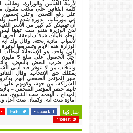
لأزمة الفنانين والوزارة. وطالب ا
كلمة الفنانين على مكتب مقبول من
على رفع التحدي، وعلى تحسين وض
في موريتانيا. بدوره شدد أحمد ولد
أن تهميش كم كبير من الأسر الفنية
لدن الوزيرة هندو منت عينينا ليس عم
اتجاه قامات فنية سامعقة، أحرى ا
لأسباب مادية بحتة. وقال ولد آب
الوزارة هذه الأيام وتسريعها لوتيرة
بلونٍ واحد، هو الإستجابة لمطلب ا
أجل الحصول ع
الأمر ضرب البعض بالبعض، والت
وانتخاب من لا تتوفر فيه أدنى ا
يمكلك حق الإنتخاب. وقال الفنانو
منبر المؤتمر الصحفي إنهم يذكرون
للشراكة، من جهة، وكونهم على 
ثانية. حضر المؤتمر الصحفي – بالإ
الميداح ، النعمه منت الشويخ، سد
أماوه منت آبه، وكمبان منت اعلِ و
Twitter
Facebook
شاركها
Pinterest