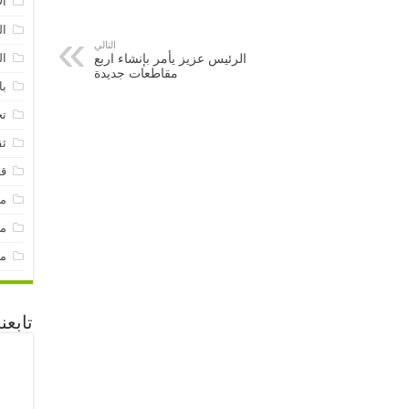
ال
ال
التالي
الرئيس عزيز يأمر بإنشاء اربع
ال
مقاطعات جديدة
با
تح
ثق
قن
م
مق
مو
تابعن