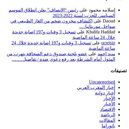
إسلامه محمود
على
رئيس “الإنصاف” يعلن انطلاق الموسم
السياسي للحزب لسنة 2022-2023
Daoud
على
اكتشاف مخزون ضخم من الغاز الطبيعي في
سواحل موريتانيا….
Khalifa Haddad
على
تسجيل 3 وفيات و197 إصابة جديدة
خلال 24 ساعة الماضية
ucretsiz
على
تسجيل 3 وفيات و197 إصابة جديدة خلال 24
ساعة الماضية
سيد احمد
على
عضو بلجنة صندوق دعم الصحافة يتهرب من
المثول أمام الشرطة بعد رفع دعوى ضده / تفاصيل…….
تصنيفات
Uncategorised
أخبار المغرب العربي
أخبار دولية
الأخبار
الأخبار
الاقتصاد
الرياضة
المقالات
بانوراما