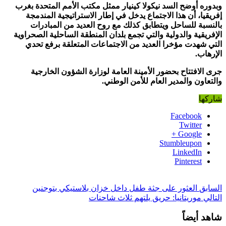
وبدوره أوضح السد نيكولا كينيار ممثل مكتب الأمم المتحدة بغرب
إفريقيا، أن هذا الاجتماع يدخل في إطار الاستراتيجية المندمجة
بالنسبة للساحل ويتطابق كذلك مع روح العديد من المبادرات
الإفريقية والدولية والتي تجمع بلدان المنطقة الساحلية الصحراوية
التي شهدت مؤخرا العديد من الاجتماعات المتعلقة برفع تحدي
الإرهاب.
جرى الافتتاح بحضور الأمينة العامة لوزارة الشؤون الخارجية
والتعاون والمدير العام للأمن الوطني.
شاركها
Facebook
Twitter
Google +
Stumbleupon
LinkedIn
Pinterest
السابق
العثور على جثة طفل داخل خزان بلاستيكي بتوجنين
التالي
موريتانيا: حريق يلتهم ثلاث شاحنات
شاهد أيضاً