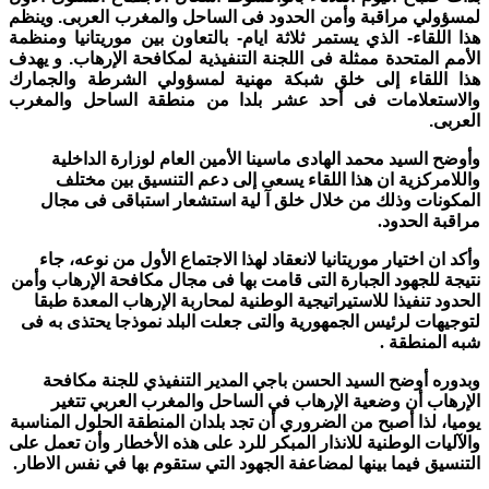
لمسؤولي مراقبة وأمن الحدود فى الساحل والمغرب العربى. وينظم
هذا اللقاء- الذي يستمر ثلاثة ايام- بالتعاون بين موريتانيا ومنظمة
الأمم المتحدة ممثلة فى اللجنة التنفيذية لمكافحة الإرهاب.
و يهدف
هذا اللقاء إلى خلق شبكة مهنية لمسؤولي الشرطة والجمارك
والاستعلامات فى أحد عشر بلدا من منطقة الساحل والمغرب
العربى.
وأوضح السيد محمد الهادى ماسينا الأمين العام لوزارة الداخلية
واللامركزية ان هذا اللقاء يسعى إلى دعم التنسيق بين مختلف
المكونات وذلك من خلال خلق آ لية استشعار استباقى فى مجال
مراقبة الحدود.
وأكد ان اختيار موريتانيا لانعقاد لهذا الاجتماع الأول من نوعه، جاء
نتيجة للجهود الجبارة التى قامت بها فى مجال مكافحة الإرهاب وأمن
الحدود تنفيذا للاستيراتيجية الوطنية لمحاربة الإرهاب المعدة طبقا
لتوجيهات لرئيس الجمهورية والتى جعلت البلد نموذجا يحتذى به فى
شبه المنطقة .
وبدوره أوضح السيد الحسن باجي المدير التنفيذي للجنة مكافحة
الإرهاب أن وضعية الإرهاب في الساحل والمغرب العربي تتغير
يوميا، لذا أصبح من الضروري أن تجد بلدان المنطقة الحلول المناسبة
والآليات الوطنية للانذار المبكر للرد على هذه الأخطار وأن تعمل على
التنسيق فيما بينها لمضاعفة الجهود التي ستقوم بها في نفس الاطار.