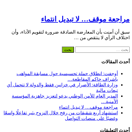
مراجعة موقف… لا تبديل انتماء
سبق أن آمنت بأن المعارضة الصادقة ضرورة لتقويم الأداء، وأن
اختلاف الرأي لا ينتقص من …
البحث
عن:
أحدث المقالات
أوجفت: انطلاق حملة تحسيسية حول مسابقة المواهب
بإشراف حاكم المقاطعة…
وزارة الطاقة: الأضرار في خزانين فقط والدولة لا تتحمل أي
تبعات مالية
المدير العام للأمن الوطني يدعو لتعزيز جاهزية المؤسسة
الأمنية…
مراجعة موقف… لا تبديل انتماء
استشهاد أربع شقيقات من رفح خلال النزوح يثير تفاعلًا واسعًا
وغضبًا على منصات التواصل
أحدث التعليقات