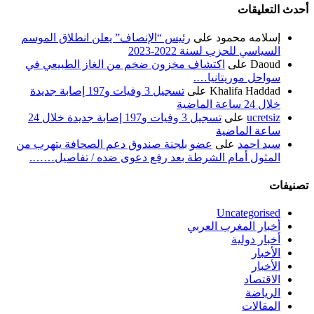
أحدث التعليقات
إسلامه محمود
على
رئيس “الإنصاف” يعلن انطلاق الموسم
السياسي للحزب لسنة 2022-2023
Daoud
على
اكتشاف مخزون ضخم من الغاز الطبيعي في
سواحل موريتانيا….
Khalifa Haddad
على
تسجيل 3 وفيات و197 إصابة جديدة
خلال 24 ساعة الماضية
ucretsiz
على
تسجيل 3 وفيات و197 إصابة جديدة خلال 24
ساعة الماضية
سيد احمد
على
عضو بلجنة صندوق دعم الصحافة يتهرب من
المثول أمام الشرطة بعد رفع دعوى ضده / تفاصيل…….
تصنيفات
Uncategorised
أخبار المغرب العربي
أخبار دولية
الأخبار
الأخبار
الاقتصاد
الرياضة
المقالات