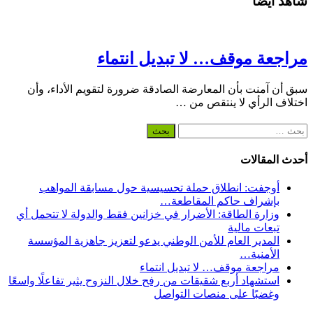
شاهد أيضاً
مراجعة موقف… لا تبديل انتماء
سبق أن آمنت بأن المعارضة الصادقة ضرورة لتقويم الأداء، وأن
اختلاف الرأي لا ينتقص من …
البحث
عن:
أحدث المقالات
أوجفت: انطلاق حملة تحسيسية حول مسابقة المواهب
بإشراف حاكم المقاطعة…
وزارة الطاقة: الأضرار في خزانين فقط والدولة لا تتحمل أي
تبعات مالية
المدير العام للأمن الوطني يدعو لتعزيز جاهزية المؤسسة
الأمنية…
مراجعة موقف… لا تبديل انتماء
استشهاد أربع شقيقات من رفح خلال النزوح يثير تفاعلًا واسعًا
وغضبًا على منصات التواصل