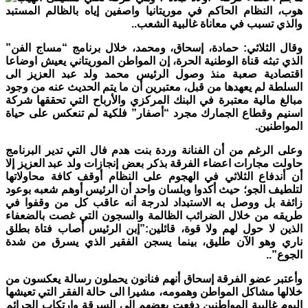
هوب، النظام الحاكم في موريتانيا واصفين إياه بالظالم المستبد
والذي تسبب في معاناة غالبية الشعب..
وقال الثلاثي: حمادة، إسحاق، ومحمد، خلال برنامج “مساج الفن”
الذي تبثه قناة الوطنية الحرة، إن المواطن الموريتاني يعيش اوضاعا
اقتصادية صعبة منذ وصول الرئيس محمد ولد عبد العزيز الى
السلطة لم يعهدها من قبل، معتبرين أن ما يتم الحديث عنه من وجود
مبالغ مالية معتبرة في البنك المركزي والأرباح التي تحققها شركة
اسنيم وقطاع الجمارك مجرد “أصفار” فلكية لم تنعكس على حياة
المواطنين.
وعلى الرغم من أن الفنانة وردة بنت هدم فال التي تدير البرنامج
حاولت مجارات اعضاء الفرقة بذكر بعض إنجازات ولد عبد العزيز إلا
أن أندفاع الثلاثي في الهجوم على النظام أوقف كافة محاولاتها
لتلطيف الجو؛ حيث أكدوا وبلسان واحد أن الرئيس أوهم شعبه بوعود
زائفة بل ووصل به الاستبداد لدرجة أنه عاقب كل من وقفوا في
طريقه من خلال الضرائب الظالمة والسجون التي غصت بالضعفاء
الذين لا حول لهم ولا قوة، قائلين:”إبن الرئيس أصاب فتاة بطلق
ناري وهو الآن طليق، بينما يسجن الفقير الذي يسرق من شدة
الجوع”..
وأعتبر عضو الفرقة إسحاق أنهم فنانون يحملون رسالة يعكسون من
خلالها مشاكل المواطن وهمومه، مشيرا الى حالة الفقر التي تعيشها
اليوم غالبية المواطنين دفعت بعضهم الى السرقة وارتكاب الجرائم