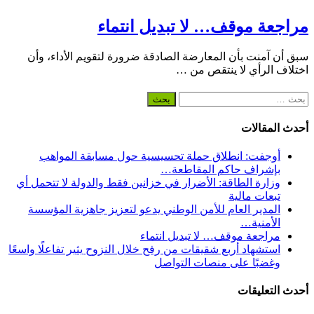
مراجعة موقف… لا تبديل انتماء
سبق أن آمنت بأن المعارضة الصادقة ضرورة لتقويم الأداء، وأن
اختلاف الرأي لا ينتقص من …
البحث
عن:
أحدث المقالات
أوجفت: انطلاق حملة تحسيسية حول مسابقة المواهب
بإشراف حاكم المقاطعة…
وزارة الطاقة: الأضرار في خزانين فقط والدولة لا تتحمل أي
تبعات مالية
المدير العام للأمن الوطني يدعو لتعزيز جاهزية المؤسسة
الأمنية…
مراجعة موقف… لا تبديل انتماء
استشهاد أربع شقيقات من رفح خلال النزوح يثير تفاعلًا واسعًا
وغضبًا على منصات التواصل
أحدث التعليقات