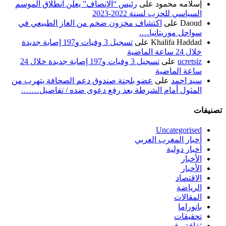
إسلامه محمود
على
رئيس “الإنصاف” يعلن انطلاق الموسم
السياسي للحزب لسنة 2022-2023
Daoud
على
اكتشاف مخزون ضخم من الغاز الطبيعي في
سواحل موريتانيا….
Khalifa Haddad
على
تسجيل 3 وفيات و197 إصابة جديدة
خلال 24 ساعة الماضية
ucretsiz
على
تسجيل 3 وفيات و197 إصابة جديدة خلال 24
ساعة الماضية
سيد احمد
على
عضو بلجنة صندوق دعم الصحافة يتهرب من
المثول أمام الشرطة بعد رفع دعوى ضده / تفاصيل…….
تصنيفات
Uncategorised
أخبار المغرب العربي
أخبار دولية
الأخبار
الأخبار
الاقتصاد
الرياضة
المقالات
بانوراما
تحقيقات
ثقافة وفن