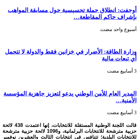
1534
مغلقة
أوجفت: انطلاق حملة تحسيسية حول مسابقة المواهب
بإشراف حاكم المقاطعة…
‏أسبوع واحد مضت
وزارة الطاقة: الأضرار في خزانين فقط والدولة لا تتحمل
أي تبعات مالية
المدير العام للأمن الوطني يدعو لتعزيز جاهزية المؤسسة
الأمنية…
قالت اللجنة الوطنية المستقلة للانتخابات، إنها اعتمدت 438 لائحة
حزبية مترشحة للانتخابات البرلمانية، و1096 لائحة حزبية مترشحة
للانتخابات البلدية؛ تتنافس في انتخابات الثالث والعشرين نوفمبر