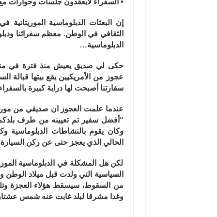
• السفراء لايعقدون جلسات وحوارات مع ا
إن البعثات الدبلوماسية الموريتانية 
الثقافي في الوطن. معظم سفرائنا ودبلوم
الدبلوماسية…
حكى لي صديق يعيش منذ فترة في منط
عجوز من الأمريكيين يقع بيتها قبالة الس
سفارتنا أصبحت لها دراية كبيرة بالسفرا
عندما علمت العجوز ان صديقي من موريتا
“أفضل سفير تم تعيينه من طرف بلدكم ه
وكان يقوم بالنشاطات الدبلوماسية و
الحالي الذي يعجز حتى عن ركن السيارة
لكن هل المشكلة في الدبلوماسية المور
السياسية التي ولدت قبل ميلاد الوطن ول
من السقوط، سيسقط هؤلاء العجزة وتلد 
وغدا مشرقا لبلد غابت عنه شمس عشتا