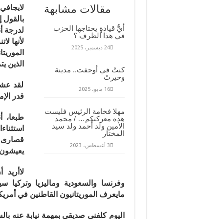
..
مقالات مشابهة
لايجافي 
دبلوماسية
“أظفار
بالقول إ
الكرعين
أيُّ قيادةٍ يحتاجها الحزب
مغلقة
لدرجة أ
في هذا الظرف ؟
لأنها لا
24 ديسمبر، 2025
الموريتا
الذين ي
كنتُ في أوجفت.. مدينة
وخيرتْ
لقد عشت
16 مايو، 2025
قدر الإ
مهلا فخامة الرئيس فليست
طبعا، أ
هذه معركتكم… / محمد
الأمين ولد أحمد ولد سيد
استثناء
المختار
قصارى ج
3 أغسطس، 2023
يعيشون 
لاأريد
وفرنسا والسعودية وماليزيا وتركيا 
مايعرف الموريتانيون القاطنين في أمريك
اليوم كلفني صديقي بمهمة نيابة عنه با