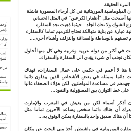
المرء الحقيقة
ن الدبلوماسية الموريتانية في كل أرجاء المعمورة فاشلة
نها أصبحت مثل “أظفار الكرعين” في المثل الحساني
تنزع الشوك ولا تحك
الجلد…حيثما ذهبت تجد السفارة
أوجفت
بإشر
نية عبارة عن بناية متهالكة تحتاج للترميم تماما كالسفارء
تم تعيينهم بالوساطة والصداقة والتزلف وأشياء أخرى…
وزارة
أي تب
 في أكثر من دولة عربية وغربية وفي كل منها أحاول
المدي
مكان تجنب أي شيء يؤدي الي السفارة والسفراء..
المؤ
مراجع
نا هنا لا أعمم في حكمي على عمال السفارات، فهناك
ات دائما متمثلة في بعض الأشخاص الذين يبذلون دائما
استشه
واسعً
هدهم في مساعدة المواطنين. لكن هؤلاء الضعفاء غالبا
على خط التوازن بين المسؤولية والنفوذ…
 أن أذكر أسماء لكن من يعيش في المغرب والإمارت
سيدرك أن هناك دائما شخص يساعد الآخرين تماما مثل
إسلام
ا أن هناك صديق واحد بالسفارة يمكن الوثوق به…
الموسم
aoud
لسفارة الموريتانية في واشنطن. أخذ مني البحث عن مكان