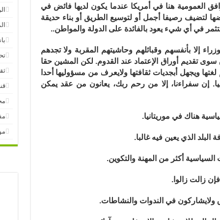
افق العمومية هنا في أمريكا عندما يكون لديها فائض في
ال
ضها لتضيف رصيفا أجمل أو لتوسيع الطريق أو بناء حديقة
ال
ستثمر في أي شيء يعود بالفائدة على الدولة والمواطن..
بان
لوزراء إلا بأنفسهم وقبائلهم وحاشيتهم المقربة ولا تجدهم
تح
سوى تقديم أوراق الإعتماد عند القدوم. لكن المشين حقا
ثق
 لغتها ويجهل أبجديات ثقافتها ولايعرف من مسؤوليها أحدا
سيا. إن سفراءنا، إلا من رحم ربك، يعانون من عقد يمكن
قنا
مج
ياسية هناك في موريتانيا.
مق
مو
البلد الذي يعين فيه غالبا.
السياسية أكثر من المهنة والتكوين.
إن زالت زالوا.
 ولايشاركون في الندوات والنشاطات.