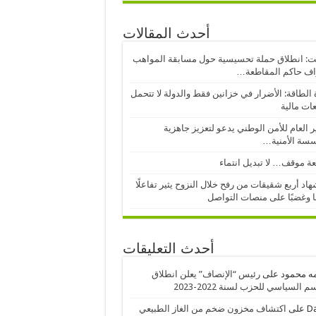
أحدث المقالات
: انطلاق حملة تحسيسية حول مسابقة المواهب
اف حاكم المقاطعة…
 الطاقة: الأضرار في خزانين فقط والدولة لا تتحمل
عات مالية
ر العام للأمن الوطني يدعو لتعزيز جاهزية
سسة الأمنية…
ة موقف… لا تبديل انتماء
اد أربع شقيقات من رفح خلال النزوح يثير تفاعلًا
ا وغضبًا على منصات التواصل
أحدث التعليقات
ه محمود
على
رئيس “الإنصاف” يعلن انطلاق
 السياسي للحزب لسنة 2022-2023
D
على
اكتشاف مخزون ضخم من الغاز الطبيعي