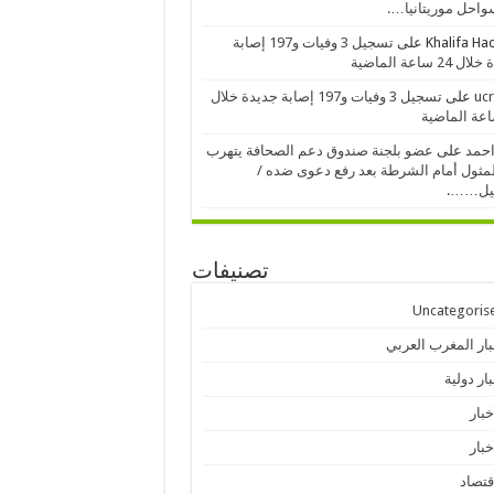
احل موريتانيا….
Khalifa H
على
تسجيل 3 وفيات و197 إصابة
24 ساعة الماضية
ucr
على
تسجيل 3 وفيات و197 إصابة جديدة خلال
احمد
على
عضو بلجنة صندوق دعم الصحافة يتهرب
مثول أمام الشرطة بعد رفع دعوى ضده /
يل…….
تصنيفات
Uncategoris
بار المغرب العربي
ار دولية
خبار
خبار
قتصاد