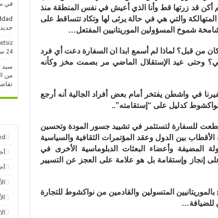
في سو
 أكن قد زرتها قط وأنا الذي أعيش في نفس المنطقة منذ
المتهالكة والتي هي في حالة يرثى لها وتكاد تتساقط على
addad
جديدة خلال 
شامخة شموخ المسؤولين الموريتانيين المفتعل…
etsiz
ان من قبل؟ لماذا لم أسمع ابدا ان السفارة دعت أي فرد
24 ساعة الماضية
سي؟ وحتى عيد الإستقلال الماضي مر بصمت مخز وكأنه
سيد 
من ال
تفاص
يرنا في واشطن يفتخر أمام بعض أفراد الجالية أنه أرجع
 نواكشوط كدليل على “إستقامته”..
قتطعت للسفارة لتستثمر في تشييد جسور المودة وتحسين
دة الأقطاب بين الدول وعقد المؤتمرات الثقافية والسياسية
ed
لة المضيفة وأعضاء البعثات الدبلوماسية الأخرى في
أخ
لى إنجاز وإستقامة بل هو علامة على العجز عن التسيير
أخب
الأ
 بالموريتانيين المتسولين والقادمين من نواكشوط للتجارة
الأ
ق للضيافة…
الا