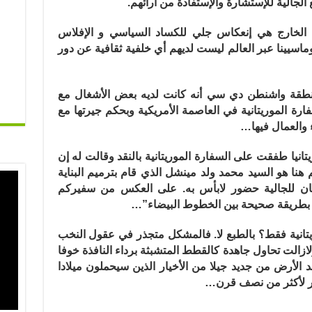
لجالية للإستشارة والإستفادة من آرائهم.
في الخارج هي إنعكاس جلي للكساد السياسي و الإفلاس
اسيينا عبر العالم ليست لديهم أي خلفية ثقافية عن دور
قة واشنطن دي سي أنه كانت لديه بعض الأشغال مع
فارة الموريتانية في العاصمة الأمريكية وبحكم جيرتها مع
ء والعمال فيها…
نيا طفقت على السفارة الموريتانية بالنقد وقالت له إن
نا هو السيد محمد ولد مينشل الذي قام بترميم البناية
كان للجالية حضور لابأس به. على العكس من سفيركم
 بطريقة صحيحة بين الخطوط البيضاء”…
يتانية فقط؟ بالطبع لا. فالمشكل متجذر في عقول النخب
ازالت تحاول جاهدة كالقطط المتشبثة برداء النافذة خوفا
الأرض من جديد جيلا من الأخيار الذين سيحملون ميلادا
ر لأكثر من نصف قرن…