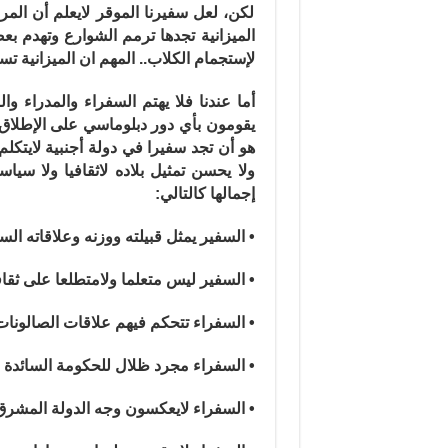
لكن، لعل سفيرنا الموقر لايعلم أن المر
الميزانية تجدها ترمم الشوارع وتهدم بع
لإستجمام الكلاب.. المهم ان الميزانية ت
أما عندنا فلا يهتم السفراء والمدراء وا
يقومون بأي دور دبلوماسي على الإطلاق 
هو أن تجد سفيرا في دولة أجنبية لايتكلم
ولا يحسن تمثيل بلاده لاثقافيا ولا سيا
إجمالها كالتالي:
• السفير يمثل قبيلته ووزنه وعلاقاته الس
• السفير ليس متعلما ولامتطلعا على ثقافة 
• السفراء تتحكم فيهم علاقات الصالونات 
• السفراء مجرد ظلال للحكومة السائدة ف
• السفراء لايعكسون وجه الدولة المشرق