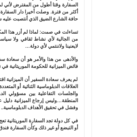
السفارة وقتا أطول من المفترض لأني لم
أكثر من فترة. وصلت أخيرا دار السفارة 
حافة الشارع الضيق الذي أنتصبت عليه 
تساءلت في صمت: لماذا لم أزر هذا المك
من الجالية لأي نشاط ثقافي ولا سيا
لايعنينا ولاننتمي لأي دولة…
والأدهى من هذا والأمر هو أن سعادة سف
فائض الميزانية للحكومة الموريتانية في
لم يعرف سعادة السفير أن الميزانية ا
العلاقات الدبلوماسية الثنائية أو المتعد
والجلسات التفاعلية بين مسؤولي الدو
المنطقة…وليس إرجاع الميزانية دليل ع
وفشل في تحقيق الأهداف الدبلوماسية..
في كل دولة تجد السفارة الموريتانية تعج
أو التبضع أو غير ذلك وكأن السفارة فند