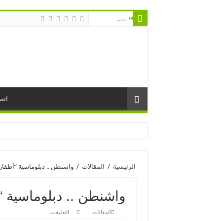
اتص
الرئيسية
/
المقالات
/
واشنطن .. دبلوماسية “أظفار
واشنطن .. دبلوماسية “
على
المقالات
التعليقات
واشنطن