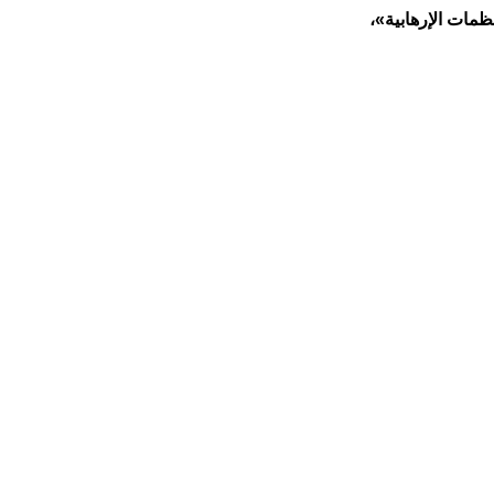
مات الإرهابية»،