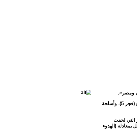
ن ومصر».
وأضاف المصدر أن «أقمار التجسس الإسرائيلية رصدت الأسبوع الماضي في ميناء (بندر عباس) في إيران، سفينة يتم تحميلها بصواريخ من نوع (فجر 5)، وأسلحة
 التي لحقت
بمعادلة (الهدوء