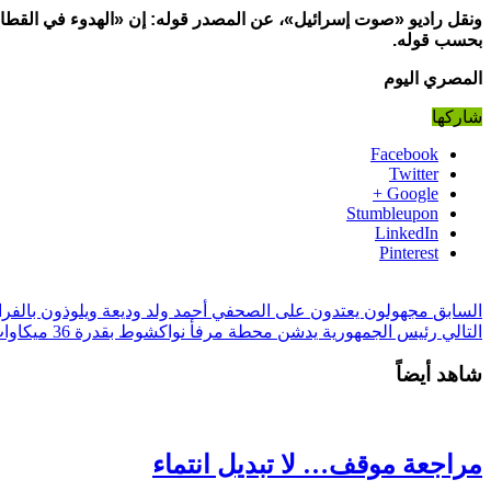
ونقل راديو «صوت إسرائيل»، عن المصدر قوله: إن «الهدوء في القطاع
بحسب قوله.
المصري اليوم
شاركها
Facebook
Twitter
Google +
Stumbleupon
LinkedIn
Pinterest
السابق
مجهولون يعتدون على الصحفي أحمد ولد وديعة ويلوذون بالفرا
التالي
رئيس الجمهورية يدشن محطة مرفأ نواكشوط بقدرة 36 ميكاوات
شاهد أيضاً
مراجعة موقف… لا تبديل انتماء