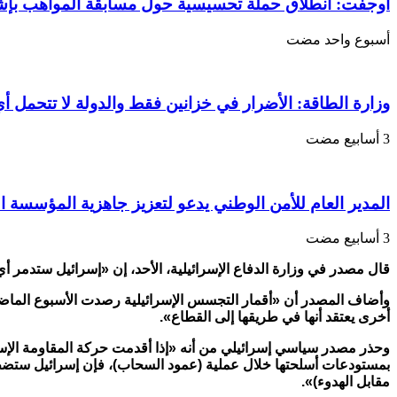
أي
أوجفت: انطلاق حملة تحسيسية حول مسابقة المواهب بإ
أسلحة
إيرانية
‏أسبوع واحد مضت
موجهة
لغزة
عبر
وزارة الطاقة: الأضرار في خزانين فقط والدولة لا تتحمل أي
مصر
والسودان
مغلقة
المدير العام للأمن الوطني يدعو لتعزيز جاهزية المؤسسة ا
قال مصدر في وزارة الدفاع الإسرائيلية، الأحد، إن
«إسرائيل ستدمر أي 
أخرى يعتقد أنها في طريقها إلى القطاع».
وحذر مصدر سياسي إسرائيلي من أنه «إذا أقدمت حركة المقاومة الإ
بمستودعات أسلحتها خلال عملية (عمود السحاب)، فإن إسرائيل ستضطر 
مقابل الهدوء)».