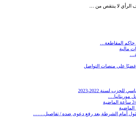
ف الرأي لا ينتقص من …
 حاكم المقاطعة…
ات مالية
ية…
وغضبًا على منصات التواصل
لحزب لسنة 2022-2023
 موريتانيا….
ثول أمام الشرطة بعد رفع دعوى ضده / تفاصيل…….