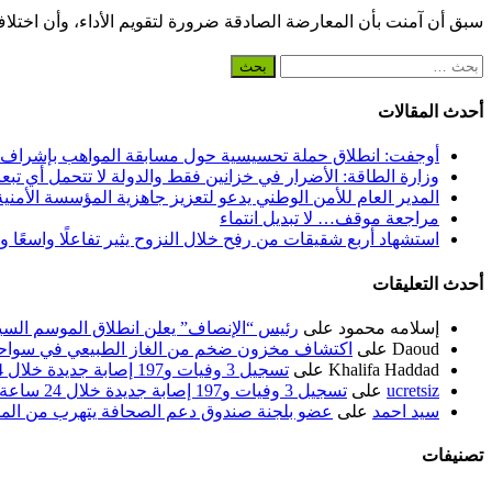
سبق أن آمنت بأن المعارضة الصادقة ضرورة لتقويم الأداء، وأن اختلا
البحث
عن:
أحدث المقالات
أوجفت: انطلاق حملة تحسيسية حول مسابقة المواهب بإشراف
وزارة الطاقة: الأضرار في خزانين فقط والدولة لا تتحمل أي تبع
المدير العام للأمن الوطني يدعو لتعزيز جاهزية المؤسسة الأمن
مراجعة موقف… لا تبديل انتماء
استشهاد أربع شقيقات من رفح خلال النزوح يثير تفاعلًا واسعًا 
أحدث التعليقات
إسلامه محمود
على
رئيس “الإنصاف” يعلن انطلاق الموسم السياسي ل
Daoud
على
اكتشاف مخزون ضخم من الغاز الطبيعي في سواحل
Khalifa Haddad
على
تسجيل 3 وفيات و197 إصابة جديدة خلال 24 ساعة الماضية
ucretsiz
على
تسجيل 3 وفيات و197 إصابة جديدة خلال 24 ساعة الماضية
سيد احمد
على
عضو بلجنة صندوق دعم الصحافة يتهرب من الم
تصنيفات