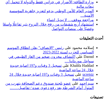
وزارة الطاقة: الأضرار في خزانين فقط والدولة لا تتحمل أي
تبعات مالية
المدير العام للأمن الوطني يدعو لتعزيز جاهزية المؤسسة
الأمنية…
مراجعة موقف… لا تبديل انتماء
استشهاد أربع شقيقات من رفح خلال النزوح يثير تفاعلًا واسعًا
وغضبًا على منصات التواصل
أحدث التعليقات
إسلامه محمود
على
رئيس “الإنصاف” يعلن انطلاق الموسم
السياسي للحزب لسنة 2022-2023
Daoud
على
اكتشاف مخزون ضخم من الغاز الطبيعي في
سواحل موريتانيا….
Khalifa Haddad
على
تسجيل 3 وفيات و197 إصابة جديدة
خلال 24 ساعة الماضية
ucretsiz
على
تسجيل 3 وفيات و197 إصابة جديدة خلال 24
ساعة الماضية
سيد احمد
على
عضو بلجنة صندوق دعم الصحافة يتهرب من
المثول أمام الشرطة بعد رفع دعوى ضده / تفاصيل…….
تصنيفات