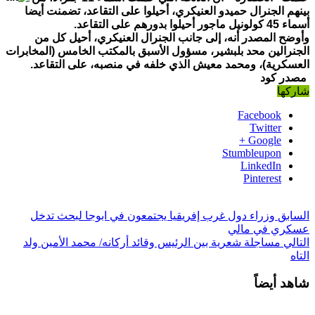
بينهم الجنرال حميدو العنيكري، أحيلوا على التقاعد، تضمنت أيضا
أسماء 45 كولونيل ماجور أحيلوا بدورهم على التقاعد.
وأوضح المصدر أنه، إلى جانب الجنرال العنيكري، أحيل كل من
الجنرالين محد بلبشير، مسؤول الأسبق بالمكتب الخامس (المخابرات
العسكرية)، ومحمد معيش الذي خلفه في منصبه، على التقاعد.
مصدر كود
شاركها
Facebook
Twitter
Google +
Stumbleupon
LinkedIn
Pinterest
السابق
وزراء دول غرب إفريقيا يجتمعون في ابوجا لبحث تدخل
عسكري في مالي
التالي
مساجلة شعرية بين الرئيس وقائد أركانه/ محمد الأمين ولد
التاه
شاهد أيضاً