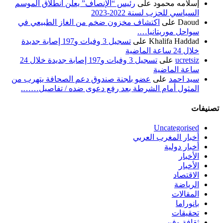
إسلامه محمود
على
رئيس “الإنصاف” يعلن انطلاق الموسم
السياسي للحزب لسنة 2022-2023
Daoud
على
اكتشاف مخزون ضخم من الغاز الطبيعي في
سواحل موريتانيا….
Khalifa Haddad
على
تسجيل 3 وفيات و197 إصابة جديدة
خلال 24 ساعة الماضية
ucretsiz
على
تسجيل 3 وفيات و197 إصابة جديدة خلال 24
ساعة الماضية
سيد احمد
على
عضو بلجنة صندوق دعم الصحافة يتهرب من
المثول أمام الشرطة بعد رفع دعوى ضده / تفاصيل…….
تصنيفات
Uncategorised
أخبار المغرب العربي
أخبار دولية
الأخبار
الأخبار
الاقتصاد
الرياضة
المقالات
بانوراما
تحقيقات
ثقافة وفن