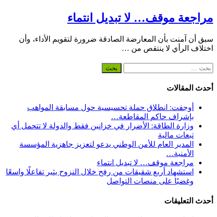
مراجعة موقف… لا تبديل انتماء
سبق أن آمنت بأن المعارضة الصادقة ضرورة لتقويم الأداء، وأن
اختلاف الرأي لا ينتقص من …
البحث
عن:
أحدث المقالات
أوجفت: انطلاق حملة تحسيسية حول مسابقة المواهب
بإشراف حاكم المقاطعة…
وزارة الطاقة: الأضرار في خزانين فقط والدولة لا تتحمل أي
تبعات مالية
المدير العام للأمن الوطني يدعو لتعزيز جاهزية المؤسسة
الأمنية…
مراجعة موقف… لا تبديل انتماء
استشهاد أربع شقيقات من رفح خلال النزوح يثير تفاعلًا واسعًا
وغضبًا على منصات التواصل
أحدث التعليقات