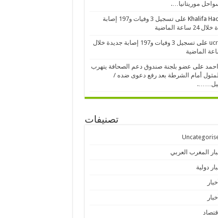
احل موريتانيا….
Khalifa H
على
تسجيل 3 وفيات و197 إصابة
24 ساعة الماضية
ucr
على
تسجيل 3 وفيات و197 إصابة جديدة خلال
احمد
على
عضو بلجنة صندوق دعم الصحافة يتهرب
مثول أمام الشرطة بعد رفع دعوى ضده /
يل…….
تصنيفات
Uncategoris
بار المغرب العربي
ار دولية
خبار
خبار
قتصاد