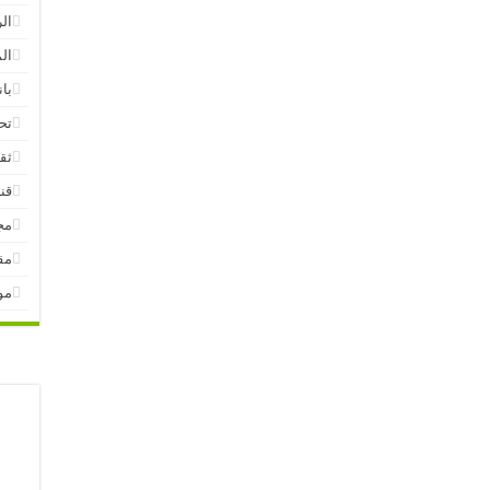
ال
ال
بان
تح
ثق
قنا
مج
مق
مو