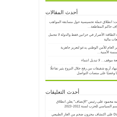
أحدث المقالات
: انطلاق حملة تحسيسية حول مسابقة المواهب
اف حاكم المقاطعة…
 الطاقة: الأضرار في خزانين فقط والدولة لا تتحمل
عات مالية
ر العام للأمن الوطني يدعو لتعزيز جاهزية
سسة الأمنية…
ة موقف… لا تبديل انتماء
اد أربع شقيقات من رفح خلال النزوح يثير تفاعلًا
ا وغضبًا على منصات التواصل
أحدث التعليقات
ه محمود
على
رئيس “الإنصاف” يعلن انطلاق
 السياسي للحزب لسنة 2022-2023
D
على
اكتشاف مخزون ضخم من الغاز الطبيعي