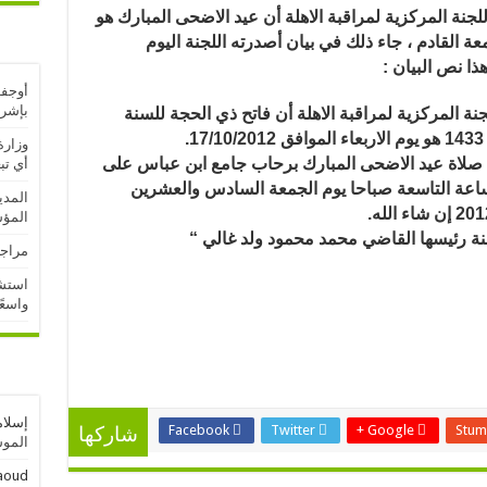
لجنة المركزية لمراقبة الاهلة أن عيد الاضحى المبارك
هو
عة القادم ، جاء ذلك في بيان أصدرته اللجنة اليوم
هذا نص البيان :
أوجفت
بإشر
جنة المركزية لمراقبة الاهلة أن فاتح ذي الحجة للسنة
17.
وزارة
صلاة عيد الاضحى المبارك برحاب جامع ابن عباس على
أي تب
ساعة التاسعة صباحا يوم الجمعة السادس والعشرين
المدي
المؤ
نة رئيسها القاضي محمد محمود ولد غالي “
مراجع
استشه
واسعً
إسلام
Facebook
Twitter
Google +
Stum
شاركها
الموسم
aoud