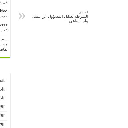
في سو
addad
السابق
جديدة خلال 
الشرطة تعتقل المسؤول عن مقتل
ولد اسباعي
etsiz
24 ساعة الماضية
سيد 
من ال
تفاص
ed
أخ
أخب
الأ
الأ
الا