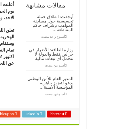
مراقبة
مقالات مشابهة
أعلنت ال
الأهلة:”
عيد
يوم الجم
الأضحى
أوجفت: انطلاق حملة
بوم
الاحد، و
تحسيسية حول مسابقة
الجمعة
المواهب بإشراف حاكم
مغلقة
المقاطعة…
تعلن الل
الهجرية 1433 هو يوم الاربعاء الموافق /10/2012
‏أسبوع واحد مضت
وستقام 
وزارة الطاقة: الأضرار في
تمام ال
خزانين فقط والدولة لا
اكتوبر 2012 إن شاء الله.
تتحمل أي تبعات مالية
عن اللج
‏أسبوعين مضت
المدير العام للأمن الوطني
يدعو لتعزيز جاهزية
المؤسسة الأمنية…
‏أسبوعين مضت
bleupon
LinkedIn
Pinterest