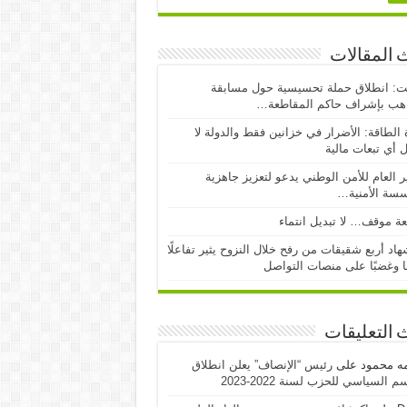
 المقالات
ت: انطلاق حملة تحسيسية حول مسابقة
اهب بإشراف حاكم المقاطعة…
 الطاقة: الأضرار في خزانين فقط والدولة لا
 أي تبعات مالية
ر العام للأمن الوطني يدعو لتعزيز جاهزية
سسة الأمنية…
ة موقف… لا تبديل انتماء
اد أربع شقيقات من رفح خلال النزوح يثير تفاعلًا
ا وغضبًا على منصات التواصل
 التعليقات
مه محمود
على
رئيس “الإنصاف” يعلن انطلاق
 السياسي للحزب لسنة 2022-2023