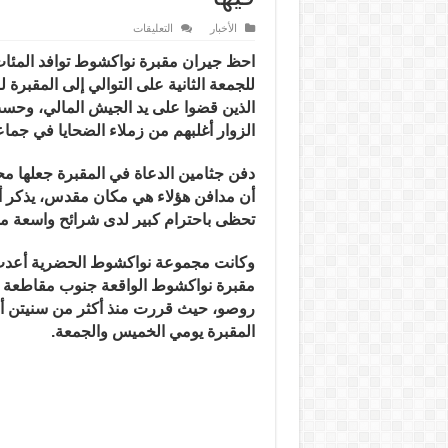
على
الأخبار
التعليقات
كثافة
في
احظ جيران مقبرة نوا
كشوط توافد المئات
زيارة
مقبرة
للجمعة الثانية على التوالي إلى المقبرة 
نواكشوط
بعد
الذين قضوا على يد الجيش المالي، وحس
دفن
الزوار
أغلبهم من زملاء الضحايا في جماعة
جثامين
الدعاة
فيها
مغلقة
دفن جثامين الدعاة في المقبرة جعلها محج
أن مدافن هؤلاء هي مكان مقدس، يذكر أن
تحظى باحترام كبير لدى شرائح واسعة من 
وكانت مجموعة نواكشوط الحضرية أعدت ج
مقبرة نواكشوط الواقعة جنوب مقاطعة
روصو، حيث قررت منذ أكثر من سنيتن أن
المقبرة يومي الخميس والجمعة.