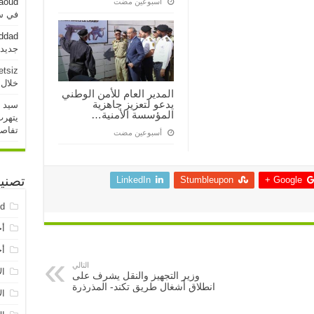
aoud
‏أسبوعين مضت
في سو
addad
جديدة خلال 
etsiz
خلال 24 ساعة الماض
المدير العام للأمن الوطني
يدعو لتعزيز جاهزية
سيد 
المؤسسة الأمنية…
يتهرب
تفاص
‏أسبوعين مضت
LinkedIn
Stumbleupon
Google +
تصني
ed
أخ
أخ
التالي
ال
وزير التجهيز والنقل يشرف على
انطلاق أشغال طريق تكند- المذرذرة
ال