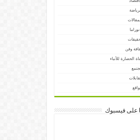
اقتصاد
رياضة
مقالات
نوراما
قيقات
افة وفن
اة الحضارة للأنباء
جتمع
ابلات
اقع
ا على فيسبوك