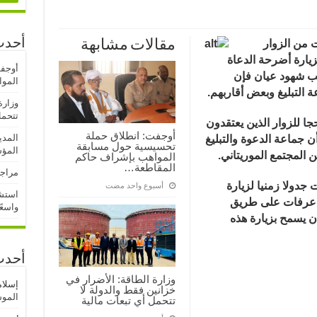
أحدث
 من الزوار
مقالات مشابهة
لزيارة أضرحة الدعاة
أوجف
ب شهود عيان فإن
المو
 التبليغ وبعض أقاربهم.
وزارة
تتحمل
ا للزوار الذين يعتقدون
أوجفت: انطلاق حملة
المدي
 جماعة الدعوة والتبليغ
تحسيسية حول مسابقة
المؤ
المجتمع الموريتاني.
المواهب بإشراف حاكم
المقاطعة…
مراجع
دولا زمنيا لزيارة
‏أسبوع واحد مضت
استشه
 عرفات على طريق
واسعً
 يسمح بزيارة هذه
أحدث
وزارة الطاقة: الأضرار في
إسلا
خزانين فقط والدولة لا
الموسم
تتحمل أي تبعات مالية