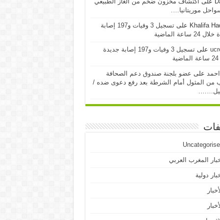
D
على
اكتشاف مخزون ضخم من الغاز الطبيعي
احل موريتانيا….
Khalifa H
على
تسجيل 3 وفيات و197 إصابة
24 ساعة الماضية
ucr
على
تسجيل 3 وفيات و197 إصابة جديدة
ية
احمد
على
عضو بلجنة صندوق دعم الصحافة
 من المثول أمام الشرطة بعد رفع دعوى ضده /
يل…….
فات
Uncategoris
بار المغرب العربي
بار دولية
أخبار
أخبار