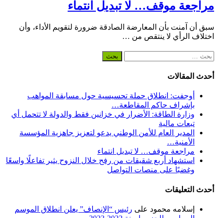
مراجعة موقف… لا تبديل انتماء
سبق أن آمنت بأن المعارضة الصادقة ضرورة لتقويم الأداء، وأن
اختلاف الرأي لا ينتقص من …
البحث
عن:
أحدث المقالات
أوجفت: انطلاق حملة تحسيسية حول مسابقة المواهب
بإشراف حاكم المقاطعة…
وزارة الطاقة: الأضرار في خزانين فقط والدولة لا تتحمل أي
تبعات مالية
المدير العام للأمن الوطني يدعو لتعزيز جاهزية المؤسسة
الأمنية…
مراجعة موقف… لا تبديل انتماء
استشهاد أربع شقيقات من رفح خلال النزوح يثير تفاعلًا واسعًا
وغضبًا على منصات التواصل
أحدث التعليقات
إسلامه محمود
على
رئيس “الإنصاف” يعلن انطلاق الموسم