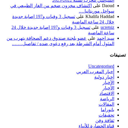
السياسي للحزب لسنة 2022-2023
Daoud
على
اكتشاف مخزون ضخم من الغاز الطبيعي في
سواحل موريتانيا….
Khalifa Haddad
على
تسجيل 3 وفيات و197 إصابة جديدة
خلال 24 ساعة الماضية
ucretsiz
على
تسجيل 3 وفيات و197 إصابة جديدة خلال 24
ساعة الماضية
سيد احمد
على
عضو بلجنة صندوق دعم الصحافة يتهرب من
المثول أمام الشرطة بعد رفع دعوى ضده / تفاصيل…….
تصنيفات
Uncategorised
أخبار المغرب العربي
أخبار دولية
الأخبار
الأخبار
الاقتصاد
الرياضة
المقالات
بانوراما
تحقيقات
ثقافة وفن
قناة الحضارة للأنباء