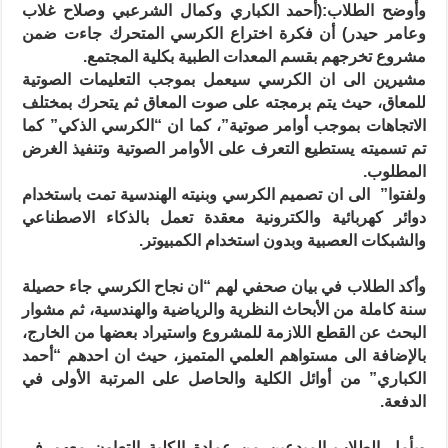
اختراع
وأوضح الطلاب:(أحمد الكباري وكمال الشرعبي وصلاح غلاب
توصل
إليه
وعامر حيدر) أن فكرة
اختراع الكرسي المتحرك جاءت ضمن
طلاب
يمنيون
مشروع تخرجهم بقسم المعدات الطبية بكلية المجتمع
.
مغلقة
مشيرين الى ان الكرسي سيعمل بموجب التعليمات الصوتية
للمعاق، حيث يتم
برمجته على صوت المعاق ثم يتحرك بمختلف
الاتجاهات بموجب أوامر صوتية”، كما ان “الكرسي الذكي” كما
تم تسميته يستطيع التعرف على الأوامر الصوتية وتنفيذ الغرض
المطلوب
.
ولفتوا” الى ان تصميم الكرسي وبنيته الهندسية تمت باستخدام
دوائر
كهربائية والكترونية معقدة تعمل بالذكاء الاصطناعي
والشبكات العصبية وبدون استخدام الكمبيوتر
.
وأكد الطلاب في بيان صحفي لهم “ان نجاح الكرسي جاء حصيلة
سنة كاملة من
الأبحاث النظرية والرياضية والهندسية، ثم مشوار
البحث عن القطع اللازمة للمشروع واستيراد بعضها من الخارج،
بالإضافة الى مستواهم العلمي المتميز، حيث ان احدهم “أحمد
الكباري” من أوائل الكلية والحاصل على المرتبة الأولى في
الدفعة
.
ويأمل الطلاب المبدعين من عمادة الكلية التعاون معهم في