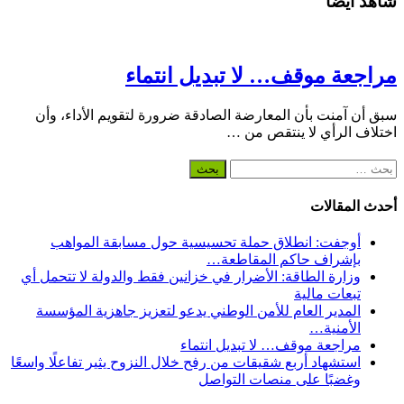
شاهد أيضاً
مراجعة موقف… لا تبديل انتماء
سبق أن آمنت بأن المعارضة الصادقة ضرورة لتقويم الأداء، وأن
اختلاف الرأي لا ينتقص من …
البحث
عن:
أحدث المقالات
أوجفت: انطلاق حملة تحسيسية حول مسابقة المواهب
بإشراف حاكم المقاطعة…
وزارة الطاقة: الأضرار في خزانين فقط والدولة لا تتحمل أي
تبعات مالية
المدير العام للأمن الوطني يدعو لتعزيز جاهزية المؤسسة
الأمنية…
مراجعة موقف… لا تبديل انتماء
استشهاد أربع شقيقات من رفح خلال النزوح يثير تفاعلًا واسعًا
وغضبًا على منصات التواصل