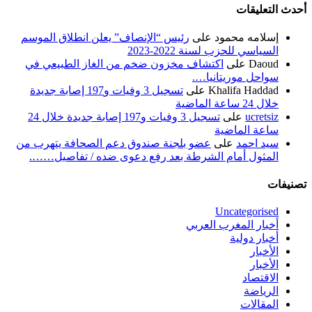
أحدث التعليقات
إسلامه محمود
على
رئيس “الإنصاف” يعلن انطلاق الموسم
السياسي للحزب لسنة 2022-2023
Daoud
على
اكتشاف مخزون ضخم من الغاز الطبيعي في
سواحل موريتانيا….
Khalifa Haddad
على
تسجيل 3 وفيات و197 إصابة جديدة
خلال 24 ساعة الماضية
ucretsiz
على
تسجيل 3 وفيات و197 إصابة جديدة خلال 24
ساعة الماضية
سيد احمد
على
عضو بلجنة صندوق دعم الصحافة يتهرب من
المثول أمام الشرطة بعد رفع دعوى ضده / تفاصيل…….
تصنيفات
Uncategorised
أخبار المغرب العربي
أخبار دولية
الأخبار
الأخبار
الاقتصاد
الرياضة
المقالات