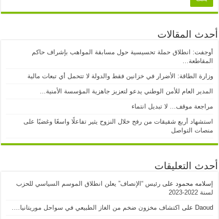
أحدث المقالات
أوجفت: انطلاق حملة تحسيسية حول مسابقة المواهب بإشراف حاكم
المقاطعة…
وزارة الطاقة: الأضرار في خزانين فقط والدولة لا تتحمل أي تبعات مالية
المدير العام للأمن الوطني يدعو لتعزيز جاهزية المؤسسة الأمنية…
مراجعة موقف… لا تبديل انتماء
استشهاد أربع شقيقات من رفح خلال النزوح يثير تفاعلًا واسعًا وغضبًا على
منصات التواصل
أحدث التعليقات
إسلامه محمود
على
رئيس “الإنصاف” يعلن انطلاق الموسم السياسي للحزب
لسنة 2022-2023
Daoud
على
اكتشاف مخزون ضخم من الغاز الطبيعي في سواحل موريتانيا….