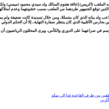
 ببانه الملقب (اكريس) إعاقة هجوم السالك ولد سيدي محمود (ميسي) و
، الذين توقع الجمهور طردهما من الملعب بسبب خشونتهما وعدم امتلاكه
ء عن طريق اللاعب ولد ببانه الذي كان متسللا، ومن خلال تسديدة كانت ضعيف
ن بحارس الأغلبية الذي كان ينتظر صفارة النهاية.. إلا أن الحكم الدول
ذا الموسم في صراعهما على الدوري والكأس، ويرى المحللون الرياضيون 
تطفين من طرف القاعدة غدا الي بمكو