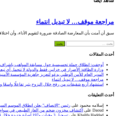
شاهد أيضاً
مراجعة موقف… لا تبديل انتماء
سبق أن آمنت بأن المعارضة الصادقة ضرورة لتقويم الأداء، وأن اختلا
البحث
عن:
أحدث المقالات
أوجفت: انطلاق حملة تحسيسية حول مسابقة المواهب بإشراف
وزارة الطاقة: الأضرار في خزانين فقط والدولة لا تتحمل أي تبع
المدير العام للأمن الوطني يدعو لتعزيز جاهزية المؤسسة الأمن
مراجعة موقف… لا تبديل انتماء
استشهاد أربع شقيقات من رفح خلال النزوح يثير تفاعلًا واسعًا 
أحدث التعليقات
إسلامه محمود
على
رئيس “الإنصاف” يعلن انطلاق الموسم السياسي ل
Daoud
على
اكتشاف مخزون ضخم من الغاز الطبيعي في سواحل
Khalifa Haddad
على
تسجيل 3 وفيات و197 إصابة جديدة خلال 24 ساعة الماضية