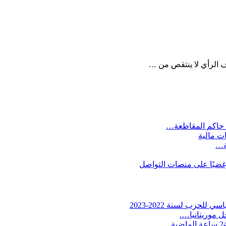
ف الرأي لا ينتقص من …
 حاكم المقاطعة…
ات مالية
ية…
وغضبًا على منصات التواصل
لحزب لسنة 2022-2023
 موريتانيا….