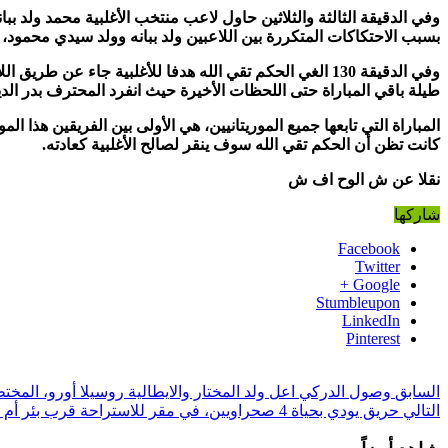
وفي الدقيقة الثالثة والثلاثين حاول لاعب منتخب الأغلبية محمد ولد
بسبب الاحتكاكات المتكررة بين اللاعبين ولد ببانه وولد سيدي محمود
وفي الدقيقة 130 الغي الحكم تقي الله هدفا للأغلبية جا
طيلة باقي المباراة حتى اللحظات الأخيرة حيث انفرد المحترف بدر الدي
المباراة التي تابعها جميع الموريتانيين، هي الأولى بين الفريقين ه
كانت تظن أن الحكم تقي الله سوف ينقر لصالح الأغلبية كعادته
.
نقلا عن ش الوح اف ش
شاركها
Facebook
Twitter
Google +
Stumbleupon
LinkedIn
Pinterest
السابق
وصول الدركي اعل ولد المختار والايطالية روسيلا أورو، المخ
التالي
حريق يودي بحياة 4 صحراويين، في مقر للاستراحة قرب بئر أم اكرين