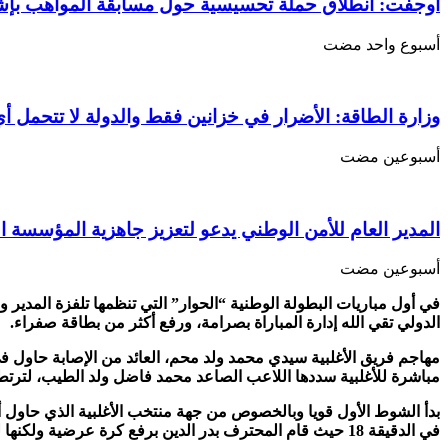
بين
أوجفت: انطلاق حملة تحسيسية حول مسابقة المواهب بإ
الأغلبية
والمعارضة
‏أسبوع واحد مضت
مغلقة
وزارة الطاقة: الأضرار في خزانين فقط والدولة لا تتحمل أي
‏أسبوعين مضت
المدير العام للأمن الوطني يدعو لتعزيز جاهزية المؤسسة ا
‏أسبوعين مضت
في أول مباريات البطولة الوطنية “الحوار” التي تنظمها تلفزة المدير و
الدولي تقي الله إدارة المباراة بصرامة، ورفع أكثر من بطاقة صفراء
.
مهاجم فريق الأغلبية سيدي محمد ولد محم، العائد من الإصابة حاول 
مباشرة للأغلبية سددها اللاعب الصاعد محمد فاضل ولد الطيب، لترت
بدأ الشوط الأول قويا وبالخصوص من جهة منتخب الأغلبية الذي حاول أ
في الدقيقة 18 حيث قام المحترف بدر الدين برفع كرة عرضية ولكنها لم تشكل أي خطورة على دفاع الأغلبية