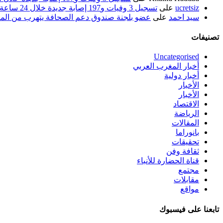
ucretsiz
على
تسجيل 3 وفيات و197 إصابة جديدة خلال 24 ساعة الماضية
سيد احمد
على
عضو بلجنة صندوق دعم الصحافة يتهرب من الم
تصنيفات
Uncategorised
أخبار المغرب العربي
أخبار دولية
الأخبار
الأخبار
الاقتصاد
الرياضة
المقالات
بانوراما
تحقيقات
ثقافة وفن
قناة الحضارة للأنباء
مجتمع
مقابلات
مواقع
تابعنا على فيسبوك