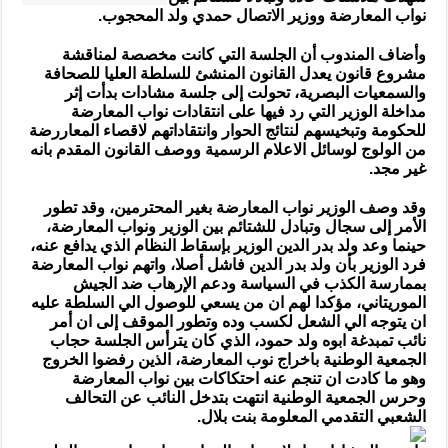
وتبادل
نواب المعارضة ووزير الاتصال حمدي ولد المحجوب.
للاتهامات
بين
وزير
وأضاف المندوب أن الجلسة التي كانت مخصصة لمناقشة
الاتصال
ونواب
مشروع قانون يعدل القانون المنشئ للسلطة العليا للصحافة
المعارضة
والسمعيات البصرية، تحولت إلى جلسة مشادات بدأت إثر
مغلقة
مداخلة الوزير التي رد فيها على انتقادات نواب المعارضة
للحكومة وتبخيسهم لنتائج الحوار وانتقاداتهم لاقصاء المعاررضة
من الولوج لوسائل الاعلام الرسمية ووصف القانون المقدم بانه
غير مجد.
وقد وصف الوزير نواب المعارضة بغير المحترمين، وقد تطور
الأمر إلى سجال وتبادل للشتائم بين الوزير ونواب المعارضة،
حينما وعد ولد بدر الدين الوزير بإسقاط النظام الذي يدافع عنه،
فرد الوزير بأن ولد بدر الدين فاشل أصلا، واتهم نواب المعارضة
بممارسة الكذب في السياسة ودعم الإرهاب ضد الجيش
الموريتاني، مؤكدا لهم ان من يسعي للوصول الي السلطة عليه
ان يتوجه الي الشعل لكسب وده وتطور الموقف إلى ان أمر
نائب تمبدغة ابوه ولد حمود، الذي كان يترأس الجلسة حجاب
الجمعية الوطنية باخراج نوب المعارضة، الذين رفضوا الخروج
وهو ما كادت ان تنجم عنه احتكاكات بين نواب المعارضة
وحرس الجمعية الوطنية انتهت بتدخل النائب عن التحالف
الشعبي التقدمي المعلومة بنت بلال.