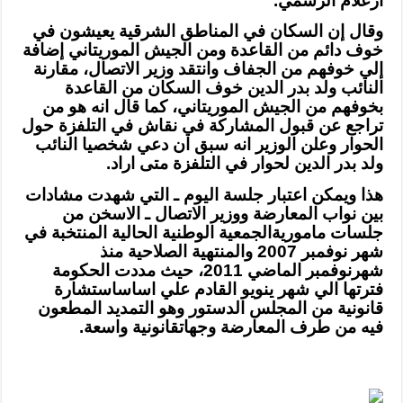
ارعلام الرسمي.
وقال إن السكان في المناطق الشرقية يعيشون في
خوف دائم من القاعدة ومن الجيش الموريتاني إضافة
إلي خوفهم من الجفاف وانتقد وزير الاتصال، مقارنة
النائب ولد بدر الدين خوف السكان من القاعدة
بخوفهم من الجيش الموريتاني، كما قال انه هو من
تراجع عن قبول المشاركة في نقاش في التلفزة حول
الحوار وعلن الوزير انه سبق ان دعي شخصيا النائب
ولد بدر الدين لحوار في التلفزة متى اراد.
هذا ويمكن اعتبار جلسة اليوم ـ التي شهدت مشادات
بين نواب المعارضة ووزير الاتصال ـ الاسخن من
جلسات مامورية
الجمعية الوطنية الحالية المنتخبة في
شهر نوفمبر 2007 والمنتهية الصلاحية منذ
شهر
نوفمبر الماضي 2011، حيث مددت الحكومة
فترتها الي شهر ينويو القادم علي اساس
استشارة
قانونية من المجلس الدستور وهو التمديد المطعون
فيه من طرف المعارضة وجهات
قانونية واسعة
.