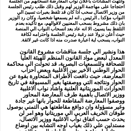
وانتهت المشادات باعلان نواب المعارضة انسحابهم من الجلسة
احتجاجا على مهاجمة الوزير لهم وقبل ذلك طلب رئيس الجلسة
من وزير الاتصال سحب اذا كان قد تلفظ بعبرات تسيئ الي
النواب مؤكدا ـ الرئيس ـ انه لم يسمعها شخصيا، وكان رد الوزير
بان ذلك مشروط بسحب المعنيين لاقوالهم، مع تأكيده بعدم
التلفظ بما يسيئ، الا انه عاد بعد انسحاب النواب الي المنصة
حيث أعلن نزولا عند رغبة رئيس الجلسة واحترامه لكافة
النواب، يسحب اية اعبارة صدرت منه اذا كانت غير لائقة.
هذا ونشير الي جلسة مناقشات مشروع القانون
المعدل لبعض مواد القانون المنظم للهيئة العليا
للصحافة وللسمعيات البصرية، قد تحولت الي محاكمة
الحوار الوطني الأخير بين الأغلبية وبعض أحزاب
المعارضة، حيث دافعت الأطراف المتحاورة بقوة عن
الحوار ونتائجه التي ووصفتها بغير المسبوقة في تاريخ
الحوارات الموريتانية العلنية واشاد نواب الاغلبية
ووزير الاتصال باهمية طرف المعارضة المحاور
ووصفوا المعارضة المقاطعة للحوار بانها غير جادة
وغير مسؤولة وان دوافع مقاطعتها هي التمني بوصول
طوفان الخريف العربي الي موريتانيا وهو امر لن
يحدث حسب اتفاق نواب الاغلبية ووزير الاتصال،
مستدلين علي ذلك بغياب اوجه التشابه بين اوضاع