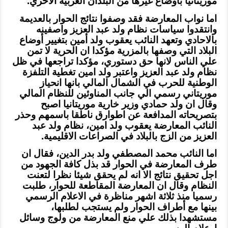
موريتانيا باوضاع غيرها من البلدان العربية الاخري.
اما نواب المعارضة فقد وصفوا نتائج الحوار بالعديمة
وانتقدوا سياسات نظام ولد عبد العزيز واصفينه
بالاحادي وتعهد النائب يعقوب ولد أمين بتغيير أوضاع
البلاد التي وصفها بالمزرية مؤكدا ان الحرية لا تمن
علي الناس لانها حق دستوري، مؤكدا تراجعها في ظل
نظام ولد عبد العزيز واعتبر ولد امين تغطية التلفزة
الوطنية للحرب في الشمال المالي بانها انحياز
موريتاني رسمي الي جانب المناوئين للنظام المالي
وقال ان ولد حمادي وزير خارية موريتانيا اصبح
بتصريحاته المدافعة عن اطوارق ناطقا باسمهم وحذر
النائب المعارضة يعقوب ولد امين، نظام ولد عبد
العزيز من الزج بالبلاد في الصراعات الاقليمية.
اما النائب محمد المصطفي ولد بدر الدين، فقال ان
طرف المعارضة في الحوار قد بذل كافة الجهود من
اجل تحقيق نتائج الا انه لم يحقق شيئا نظرا لتعنت
النظام وقال ان المعارضة المقاطعة للحوار، طلبت
رسميا منذ ثلاثة اشهر مناظرة في الاعلام الرسمي
بينها مع أطراف الحوار ولم يستجب لطلبها،
مستشهدا بذلك علي منع المعارضة من ولوج وسائل