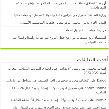
أوجفت: انطلاق حملة تحسيسية حول مسابقة المواهب بإشراف حاكم
المقاطعة…
وزارة الطاقة: الأضرار في خزانين فقط والدولة لا تتحمل أي تبعات مالية
المدير العام للأمن الوطني يدعو لتعزيز جاهزية المؤسسة الأمنية…
مراجعة موقف… لا تبديل انتماء
استشهاد أربع شقيقات من رفح خلال النزوح يثير تفاعلًا واسعًا وغضبًا على
منصات التواصل
أحدث التعليقات
إسلامه محمود
على
رئيس “الإنصاف” يعلن انطلاق الموسم السياسي للحزب
لسنة 2022-2023
Daoud
على
اكتشاف مخزون ضخم من الغاز الطبيعي في سواحل موريتانيا….
Khalifa Haddad
على
تسجيل 3 وفيات و197 إصابة جديدة خلال 24 ساعة
الماضية
ucretsiz
على
تسجيل 3 وفيات و197 إصابة جديدة خلال 24 ساعة الماضية
سيد احمد
على
عضو بلجنة صندوق دعم الصحافة يتهرب من المثول أمام