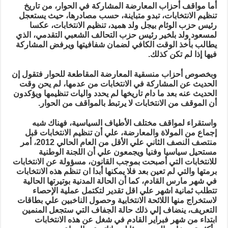
أما مواقف أحزاب المعارضة المشاركة في الحوار، من تاريخ
تنظيم الانتخابات، تبدو متباينة، حسب مصادرها، حيث يستعجل
رئيس حزب الوئام بيجل ولد هميد، تنظيم الانتخابات، عكسا
لمسعود ولد بلخير رئيس حزب التحالف الشعبي التقدمي، الذي
يطالب بأخذ الوقت الكافي لضمان شفافيتها ويرفض المشاركة
فيها إذا لم تكن كذلك.
وبخصوص أحزاب منسقية المعارضة المقاطعة للحوار فتقول إن
الحديث عن المشاركة في الانتخابات من عدمها، لم يحن وقت
الحديث عنه بعد ما دام تاريخها لم يحدد واليات تنظيمها ويؤكدون
أن الموقف من الانتخابات لا يرتبط بالمواقف من الحوار.
واستقراء لمواقف مختلف الأطياف السياسية، فهناك شبه
إجماع من المولاة والمعارضة، علي أن تنظيم الانتخابات قبل
منتصف النصف الثاني علي الأقل من العام الحالي 2012، أمر
مستحيل سياسيا وفنيا ويجمعون علي أن اللجنة الوطنية
للانتخابات التي أصبحت بموجب القانون، مسؤولة عن الانتخابات
برمتها والتي لم تعين بعد فلا يمكنها أبدا ان تنظم هذه الانتخابات
في شهر مارس القادم، كما أن الحالة المدنية بوتيرتها الحالية
تتطلب ثمانية اشهر علي اقل تقدير لتكتمل عملية الإحصاء
لاستخراج منها اللائحة الانتخابية وحصول الناخبين علي بطاقات
التعريف، ينضاف إلي ذلك حالة الجفاف التي ستجعل المنمين
ابتداء من شهر فبراير القادم في شغل عن هذه الانتخابات