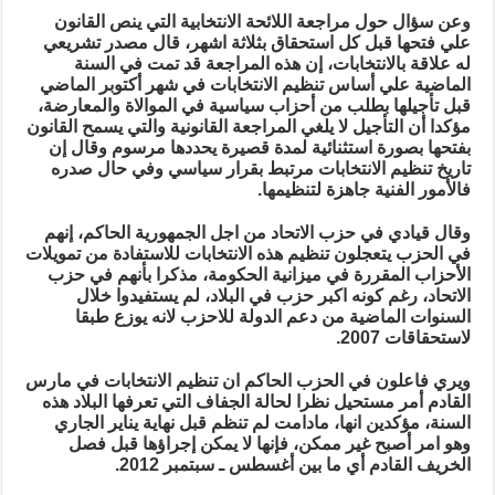
وعن سؤال حول مراجعة اللائحة الانتخابية التي ينص القانون
علي فتحها قبل كل استحقاق بثلاثة اشهر، قال مصدر تشريعي
له علاقة بالانتخابات، إن هذه المراجعة قد تمت في السنة
الماضية علي أساس تنظيم الانتخابات في شهر أكتوبر الماضي
قبل تأجيلها بطلب من أحزاب سياسية في الموالاة والمعارضة،
مؤكدا أن التأجيل لا يلغي المراجعة القانونية والتي يسمح القانون
بفتحها بصورة استثنائية لمدة قصيرة يحددها مرسوم وقال إن
تاريخ تنظيم الانتخابات مرتبط بقرار سياسي وفي حال صدره
فالأمور الفنية جاهزة لتنظيمها.
وقال قيادي في حزب الاتحاد من اجل الجمهورية الحاكم، إنهم
في الحزب يتعجلون تنظيم هذه الانتخابات للاستفادة من تمويلات
الأحزاب المقررة في ميزانية الحكومة، مذكرا بأنهم في حزب
الاتحاد، رغم كونه اكبر حزب في البلاد، لم يستفيدوا خلال
السنوات الماضية من دعم الدولة للاحزب لانه يوزع طبقا
لاستحقاقات 2007.
ويري فاعلون في الحزب الحاكم ان تنظيم الانتخابات في مارس
القادم أمر مستحيل نظرا لحالة الجفاف التي تعرفها البلاد هذه
السنة، مؤكدين انها، مادامت لم تنظم قبل نهاية يناير الجاري
وهو امر أصبح غير ممكن، فإنها لا يمكن إجراؤها قبل فصل
الخريف القادم أي ما بين أغسطس ـ سبتمبر 2012.