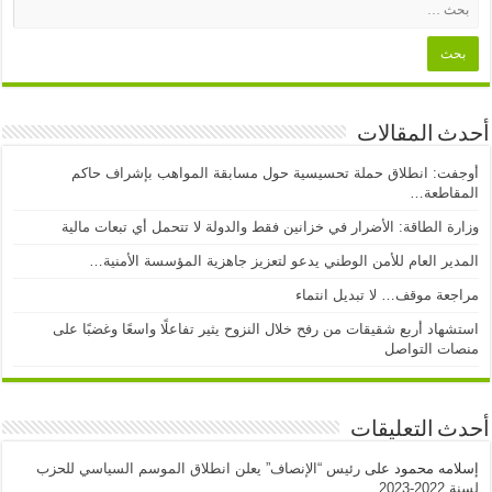
أحدث المقالات
أوجفت: انطلاق حملة تحسيسية حول مسابقة المواهب بإشراف حاكم
المقاطعة…
وزارة الطاقة: الأضرار في خزانين فقط والدولة لا تتحمل أي تبعات مالية
المدير العام للأمن الوطني يدعو لتعزيز جاهزية المؤسسة الأمنية…
مراجعة موقف… لا تبديل انتماء
استشهاد أربع شقيقات من رفح خلال النزوح يثير تفاعلًا واسعًا وغضبًا على
منصات التواصل
أحدث التعليقات
إسلامه محمود
على
رئيس “الإنصاف” يعلن انطلاق الموسم السياسي للحزب
لسنة 2022-2023