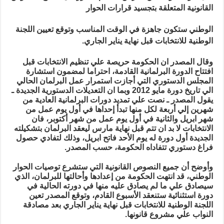
ال
القانونية المتعلقة بتجسيد قرارات الحوار
31
مارس
القادم
ا
لوطني ستكون جاهزة في الوقت المناسب وتوقع تعيين اللجنة
مغلقة
الوطنية للانتخابات قبل نهاية يناير الجاري
.
وقال المصدر ان الحكومة حريصة علي تنظيم الانتخابات قبل
افتتاح الدورة البرلمانية القادمة، احتراما لمضمون استشارة
المجلس الدستوري التي أجازت استمرار عمل البرلمان الحالي
الي تاريخ دورة مايو 2012 وبما ان التعديلات الدستورية الجديدة ـ
يقول المصدر ـ نصت علي تمديد دورات البرلمانية العادية من
شهرين إلي أربعة لكل منها تبدأ إحداها في أول يوم عمل من
شهر ابريل والثانية في أول يوم عمل من شهر أكتوبر، فان
الانتخابات لا بد ان تتم قبل نهاية مارس ليعقد البرلمان بتشكيلته
الجديدة أول دورة له يوم الأحد فاتح ابريل، وذلك لتفادي حصول
فراغ دستوري تتفاداه الحكومة، حسب المصدر
.
وأوضح أن جميع النصوص القانونية التي ستشرع توصيات الحوار
الوطني، قد انتهت الحكومة من إعدادها وأحالتها للبرلمان، الذي
سيصادق علي ما لم يصادق عليه منها في دورته الحالية في
دورة استثنائية ستنعقد الأسبوع القادم، وتوقع المصدر تعين
اللجنة الوطنية للانتخابات قبل نهاية يناير الجاري بعد مصادقة
النواب علي مشروع قانونها.