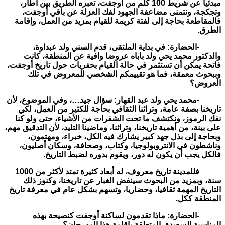
مبدئيا عن شريط 100 كلم من أوجفت، تعبره الطريق بين أطار،
وتجكجة، ونتمنى مضاعفة الجهود لفك العزلة عن باقي أوجفت،
فالمقاطعة بحاجة إلى لفتة كريمة للقيام بمزيد من العمل، وإقامة
الطرق.
-الحضارة: في بداية الملتقى، قدم السني ولد عبداوة،
والدكتور محمد يحي ولد باباه عروضا وافية عن المنطقة، كانت
فاتحة يمكن أن تستثمر في حالة القيام بحفريات حول تاريخ أوجفت،
وببحوث معمقة، فما هو تقييمكم الشخصي للمعروض في تلك
العروض؟
-محمد يحي ولد عبد القهار: سؤال جيد…، وفي الموضوع، لأن
تاريخنا بصفة عامة، وتراثنا الثقافي بحاجة للكثير من العمل، لكي
نفك الرموز، ونكتشف ما تحت الشفرات من الأشياء، حتى ولو كنا
على بينة، من أهمية تاريخنا، وتراثنا، وماضينا التليد، لأن التدقيق مهم،
وبحاجة إلى بذل جهد كبير يشارك فيه الكل، خبراء، ومهتمون،
وناشطون في الانتروبولوجيا، وكتاب، وصحافة، وسكان أصليون،
فالكل يجب أن يكون له دور، ويقوم بدوره لضبط التاريخ.
فللمدينة تاريخ معروف، له أبعاد كثيرة تمتد لأكثر من 1000
سنة، وبمزيد من البحوث سينفض الغبار عن تاريخنا، وكنوز ذلك
التاريخ المهمة ثقافيا، وحضاريا، وتسهم بشكل عام في معرفة تاريخ
المنطقة ككل.
-الحضارة: ماذا تقدمون لساكنة أوجفت كنصيحة بهذه
المناسبة السعيدة، المتعلقة بإقامة هذا المهرجان؟