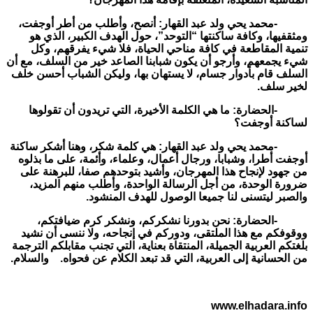
-محمد يحي ولد عبد القهار: أنصح، وأطلب من أطر أوجفت،
ومثقفيها، وكافة ساكنتها “التوحد”، حول الهدف الكبير، الذي هو
تنمية المقاطعة في كافة مناحي الحياة، فلا شيء يفرقهم، وكل
شيء يجمعهم، وأرجو أن يكون شبابنا الصاعد خير من السلف، مع أن
السلف قام بأدوار جسام، لا يستهان بها، وليكن الشباب أحسن خلف
لخير سلف.
-الحضارة: ما هي الكلمة الأخيرة، التي تريدون أن تقولوها
لساكنة أوجفت؟
-محمد يحي ولد عبد القهار: هي كلمة شكر، وهنا أشكر ساكنة
أوجفت أطرا، وشبابا، ورجال أعمال، وعلماء، وأئمة، على ما بذلوه
من جهود لإنجاح هذا المهرجان، وأشيد بتوحدهم صفا، للبرهنة على
ضرورة الوحدة، من أجل الرسالة الواحدة، وأطلب منهم المزيد،
والصبر ليتسنى لنا جميعا الوصول للهدف المنشود.
-الحضارة: نحن بدورنا نشكركم، ونشكر كرم ضيافتكم،
ووقوفكم مع هذا الملتقى، ودوركم في إنجاحه، ولا ننسى أن نشيد
بلغتكم العربية الجميلة، المنتقاة بعناية، التي تجنب مقابلكم الترجمة
من الحسانية إلى العربية، التي قد تبعد الكلام عن فحواه. والسلام.
www.elhadara.info