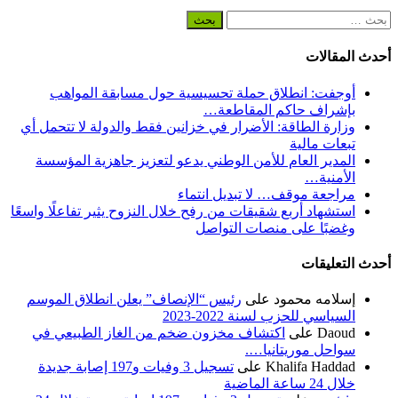
البحث
عن:
أحدث المقالات
أوجفت: انطلاق حملة تحسيسية حول مسابقة المواهب
بإشراف حاكم المقاطعة…
وزارة الطاقة: الأضرار في خزانين فقط والدولة لا تتحمل أي
تبعات مالية
المدير العام للأمن الوطني يدعو لتعزيز جاهزية المؤسسة
الأمنية…
مراجعة موقف… لا تبديل انتماء
استشهاد أربع شقيقات من رفح خلال النزوح يثير تفاعلًا واسعًا
وغضبًا على منصات التواصل
أحدث التعليقات
إسلامه محمود
على
رئيس “الإنصاف” يعلن انطلاق الموسم
السياسي للحزب لسنة 2022-2023
Daoud
على
اكتشاف مخزون ضخم من الغاز الطبيعي في
سواحل موريتانيا….
Khalifa Haddad
على
تسجيل 3 وفيات و197 إصابة جديدة
خلال 24 ساعة الماضية