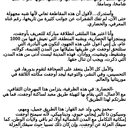
شامخا، وسامقا.
وأستدرك…لأقول أن هذه المقاطعة تعاني لأنها شبه مجهولة
حتى الآن، لم تفك الشفرات عن جوانب كثيرة من تاريخها، رغم غناه
المعرفي، والحضاري.
وأنا اعتبر هذا الملتقى انطلاقة مباركة للتعريف بأوجفت،
وبمنجزاتها الحضارية، وبشبه المنطقة، التي نعيش فيها من 1000
عام، بل إنني أعول على هذه الجهود، لتكون هي البادرة، التي
ستلتحق أوجفت عن طريقها بمثيلاتها من المدن القديمة، كولاته،
وشنقيط، وتيشيت، ووادان، فهذه المدينة ليست أدنى من هذه المدن،
التي ذكرت، ويجب أن تنال حقها.
والأمل كل الأمل ينعقد على الصحافة لتقوم بدورها، في
التحسيس، وفي النشر، والتوعية ليجد أوجفت مكانته اللائقة في
موريتانيا والعالم.
-الحضارة: في هذه الظرفية، يتزامن هذا المهرجان الثقافي،
مع الأعمال، التي يقام بها لتهيئة طريق معبد لساكنة أوجفت، فما هي
نظرتكم لهذا الطريق؟
-محمد يحي ولد عبد القهار: هذا الطريق جميل، ومهم،
وسيكون ذا تأثير إيجابي حيوي، وديناميكي، لأنه سيمنح أوجفت
إمكانية التكامل مع المدن الشمالية أولا، ثم باقي ولايات الوطن، كما
سيفك العزلة عن أوجفت، وإن كان ذلك نسبيا حيث سيفك العزلة