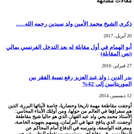
مقالات مشابهة
أوجفت
محمد
يحي
ولد
عبد
ذكرى الشيخ محمد الأمين ولد سيدين رحمه الله…..
القهار
…
20 أبريل، 2017
مقابلة
خاصة
أبو الهمام في أول مقابلة له بعد التدخل الفرنسي بمالي
مغلقة
(نص المقابلة)
27 فبراير، 2016
بدر الدين : ولد عبد العزيز رفع نسبة الفقر بين
الموريتانيين إلى 42%
12 ديسمبر، 2014
أوجفت مقاطعة مهمة تاريخا وحضاريا، خاصة لأبنائها البررة، الذين
هم سفراؤها في العالم من حولها، ومن أولئك الأبناء المحامي:
الأستاذ محمد يحي ولد عبد القهار، الذي هو حاليا شيخ مقاطعة
أوجفت، الذي ينافح عنها في البرلمان، ويسهم بجهوده الخاصة،
ومعرفته الواسعة، وتمرسه في الدفاع أمام المحاكم عن
المظلومين، في دفاع آخر مستميت، ومنقطع النظير عن حمى