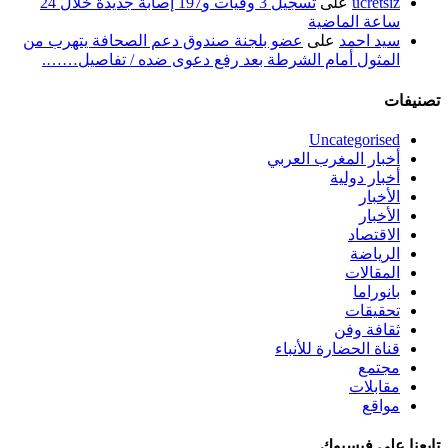
ucretsiz
على
تسجيل 3 وفيات و197 إصابة جديدة خلال 24
ساعة الماضية
سيد احمد
على
عضو بلجنة صندوق دعم الصحافة يتهرب من
المثول أمام الشرطة بعد رفع دعوى ضده / تفاصيل…….
تصنيفات
Uncategorised
أخبار المغرب العربي
أخبار دولية
الأخبار
الأخبار
الاقتصاد
الرياضة
المقالات
بانوراما
تحقيقات
ثقافة وفن
قناة الحضارة للأنباء
مجتمع
مقابلات
مواقع
تابعنا على فيسبوك