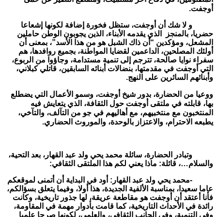
أوجفت.
و
لا شك أن أوجفت، ستظل فخورة إضافة لكونها إشعاعا
حضريا، بالمنجز الذي يقدمه الأبناء، الذين يجوبون الوطن حاملين
المشعل، ومؤكدين “أن ذاك الشبل هو من هذا الأسد”، بمعنى أن
أولئك المصلحين، الداعمين لقضايا المواطنة، بجميع روافدها، هم
سفراء نوايا صالحة، تترجم إلى تنمية مستدامة، وجاؤوا من الربوع،
التي أوجفت في مقدمتها، بنضالات أبنائه السابقين، قاتلي كبلاني،
وأبنائهم السائرين على النهج.
ووعيا من الحضارة، بدور شيخ أوجفت، وسمو الأعمال التي يضطلع
بها، قابلته في ملتقى أوجفت حول الثقافة، الذي يتعايش فيه
المنتخبون مع منتخبيهم، مع أهاليهم في جو من التآلف، والتآخي،
يطبعه الاحترام، والاعتزاز بالوحدة، والموروث الحضاري.
وتبادر الحضارة، سائلة محمد يحي ولد عبد القهار، بعد التحية،
والسلام…، قائلة: ماذا يعني لكم هذا الملتقى الثقافي:
-محمد يحي ولد عبد القهار: أود في البداية أن أتمنى لموقعكم
عاما سعيدا، بمناسبة الألفية الجديدة، هذا أولا، وفيما يتعلق بسؤالكم،
فأنا أعتقد أن أوجفت هو مقاطعة عريقة، لها جذور تاريخية، وكانت
رائدة في الأحداث التاريخية، كما قامت بأدوار مهمة في المقاومة،
وفي التنمية، وفي الجانب الثقافي، والعلمي، لكونها صرحا علميا