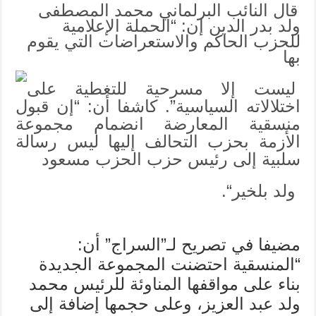
قال النائب البرلماني محمد المصطفى
بدر
الدين:
ولد بدر الدين إن: “الحملة الإعلامية
“”الحملة
الإعلامية
للحزب الحاكم والاستعراضات التي يقوم
للحزب
بها
الحاكم
ليست
إلا
مسرحية
ليست إلا مسرحية للتغطية على
للتغطية
على
اختلالاته السياسية”. كاشفا أن: “إن قبول
اختلالاته
السياسية”
منسقية المعارضة انضمام مجموعة
مغلقة
الأزمة بحزب التحالف إليها ليس رسالة
سلبية إلى رئيس حزب الحزب مسعود
ولد بلخير
“.
مضيفا في تصريح لـ”السراج” أن:
“المنسقية احتضنت المجموعة الجديدة
بناء على مواقفها المناوئة للرئيس محمد
ولد عبد العزيز، وعلى حجمها إضافة إلى