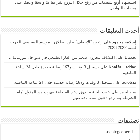
استشهاد أربع شقيقات من رفح خلال النزوح يثير تفاعلًا واسعًا وغضبًا على
منصات التواصل
أحدث التعليقات
إسلامه محمود
على
رئيس “الإنصاف” يعلن انطلاق الموسم السياسي للحزب
لسنة 2022-2023
Daoud
على
اكتشاف مخزون ضخم من الغاز الطبيعي في سواحل موريتانيا….
Khalifa Haddad
على
تسجيل 3 وفيات و197 إصابة جديدة خلال 24 ساعة
الماضية
ucretsiz
على
تسجيل 3 وفيات و197 إصابة جديدة خلال 24 ساعة الماضية
سيد احمد
على
عضو بلجنة صندوق دعم الصحافة يتهرب من المثول أمام
الشرطة بعد رفع دعوى ضده / تفاصيل…….
تصنيفات
Uncategorised