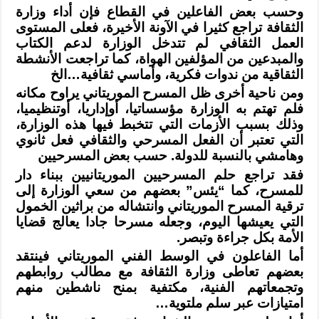
وحسب بعض الفاعلين في القطاع فإن أداء وزارة
الثقافة تراجع كثيرا في الآونة
الأخيرة، فعلى المستوى
العمل الثقافي لم تتدخل الوزارة لدعم الكتاب
والمبدعين من
المؤلفين الهواة، كما تراجعت الأنشطة
الثقاقية من ندوات فكرية، وأماسي
ثقافية…الخ
ومن ناحية أخرى ظل المسرح الموريتاني يراوح مكانه
فلم تهتم به الوزارة مؤسساتيا،
أوإداريا، أوتنظيميا،
وذلك بسبب الأزمات التي تتخبط فيها هذه الوزارة،
التي تعتبر
أن الفعل المسرحي والثقافي فعل ثانوي
وهامشي بالنسبة للدولة. حسب بعض المسرحيين
فقد تراجع حلم المسرحيين الموريتانيين ببناء دار
للمسرح، كما “يئس” بعضهم من سعي
الوزارة إلى
ترقية المسرح الموريتاني وانتشاله من براثين الخمول
التي يعيشها اليوم،
وجعله مسرحا جادا يعالج قضايا
الأمة بكل جراءة وتبصر
.
أما الفاعلون في الوسط الفني الموريتاني فينتقد
بعضهم تعاطى وزارة الثقافة مع
مطالب روابطهم
وتجمعاتهم الفنية، مكتفية بمنح ناشطين منهم
امتيازات عبر سلم
ملتوية
…