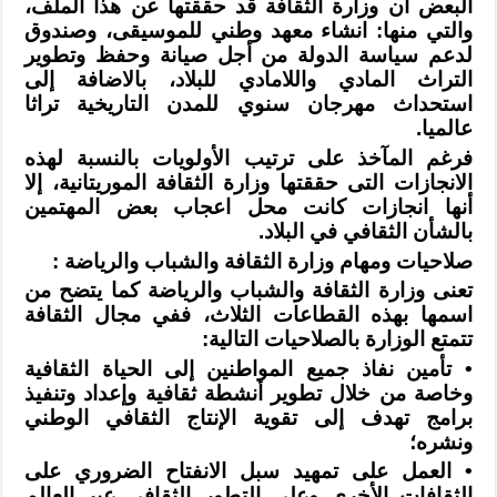
البعض أن وزارة الثقافة قد
حققتها عن هذا الملف،
والتي منها: انشاء معهد وطني للموسيقى، وصندوق
لدعم سياسة
الدولة من أجل صيانة وحفظ وتطوير
التراث المادي واللامادي للبلاد، بالاضافة إلى
استحداث مهرجان سنوي للمدن التاريخية تراثا
عالميا
.
فرغم المآخذ على ترتيب الأولويات بالنسبة لهذه
الانجازات التى حققتها وزارة
الثقافة الموريتانية، إلا
أنها انجازات كانت محل اعجاب بعض المهتمين
بالشأن الثقافي
في البلاد
.
صلاحيات ومهام وزارة الثقافة والشباب والرياضة
:
تعنى وزارة الثقافة والشباب والرياضة كما يتضح من
اسمها بهذه القطاعات الثلاث،
ففي مجال الثقافة
تتمتع الوزارة بالصلاحيات التالية
:
•
تأمين نفاذ جميع المواطنين إلى الحياة الثقافية
وخاصة من خلال تطوير أنشطة
ثقافية وإعداد وتنفيذ
برامج تهدف إلى تقوية الإنتاج الثقافي الوطني
ونشره؛
•
العمل على تمهيد سبل الانفتاح الضروري على
الثقافات الأخرى وعلى التطور
الثقافي عبر العالم