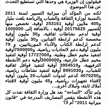
فيقولون إن الوزيرة هي وحدها التي تستطيع التحدث
عن هذا الموضوع
.
لكنه من المؤكد أن ميزانية التسيير لسنة 2011
بالنسبة لوزارة الثقافة والشباب
والرياضة بلغت مليار
و405 ملايين أوقية 253161 أوقية، تخصص منها
للتسيير 20175625
أوقية ، بالاضافة إلى 1000000
أوقية لدعم نشاطات ثقافية، و30 مليون أوقية
مخصصة
كدعم لرابطة الفنانين، و30 مليون أوقية
كدعم لرابطة الكتاب والأدباء الموريتانيين،
و 79
مليون أوقية دعم لاتحاديات رياضية، و7000000أوقية
لتنفيذ مخيم عطل وطنية،
و17727000 أوقية لتنفيذ
مخيم عطل خارجية، و3000000أوقية دعم الأنشطة
الترفيهية،
و3954519 أوقية لتنفيذ قوافل ثقافية
للشباب، و8991030 أوقية لتنفيذ نشاطات رياضية،
و4070250 كدعم لندوات الشباب،20 مليون أوقية
لاقتناء تجهيزات رياضية، و45 مليون
أوقية لاقتناء
أملاك ثابتة، وأملاك أخرى
…
ولم تتأكد “الساحة” بعد هل وزارة الثقافة نفذت كل
هذه الأنشطة بنفس المصاريف
المدرجة في “قانون
ميزانية 2011” أم لا؟