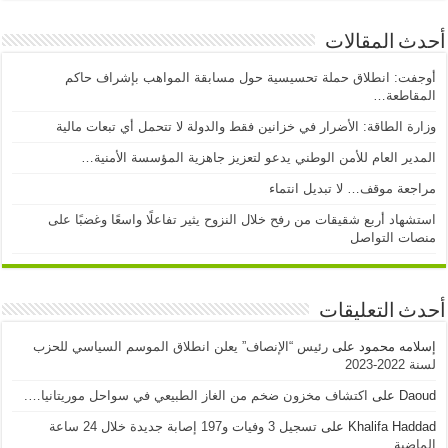
أحدث المقالات
أوجفت: انطلاق حملة تحسيسية حول مسابقة المواهب بإشراف حاكم
المقاطعة…
وزارة الطاقة: الأضرار في خزانين فقط والدولة لا تتحمل أي تبعات مالية
المدير العام للأمن الوطني يدعو لتعزيز جاهزية المؤسسة الأمنية…
مراجعة موقف… لا تبديل انتماء
استشهاد أربع شقيقات من رفح خلال النزوح يثير تفاعلًا واسعًا وغضبًا على
منصات التواصل
أحدث التعليقات
إسلامه محمود
على
رئيس “الإنصاف” يعلن انطلاق الموسم السياسي للحزب
لسنة 2022-2023
Daoud
على
اكتشاف مخزون ضخم من الغاز الطبيعي في سواحل موريتانيا….
Khalifa Haddad
على
تسجيل 3 وفيات و197 إصابة جديدة خلال 24 ساعة
الماضية