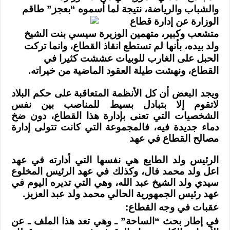
المستوى!!
والشباب والرياضة، نتيجة لما أسموه
“بعجز” طاقم
مغلقة
الوزارة عن إدارة
قطاع
متشعب وكبير، متهمين الوزيرة سيسي بنت الشيخ
ولد بيده، بأنها لم تستطع انقاذ
القطاع، وانما تركت
الحبل على الغارب للوبيات عششت كثيرا في
القطاع، ونهشت طيلة
العقود الماضية من خيراته
.
ويجد البعض أن كل الأنظمة المتعاقبة على حكم البلاد
لاتقوم إلا بتبادل بسيط
للمناصب بين نفس
الشخصيات التي تعنى بإدارة هذا القطاع، دون ضخ
دماء جديدة فيه،
فالمجموعة التي كانت تتولى إدارة
مصالح القطاع في عهد
الرئيس ولد الطايع هي نفسها
التي أدارته في عهد
اعل ولد محمد فال، وكذلك في عهد الرئيس المخلوع
سيدي ولد الشيخ
عبد الله، وهي التي تديره اليوم في
عهد رئيس الجمهورية الحالي محمد ولد عبد
العزيز
.
عقبات في وجه القطاع
:
في إطار بحث “الساحة” ـ وهي تعد هذا الملف ـ عن