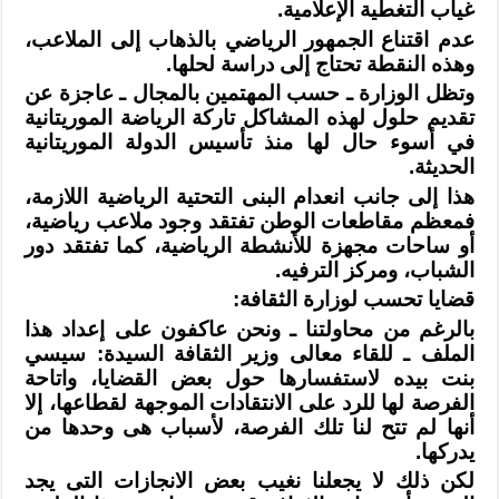
غياب التغطية الإعلامية
.
عدم اقتناع الجمهور الرياضي بالذهاب إلى الملاعب،
وهذه النقطة تحتاج إلى دراسة
لحلها
.
وتظل الوزارة ـ حسب المهتمين بالمجال ـ عاجزة عن
تقديم حلول لهذه المشاكل تاركة
الرياضة الموريتانية
في أسوء حال لها منذ تأسيس الدولة الموريتانية
الحديثة
.
هذا إلى جانب انعدام البنى التحتية الرياضية اللازمة،
فمعظم مقاطعات الوطن تفتقد
وجود ملاعب رياضية،
أو ساحات مجهزة للأنشطة الرياضية، كما تفتقد دور
الشباب، ومركز
الترفيه
.
قضايا تحسب لوزارة الثقافة
:
بالرغم من محاولتنا ـ ونحن عاكفون على إعداد هذا
الملف ـ للقاء معالى وزير
الثقافة السيدة: سيسي
بنت بيده لاستفسارها حول بعض القضايا، واتاحة
الفرصة لها للرد
على الانتقادات الموجهة لقطاعها، إلا
أنها لم تتح لنا تلك الفرصة، لأسباب هى وحدها
من
يدركها
.
لكن ذلك لا يجعلنا نغيب بعض الانجازات التى يجد