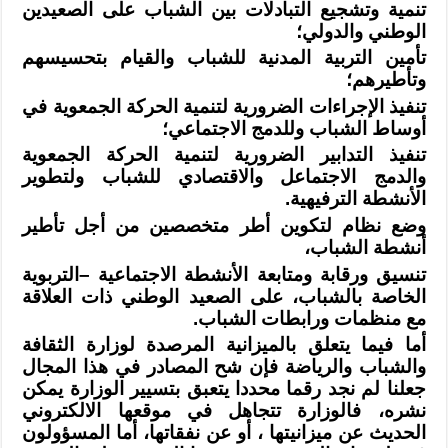
تنمية وتشجيع التبادلات بين الشباب على الصعيدين
الوطني والدولي؛
تأمين التربية المدنية للشباب والقيام بتحسيسهم
وتأطيرهم؛
تنفيذ الإجراءات الضرورية لتنمية الحركة الجمعوية في
أوساط الشباب وللدمج
الاجتماعي؛
تنفيذ التدابير الضرورية لتنمية الحركة الجمعوية
والدمج الاجتماعل والاقتصادي
للشباب ولتطوير
الأنشطة الترفيهية
.
وضع نظام لتكوين أطر متخصصين من أجل تأطير
أنشطة الشباب،
تنسيق ورقابة ومتابعة الأنشطة الاجتماعية –التربوية
الخاصة بالشباب، على الصعيد
الوطني ذات العلاقة
مع منظمات ورابطات الشباب
.
أما فيما يتعلق بالميزانية المرصدة لوزارة الثقافة
والشباب والرياضة فإن شح
المصادر في هذا المجال
جعلنا لم نجد رقما محددا يتعبق بتسيير الوزارة يمكن
نشره،
فالوزارة تتجاهل في موقعها الالكتروني
الحديث عن ميزانيتها ، أو عن نفقاتها، أما
المسؤولون