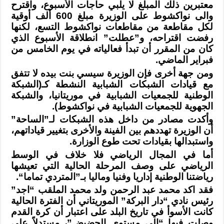
معتبرين ذلك المبلغ لا يلبي
حاجات الأسبوع، واقترح
والى نواكشوط على الوزيرة مبلغ 600 ألف أوقية
لكل مقاطعة من
مقاطعات نواكشوط التسع، لكنها
رفضت اقتراحه، و”عطلت” انطلاقة الأسبوع الذي
كان من
المقرر أن تبدأ فعالياته في يوم الخامس من
فبراير الماضي
.
ومن جهة أخرى فإن الوزيرة سيسي بنت بيده لا تتفق
مع قيادات الشبكات الشبابية
النشطة كـ(الشبكة
الوطنية للجمعيات الشبابية في موريتانيا، والشبكة
الجهوية
للجمعيات الشبابية في نواكشوط
).
وأكدت مصادر من داخل هذه الشبكات لـ”الساحة”
أن الوزيرة تهددهم بين الفينة
والأخرى بتغيير قياداتهم،
واستبدالها بقيادات تحت طوع الوزارة
.
أما في المجال الرياضي فلا خلاف في الوسط
الرياضي على وصف المرحلة الحالية التي
تعيشها
رياضتنا الوطنية إداريا وفنيا وماليا بـ”المتردي تماما
“.
فقد اكد محمد عبد الرحمن ولد محمد الملقب “اجد”
رئيس نادي “دار البركة
”
الموريتاني أن الفترة الحالية
كانت الأسوأ في تاريخ البلد على اعتبار أن كرة القدم
وصلت فيها “إلى مستوى الحضيض”، مستدلاً على