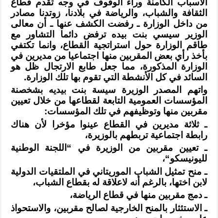
الأسباب الكامنة وراء الوقوف في
وجه تقدم قطاع
الثقافة والشباب، والرياضة في بلادنا، زوتدنا مصادر
من داخل الوزارة
ـ رفضت الكشف عنها ـ أن معالى
الوزير سيسي بنت بيده ترفض دائما التشاور مع
طاقم
الوزارة حول استراتجية القطاع، وانما تكتفي
بأخذ رأي بعض المقربين منها اجتماعيا من
مديرين في
الوزارة المذكورة، مما جعل طابع الارتجال ظل هو
السائد في كل الأنشطة
التي تقوم بها تلك الوزارة
.
واتهم المصدر الوزيرة سيسة بنت بيديه بشخصنة
المؤسسات العمومية التابعة لقطاعها
من خلال تعيين
مقربين منها وتوظيفهم في تلك المؤسسات
:
ـ ثلاثة مديرين في القطاع عينوا مؤخرا لأن هناك
رابطة اجتماعية تربطهم
بالوزيرة،
ـ تعيين مقربين من الوزيرة في “اللجنة الوطنية
لليونيسكو
“
،
ـ منح تمثيل الشباب الموريتاني في الملتقيات الدولية
لابن اختها، بالرغم أنه
لاعلاقة له بقطاع الشباب،
ـ دمج مقربين منها في قطاع الرياضة،
ـ الاستئثار بالمنح الخارجية لصالح مقربين، والاستحواذ