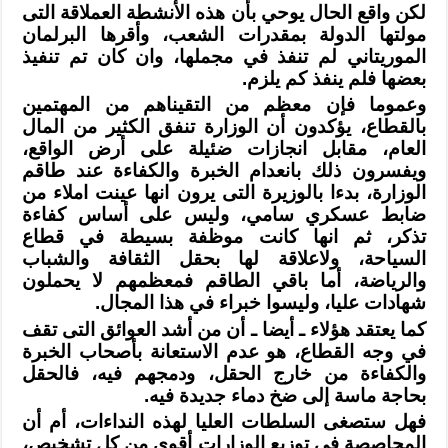
لكن واقع الحال يوحي بأن هذه الأنشطة العملاقة التى
مولتها الدولة بمقدرات
الشعب، وأقرها البرلمان
الموريتاني لم تنفذ في مجملها، وان كان تم تنفيذ
بعضها فلم
ينفذ كم يلزم
.
وعموما فإن معظم من التقيناهم من المهتمين
بالقطاع، يؤكدون أن الوزارة تنفق
الكثير من المال
العام، مقابل انجازات ضئيلة على أرض الواقع،
ويفسرون ذلك بانعدام
الخبرة والكفاءة عند طاقم
الوزارة، بدءا بالوزيرة التى يرون انها عينت املاء من
ضابط عسكري سامي، وليس على أساس كفاءة
تذكر، ثم انها كانت موظفة بسيطة في قطاع
السياحة، ولاعلاقة لها بحقل الثقافة والشباب
والرياضة، أما باقي الطاقم فمعظمهم لا
يحملون
شهادات عليا، وليسوا خبراء في هذا المجال
.
كما يعتقد هؤلاء ـ أيضا ـ أن من أشد العوائق التى تقف
في وجه القطاع، هو عدم
الاستعانة بأصحاب الخبرة
والكفاءة من خارج الحقل، ودمجهم فيه، فالحقل
بحاجة ماسة
إلى ضخ دماء جديدة فيه
.
فهل ستصغى السلطات العليا لهذه النداءات، أم أن
المحاصصة في توزيع الوزارات أقوى
من كل تشخيص،