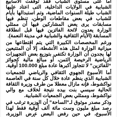
أما على مستوى الشباب فقد توقفت الأسابيع
الشبابية في الولايات الداخلية، التى
اعتاد عليها
الشباب طيلة السنوات الماضية، وتم استبدالها بأيام
للشباب في بعض
مقاطعات الوطن، تنظم فيها
مسابقات يرى يعض المشاركين فيها أن ممثلي
الوزارة يعدون
لائحة الفائزين فيها قبل انطلاقة
المسابقة (الأيام الثقافية والشبابية في مدينة
النعمة
).
ورغم المخصصات الكبيرة التي يتم اقتطاعها من
ميزانية الوزارة لمثل هذه الأنشطة،
إلا أن المتتبعين
لها يجدون أن الوزارة تكتفي بتوزيع بعض التجهيزات
الرياضية
الرخيصة الثمن، أو مبالغ مالية كجوائز
“للفائزين” لا تتجاوز أكبرها عادة مبلغ
100.000
أوقية
.
أما الأسبوع الجهوي الثقافي والرياضي للجمعيات
الشبابية الذي ينظم عادة خلال كل
سنة في العاصمة
نواكشوط، فإنه مازال معطلا من طرف وزيرة الثقافة
الحالية سيسي بنت
بيده نتيجة لخلاف مع والي
نواكشوط، وممثلي بعض الجمعيات الشبابية
.
وذكر مصدر موثوق لـ”الساحة” أن الوزيرة ترغب في
رصد مبلغ مليون وست مائة ألف
أوقية فقط لهذا
الأسبوع، في حين رفض البعض عرض الوزيرة،