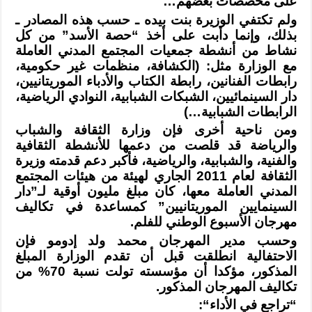
على مخصصات بعضهم
…
ولم تكتفي الوزيرة بنت بيده ـ حسب هذه المصادر ـ
بذلك، وإنما دأبت على أخذ “حصة
الأسد” من كل
نشاط من أنشطة جمعيات المجتمع المدني العاملة
مع الوزارة مثل
: (
الكشافة، منظمات غير حكومية،
رابطات الفنانين، رابطة الكتاب والأدباء
الموريتانيين،
دار السينمائيين، الشبكات الشبابية، النوادي الرياضية،
الرابطات
الشبابية
…)
ومن ناحية أخرى فإن وزارة الثقافة والشباب
والرياضة قد قلصت من دعمها للأنشطة
الثقافية
والفنية، والشبابية، والرياضية، فأكبر دعم قدمته وزيرة
الثقافة لعام 2011
الجاري لهيئة من هيئات المجتمع
المدني العاملة معها، كان مبلغ مليون أوقية لـ”دار
السينمايين الموريتانيين” كمساعدة في تكاليف
مهرجان الأسبوع الوطني للفلم
.
وحسب مدير المهرجان محمد ولد إدومو فإن
الاحتفالية انطلقت قبل أن تقدم الوزارة
المبلغ
المذكور، مؤكدا أن مؤسسته تولت نسبة 70% من
تكاليف المهرجان المذكور
.
“
تراجع في الأداء
“: