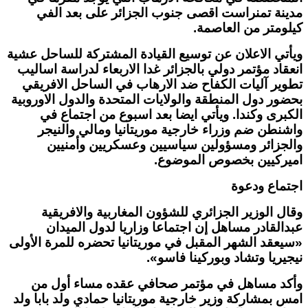
مدينة تمنراست اقصى جنوب الجزائر على بعد الفي
كيلومتر من العاصمة.
ويأتي الاعلان عن توسيع القيادة المشتركة للساحل عشية
انعقاد مؤتمر دولي بالجزائر غدا الاربعاء لدراسة اساليب
تطوير آليات الكفاح ضد الارهاب في الساحل الافريقي
بحضور دول المنطقة والولايات المتحدة والدول الاوروبية
الكبرى وكندا. ويأتي ايضا بعد اسبوع من اجتماع في
واشنطن ضم وزراء خارجية موريتانيا ومالي والنيجر
والجزائر ومسؤولين سياسيين وعسكريين وأمنيين
اميركيين بخصوص الموضوع.
اجتماع ودعوة
وقال الوزير الجزائري للشؤون المغاربية والافريقية
عبدالقادر مساهل إن اجتماعا وزاريا لدول الميدان
«سيعقد الشهر المقبل في موريتانيا تحضره للمرة الأولى
نيجيريا وتشاد وبوركينا فاسو».
وأكد مساهل في مؤتمر صحافي عقده مساء أول من
امس بمشاركة وزير خارجية موريتانيا حمادي ولد بابا ولد