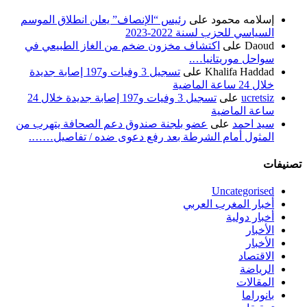
إسلامه محمود
على
رئيس “الإنصاف” يعلن انطلاق الموسم
السياسي للحزب لسنة 2022-2023
Daoud
على
اكتشاف مخزون ضخم من الغاز الطبيعي في
سواحل موريتانيا….
Khalifa Haddad
على
تسجيل 3 وفيات و197 إصابة جديدة
خلال 24 ساعة الماضية
ucretsiz
على
تسجيل 3 وفيات و197 إصابة جديدة خلال 24
ساعة الماضية
سيد احمد
على
عضو بلجنة صندوق دعم الصحافة يتهرب من
المثول أمام الشرطة بعد رفع دعوى ضده / تفاصيل…….
تصنيفات
Uncategorised
أخبار المغرب العربي
أخبار دولية
الأخبار
الأخبار
الاقتصاد
الرياضة
المقالات
بانوراما