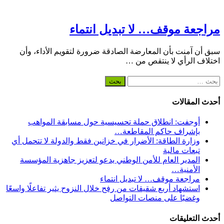
مراجعة موقف… لا تبديل انتماء
سبق أن آمنت بأن المعارضة الصادقة ضرورة لتقويم الأداء، وأن
اختلاف الرأي لا ينتقص من …
البحث
عن:
أحدث المقالات
أوجفت: انطلاق حملة تحسيسية حول مسابقة المواهب
بإشراف حاكم المقاطعة…
وزارة الطاقة: الأضرار في خزانين فقط والدولة لا تتحمل أي
تبعات مالية
المدير العام للأمن الوطني يدعو لتعزيز جاهزية المؤسسة
الأمنية…
مراجعة موقف… لا تبديل انتماء
استشهاد أربع شقيقات من رفح خلال النزوح يثير تفاعلًا واسعًا
وغضبًا على منصات التواصل
أحدث التعليقات