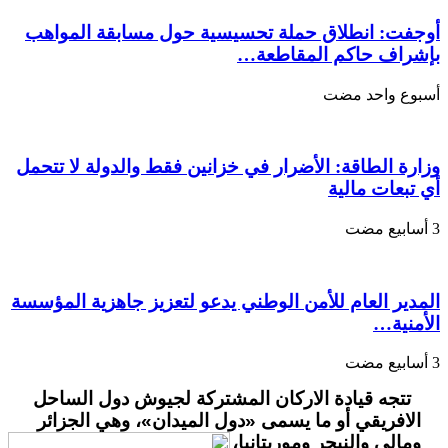
توسيع
تحالفها
أوجفت: انطلاق حملة تحسيسية حول مسابقة المواهب
مغلقة
بإشراف حاكم المقاطعة…
‏أسبوع واحد مضت
وزارة الطاقة: الأضرار في خزانين فقط والدولة لا تتحمل
أي تبعات مالية
المدير العام للأمن الوطني يدعو لتعزيز جاهزية المؤسسة
الأمنية…
تتجه قيادة الاركان المشتركة لجيوش دول الساحل
الافريقي أو ما يسمى «دول الميدان»، وهي الجزائر
ومالي والنيجر وموريتانيا،