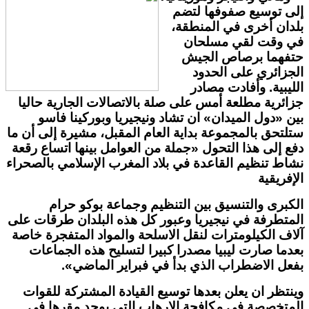
إلى توسيع صفوفها لتضم
بلدان أخرى في المنطقة،
في وقت لقي مسلحان
حتفهما برصاص الجيش
الجزائري على الحدود
الليبية. وأفادت مصادر
جزائرية مطلعة أمس على صلة بالاتصالات الجارية حاليا
بين «دول الميدان» ان تشاد ونيجيريا وبوركينا فاسو
ستلتحق بالمجموعة بداية العام المقبل، مشيرة إلى أن ما
دفع إلى هذا التحول «جملة من العوامل بينها اتساع رقعة
نشاط تنظيم القاعدة في بلاد المغرب الإسلامي بالصحراء
الإفريقية
الكبرى والتنسيق بين التنظيم وجماعة بوكو حرام
المتطرفة في نيجيريا وعبور كل هذه البلدان طرقات على
آلاف الكيلومترات لنقل الاسلحة والمواد المتفجرة خاصة
بعدما صارت ليبيا مصدرا كبيرا لتسليح هذه الجماعات
بفعل الاضطراب الذي بدأ في فبراير الماضي».
وينتظر ان يعلن بعدها توسيع القيادة المشتركة للقوات
المتخصصة في مكافحة الارهاب التي يوجد مقرها في