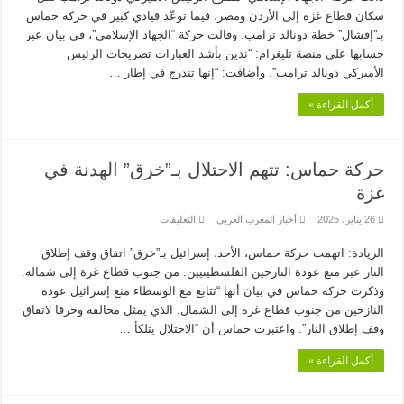
على
سكان قطاع غزة إلى الأردن ومصر، فيما توعّد قيادي كبير في حركة حماس
مقترح
ترامب
بـ”إفشال” خطة دونالد ترامب. وقالت حركة “الجهاد الإسلامي”، في بيان عبر
حول
حسابها على منصة تليغرام: “ندين بأشد العبارات تصريحات الرئيس
تطهير
غزة
الأميركي دونالد ترامب”. وأضافت: “إنها تندرج في إطار …
من
ساكنيها
مغلقة
أكمل القراءة »
حركة حماس: تتهم الاحتلال بـ”خرق” الهدنة في
غزة
على
26 يناير، 2025
أخبار المغرب العربي
التعليقات
حركة
حماس:
الريادة: اتهمت حركة حماس، الأحد، إسرائيل بـ”خرق” اتفاق وقف إطلاق
تتهم
الاحتلال
النار عبر منع عودة النازحين الفلسطينيين. من جنوب قطاع غزة إلى شماله.
بـ”خرق”
الهدنة
وذكرت حركة حماس في بيان أنها “تتابع مع الوسطاء منع إسرائيل عودة
في
النازحين من جنوب قطاع غزة إلى الشمال. الذي يمثل مخالفة وخرقا لاتفاق
غزة
مغلقة
وقف إطلاق النار”. واعتبرت حماس أن “الاحتلال يتلكأ …
أكمل القراءة »