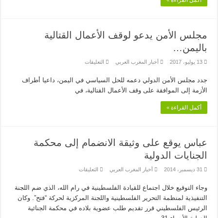
مجلس الأمن يدعو لوقف الأعمال القتالية
باليمن…
على
13 يوليو، 2017
أخبار المغرب العربي
التعليقات
مجلس
الأمن
جدد مجلس الأمن الدولي دعمه للحل السياسي في اليمن، داعيا أطراف
يدعو
لوقف
الأزمة إلى الموافقة على وقف الأعمال القتالية، في
الأعمال
القتالية
باليمن…
أكمل القراءة »
مغلقة
عباس يوقع على وثيقة الانضمام إلى محكمة
الجنايات الدولية
على
31 ديسمبر، 2014
أخبار المغرب العربي
التعليقات
عباس
يوقع
وجاء التوقيع خلال اجتماع للقيادة الفلسطينية في رام الله، الذي ضم اللجنة
على
وثيقة
التنفيذية لمنظمة التحرير الفلسطينية واللجنة المركزية لحركة “فتح”. وكان
الانضمام
إلى
الرئيس الفلسطيني قرر تقديم طلب عضوية بلاده في محكمة الجنائية
محكمة