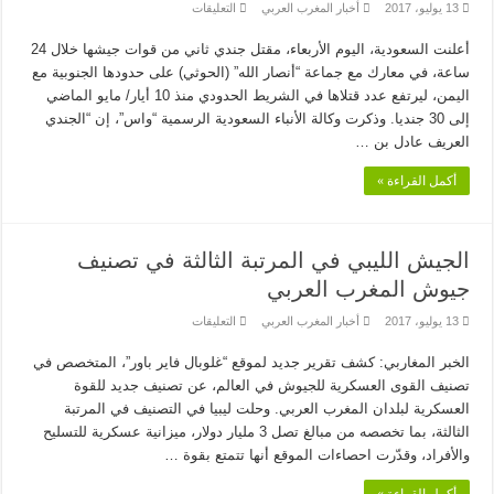
على
13 يوليو، 2017
أخبار المغرب العربي
التعليقات
مقتل
جندي
أعلنت السعودية، اليوم الأربعاء، مقتل جندي ثاني من قوات جيشها خلال 24
سعودي
بمعارك
ساعة، في معارك مع جماعة “أنصار الله” (الحوثي) على حدودها الجنوبية مع
ضد
الحوثيين
اليمن، ليرتفع عدد قتلاها في الشريط الحدودي منذ 10 أيار/ مايو الماضي
على
إلى 30 جنديا. وذكرت وكالة الأنباء السعودية الرسمية “واس”، إن “الجندي
حدود
اليمن
العريف عادل بن …
مغلقة
أكمل القراءة »
الجيش الليبي في المرتبة الثالثة في تصنيف
جيوش المغرب العربي
على
13 يوليو، 2017
أخبار المغرب العربي
التعليقات
الجيش
الليبي
الخبر المغاربي: كشف تقرير جديد لموقع “غلوبال فاير باور”، المتخصص في
في
المرتبة
تصنيف القوى العسكرية للجيوش في العالم، عن تصنيف جديد للقوة
الثالثة
في
العسكرية لبلدان المغرب العربي. وحلت ليبيا في التصنيف في المرتبة
تصنيف
الثالثة، بما تخصصه من مبالغ تصل 3 مليار دولار، ميزانية عسكرية للتسليح
جيوش
المغرب
والأفراد، وقدّرت احصاءات الموقع أنها تتمتع بقوة …
العربي
مغلقة
أكمل القراءة »