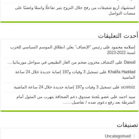
استشهاد أربع شقيقات من رفح خلال النزوح يثير تفاعلًا واسعًا وغضبًا على
منصات التواصل
أحدث التعليقات
إسلامه محمود
على
رئيس “الإنصاف” يعلن انطلاق الموسم السياسي للحزب
لسنة 2022-2023
Daoud
على
اكتشاف مخزون ضخم من الغاز الطبيعي في سواحل موريتانيا….
Khalifa Haddad
على
تسجيل 3 وفيات و197 إصابة جديدة خلال 24 ساعة
الماضية
ucretsiz
على
تسجيل 3 وفيات و197 إصابة جديدة خلال 24 ساعة الماضية
سيد احمد
على
عضو بلجنة صندوق دعم الصحافة يتهرب من المثول أمام
الشرطة بعد رفع دعوى ضده / تفاصيل…….
تصنيفات
Uncategorised