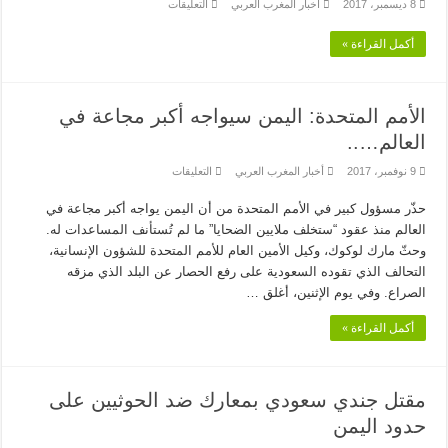
على
8 ديسمبر، 2017
أخبار المغرب العربي
التعليقات
المؤتمر
الصحفي
المتوج
أكمل القراءة »
لاجتماع
مجلس
الوزراء
مغلقة
الأمم المتحدة: اليمن سيواجه أكبر مجاعة في
العالم…..
على
9 نوفمبر، 2017
أخبار المغرب العربي
التعليقات
الأمم
المتحدة:
حذّر مسؤول كبير في الأمم المتحدة من أن اليمن يواجه أكبر مجاعة في
اليمن
سيواجه
العالم منذ عقود “ستخلف ملايين الضحايا” ما لم تُستأنف المساعدات له.
أكبر
مجاعة
وحثّ مارك لوكوك، وكيل الأمين العام للأمم المتحدة للشؤون الإنسانية،
في
التحالف الذي تقوده السعودية على رفع الحصار عن البلد الذي مزقه
العالم…..
مغلقة
الصراع. وفي يوم الإثنين، أغلق …
أكمل القراءة »
مقتل جندي سعودي بمعارك ضد الحوثيين على
حدود اليمن