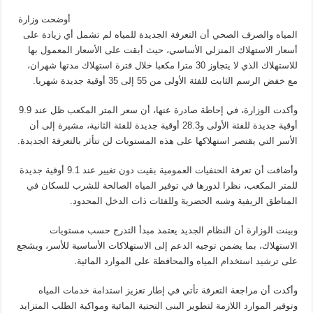
المياه:
التعرفة
أوضحت وزارة
الجديدة
تُبقي
المياه والصرف الصحي أن التعرفة الجديدة للمياه لم تشمل أي زيادة على
أسعار
أسعار الاستهلاك المنزلي الأساسي، حيث أبقت على الأسعار المعمول بها
الاستهلاك
المنزلي
للاستهلاك الذي لا يتجاوز 30 مترا مكعبا خلال فترة استهلاك مدتها شهران،
دون
زيادة
مع خفض الرسم الثابت للفئة الأولى من 55 إلى 35 أوقية جديدة شهريا.
حتى
30
مترا
وأكدت الوزارة، في إحاطة صادرة عنها، أن سعر المتر المكعب ظل عند 9.9
مكعبا
مغلقة
أوقية جديدة للفئة الأولى و28.3 أوقية جديدة للفئة الثانية، مشيرة إلى أن
الأسر التي يقتصر استهلاكها على هذه المستويات لن تتأثر بالتعرفة الجديدة.
وأضافت أن تعرفة الحنفيات العمومية بقيت دون تغيير عند 9.1 أوقية جديدة
للمتر المكعب، نظرا لدورها في توفير المياه الصالحة للشرب للسكان في
المناطق الريفية وشبه الحضرية وللفئات ذات الدخل المحدود.
وبينت الوزارة أن النظام الجديد يعتمد مبدأ التدرج حسب مستويات
الاستهلاك، بما يضمن توجيه الدعم إلى الاستهلاكات الأساسية للأسر، ويشجع
على ترشيد استخدام المياه والمحافظة على الموارد المائية.
وأكدت أن مراجعة التعرفة تأتي في إطار تعزيز استدامة خدمات المياه
وتوفير الموارد اللازمة لتطوير البنى التحتية المائية ومواكبة الطلب المتزايد