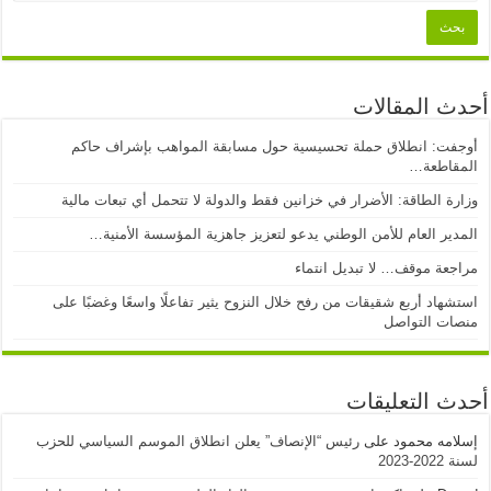
أحدث المقالات
أوجفت: انطلاق حملة تحسيسية حول مسابقة المواهب بإشراف حاكم
المقاطعة…
وزارة الطاقة: الأضرار في خزانين فقط والدولة لا تتحمل أي تبعات مالية
المدير العام للأمن الوطني يدعو لتعزيز جاهزية المؤسسة الأمنية…
مراجعة موقف… لا تبديل انتماء
استشهاد أربع شقيقات من رفح خلال النزوح يثير تفاعلًا واسعًا وغضبًا على
منصات التواصل
أحدث التعليقات
إسلامه محمود
على
رئيس “الإنصاف” يعلن انطلاق الموسم السياسي للحزب
لسنة 2022-2023