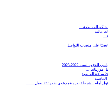
 حاكم المقاطعة…
ات مالية
ية…
وغضبًا على منصات التواصل
لحزب لسنة 2022-2023
 موريتانيا….
ثول أمام الشرطة بعد رفع دعوى ضده / تفاصيل…….