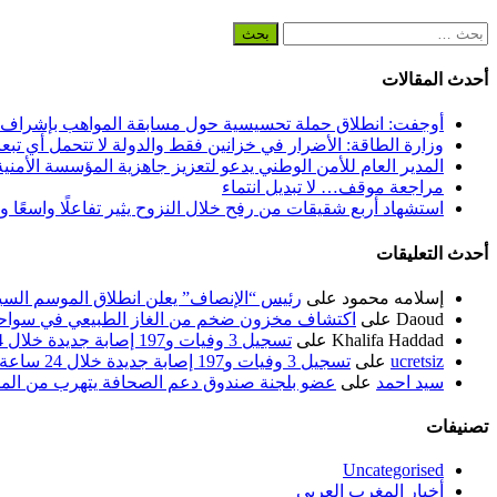
البحث
عن:
أحدث المقالات
أوجفت: انطلاق حملة تحسيسية حول مسابقة المواهب بإشراف
وزارة الطاقة: الأضرار في خزانين فقط والدولة لا تتحمل أي تبع
المدير العام للأمن الوطني يدعو لتعزيز جاهزية المؤسسة الأمن
مراجعة موقف… لا تبديل انتماء
استشهاد أربع شقيقات من رفح خلال النزوح يثير تفاعلًا واسعًا 
أحدث التعليقات
إسلامه محمود
على
رئيس “الإنصاف” يعلن انطلاق الموسم السياسي ل
Daoud
على
اكتشاف مخزون ضخم من الغاز الطبيعي في سواحل
Khalifa Haddad
على
تسجيل 3 وفيات و197 إصابة جديدة خلال 24 ساعة الماضية
ucretsiz
على
تسجيل 3 وفيات و197 إصابة جديدة خلال 24 ساعة الماضية
سيد احمد
على
عضو بلجنة صندوق دعم الصحافة يتهرب من الم
تصنيفات
Uncategorised
أخبار المغرب العربي