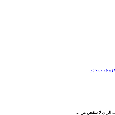
زيزة بنت جدو.
ف الرأي لا ينتقص من …