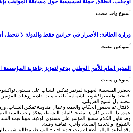
الشباب/
أوجفت: انطلاق حملة تحسيسية حول مسابقة المواهب بإ
ولاية
نواكشوط
‏أسبوع واحد مضت
الشمالية
مغلقة
وزارة الطاقة: الأضرار في خزانين فقط والدولة لا تتحمل أي
‏أسبوعين مضت
المدير العام للأمن الوطني يدعو لتعزيز جاهزية المؤسسة ا
‏أسبوعين مضت
بحضور المنسقية الجهوية لمؤتمر تمكين الشباب على مستوى نواكشوط ا
افتتحت والية نواكشوط الشمالية أطفيله منت حادنه ورشات المؤتمر ا
محمد ول الشيخ الغزواني.
الافتتاح تم بحضور الحكام، والعمد، وعمال مندوبية تمكين الشباب، ورؤ
عمدة دار النعيم كان هو مفتتح كلمات النشاط، وهكذا رحب السيد العم
وقد تناول الكلام منسق المؤتمر على مستوى الولاية، مبينا قيمة ال
بالتطوع، والخدمة المدنية، وأخرى ثقافية وفنية.
وقد أعلنت الوالية أطفيله منت حادنه افتتاح النشاط، مطالبة شباب الولا