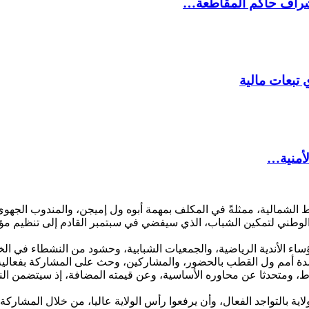
شراف حاكم المقاطعة…
 تبعات مالية
لأمنية…
لشمالية، ممثلةً في المكلف بمهمة أبوه ول إميجن، والمندوب الجهوي 
لوطني لتمكين الشباب، الذي سيفضي في سبتمبر القادم إلى تنظيم مؤت
ساء الأندية الرياضية، والجمعيات الشبابية، وحشود من النشطاء في الخد
دة أمم ول القطب بالحضور، والمشاركين، وحث على المشاركة بفعالية، 
نشاط، ومتحدثا عن محاوره الأساسية، وعن قيمته المضافة، إذ سيتضمن
ية بالتواجد الفعال، وأن يرفعوا رأس الولاية عاليا، من خلال المشاركة 