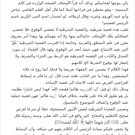
يكن موجها لفخامتكم. وذلك أنه قرأ الأوصاف القبيحة الواردة في كلام
المسيئة – وهو مخطئ في قراءتها أصلا كما قال أهل العلم القاضي عياض
وأبو عبيد الهروي وغيره- وقال لزملائه: لو استبدل اسم النبي الكريم باسم
الرئيس لغضبتم!
طيب هذه قضية شرطية، والقضية الشرطية لا تقتضي الوقوع، فلا تقتضي
اتصافكم بتلك الأوصاف -حاشاكم منها- ولا أنه يتهمكم بها، وهذا أمر معروف
مقرر في علم المنطق والعربية. وخاصة إذا اقترنت القضية الشرطية “بلَوْ”
التي تفيد الامتناع، فهي حينئذ أبعد عن الوقوع. ولهذ قال العلماء: إن مورد
الصدق والكذب في القضية الشرطية هو الربط بين الجزاء والشرط، ولا
إشعار لها بوقوع الشرط الخ كلامهم..
فهذا الكلام لا يتضمن عند الفقهاء تعريضا ولا قذفا، كما روج له غلاة
المصفقين. وهذا ما عبر النائب بلغته حيث قال: إن ما قام به إسقاط
افتراضي الغرض منه لفت الانتباه الى قضية الإساءة…
ومثال ذلك لو قيل “إن كان زيد ظالما فقبحه الله” فهذا ليس إخبارا بظلمه،
بل هو تعليق للدعاء على ظلمه، بخلاف قولنا: “زيد ظالم” فهي قضية حملية
تفيد الوقوع واتصاف الموضوع بالمحمول.
وتضمن القضايا الشرطية لبعض الأمور المستحيلة عقلا أو شرعا لغرض
صحيح كالتعليم والحجاج: كثير واقع في كتاب الله تعلى، وسنة رسوله قال
تعلى: (‌لَوۡ ‌كَانَ ‌فِيهِمَآ ءَالِهَةٌ إِلَّا ٱللَّهُ لَفَسَدَتَاۚ).
ولا يخفى عليكم سيادة الرئيس أن الكلام يفهم في سياقه، وأن البساط