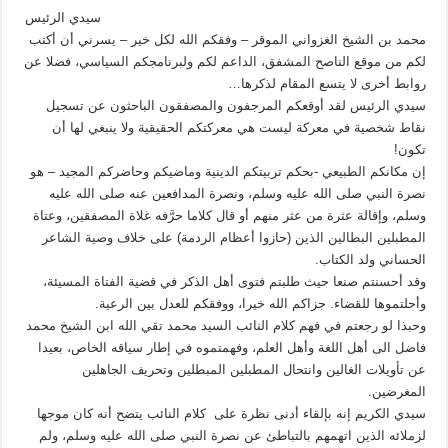
فخامة
سيدي الرئيس
الرئيس
فليست
محمد بن الشيخ الغزواني الموقر – وفقكم الله لكل خير – يسرني أن أكتب
هذه
لكم من موقع الناصح المشفق، الداعم لكم ولبرنامجكم السياسي، فضلا عن
معركتكم…
/
روابط أخرى لا يتسع المقام لذكرها…
محمد
الأمين
سيدي الرئيس لقد أوقعكم المرجفون والمصفقون الباحثون عن تسجيل
ولد
أحمد
نقاط شخصية في معركة ليست هي معركتكم الحقيقية ولا ينبغي لها أن
ولد
تكون!
سيد
المختار
إن مكانكم الطبيعي -بحكم تربيتكم الدينية وماضيكم وحاضركم المجيد – هو
مغلقة
نصرة النبي صلى الله عليه وسلم، ونصرة المدافعين عنه صلى الله عليه
وسلم، وإقالة عثرة من عثر منهم أو قال كلاما حرَّفه غلاة المصفقين، وعتاة
المطبلين البطالين الذين (حازوا أعظام الردمة) على خلاف وصية الشاعر
الحساني ولد الكتاب.
وقد أحسنتم صنعا حيث طلبتم فتوى أهل الذكر في قضية الفتاة المسيئة،
وأحلتموها للقضاء. جزاكم الله خيرا، ووفقكم للعدل بين الرعية.
وحبذا لو رجعتم في فهم كلام النائب السيد محمد تقي الله ابن الشيخ محمد
فاضل الى أهل اللغة وأهل العلم، وفهمتموه في إطار سياقه الخاص، بعيدا
عن تأويلات الغالين وانتحال المطبلين المبطلين وتحريف الجاهلين
المغرضين.
سيدي الكريم إنه بإلقاء أدنى نظرة على كلام النائب يتضح أنه كان موجها
لزملائه الذين اتهمهم بالتباطئ عن نصرة النبي صلى الله عليه وسلم، ولم