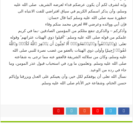
وإنه لشرف لكم أن يكون عرضكم فداء لعرضه الشريف صلى الله عليه
وسلم، وأن يذكر اسمكم الكريم في سياق افتراضي للفت الانتباه الى
خطورة سبه صلى الله عليه وسلم كما قال حسان:
فإن أبي ووالده وعرضي ## لعرض محمد منكم وقاء
وأذكركم – والذكرى تنفع مثلكم من المؤمنين الصادقين -بما في كريم
علمكم من قوله صلى الله عليه وسلم: “أقيلوا ذوي الهيئات عثراتهم” وقوله
تعلى: (‌وَلۡيَعۡفُواْ وَلۡيَصۡفَحُوٓاْۗ أَلَا تُحِبُّونَ أَن يَغۡفِرَ ٱللَّهُ لَكُمۡۚ وَٱللَّهُ
غَفُورٞ رَّحِيمٌ) وأولى ذوي الهيئات بالعفو من غضب نصرة للنبي صلى الله
عليه وسلم، وكان من سلالته الشريفة فالعفو عنه مما ترجى به شفاعته
صلى الله عليه وسلم. وتعلمون ما ورد في استحباب قبول عذر المومن، وما
جاء في رده من الوعيد.
نسأل الله تعلى أن يوفقكم لكل خير، وأن يعينكم على العدل ويزرقنا وإياكم
حسن الختام، وشفاعة خير الأنام صلى الله عليه وسلم.