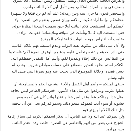
والقرائن الحالية تخصص العام، وتقيد المطلق، وتبين المجمل، فلا يمتري
منصف في بيانها لمراد المتكلم، ومن تأمل أول كلام النائب وآخره،
واستحضر فحوى ما جرى بينه وبين زملائه؛ علم أنه لم يرد قذفا ولا تشهيرا
بفخامتكم. وإنما أراد تبكيت زملائه، وبيان تقصير بعضهم في النصرة. ولا
أخفيكم أني استبشعت كلام النائب أولا حين سمعت الضجة المثارة حوله،
حتى استمعت اليه كاملا وتأملت في سياقه وملابساته؛ ففهمت مراده،
وعلمت أنه افتراض موجه للنواب لا لفخامتكم الموقرة.
ولا أدل على ذلك من سكوت بقية النواب وعدم استبشاعهم لكلام النائب،
حتى بادر أحدهم وشنعه وتحامل عليه، ودعاهم للوقوف نصرة لكم؛ فاستحوا
من التقاعس عن ذلك إجلالا وتقديرا لكم. وأنتم أهل للتقدير حفظكم الله،
لكنكم لستم بحاجة لتقدير مصطنع على حساب مواطن شريف، يشفع له
حسن قصده، وجلالة الموضوع الذي تحدث عنه وهو نصرة النبي صلى الله
عليه وسلم.
وينبغي لمثلكم – وأنتم أهل الفضل والأحق بشرف العفو والمسامحة- أن
تقيلوا عثرته، وتترفعوا عن مثل هذه الأمور، فعرضكم الطاهر ليس بحاجة
لمثل هذا، ومثلكم عفا وغفر لمن هفا واعتذر! ولئن كان في كلامه بعض
خشونة أو سوء أدب فعفوكم يمحو ذلك، وسمو قدركم يجل عن أن يلحقه
مثل ذلك الكلام أو يؤثر فيه.
ولن يضركم عند الله ولا عند الناس، أن يذكر اسمكم الكريم في سياق إقامة
الحجاج على بعض من اتهم بالتقاصر عن النصرة، خاصة وقد اعتذر النائب
وبين مراده.