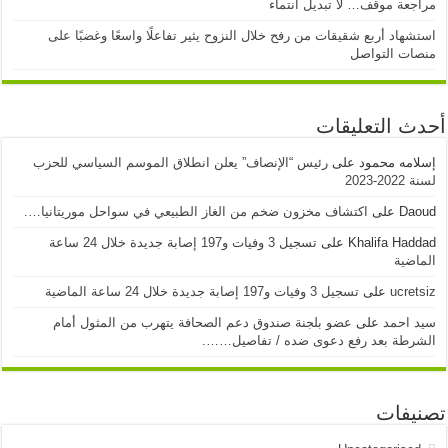
مراجعة موقف… لا تبديل انتماء
استشهاد أربع شقيقات من رفح خلال النزوح يثير تفاعلًا واسعًا وغضبًا على
منصات التواصل
أحدث التعليقات
إسلامه محمود
على
رئيس “الإنصاف” يعلن انطلاق الموسم السياسي للحزب
لسنة 2022-2023
Daoud
على
اكتشاف مخزون ضخم من الغاز الطبيعي في سواحل موريتانيا….
Khalifa Haddad
على
تسجيل 3 وفيات و197 إصابة جديدة خلال 24 ساعة
الماضية
ucretsiz
على
تسجيل 3 وفيات و197 إصابة جديدة خلال 24 ساعة الماضية
سيد احمد
على
عضو بلجنة صندوق دعم الصحافة يتهرب من المثول أمام
الشرطة بعد رفع دعوى ضده / تفاصيل…….
تصنيفات