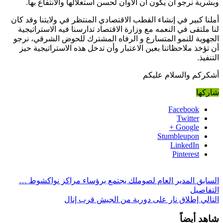
وبشرية نرجو أن يكون آن الأوان لحسن استغلالها والانتفاع بها.
أملنا كبير في إنشاء القطب الاقتصادي المنتظر في ولايتنا وقد كان
لنا ملتقى في النعمه مع وزارة الاقتصاد تدارسنا فيه ‏الاستراتيجية
الجهوية للنمو المتسارع و الرفاه المشترك للحوض الشرقي، نرجو
أن تؤخذ ملاحظاتنا بعين الاعتبار وأن تدخل هذه الاستراتيجية حيز
التنفيذ.
أشكركم والسلام عليكم
شاركها
Facebook
Twitter
Google +
Stumbleupon
LinkedIn
Pinterest
السابق
المدير العام لصوملك يجتمع برؤساء مراكز نواكشوط …
التفاصيل
التالي
إطلاق نار على دورية من الجيش قرب إنال
شاهد أيضاً