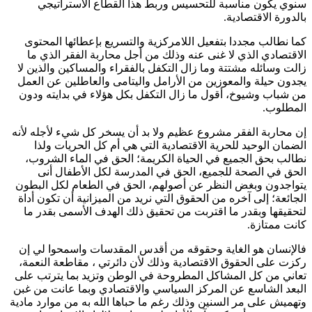
سنوي يكون مناسبة للتحسيس وربط هذا القطاع الاستراتيجي
بالدورة الاقتصادية.
كما نطالب مجددا بتفعيل اللامركزية والتسريع بإعطائها المحتوى
الاقتصادي الذي لا غنى عنه وذلك من أجل محاربة الفقر الذي ما
زالت وسائله مشتتة وما زال التكفل بالفقراء والمساكين والذين لا
يجدون حيلة والمعوزين من الأرامل واليتامى والعاطلين عن العمل
من شباب وشيوخ، أقول ما زال التكفل بكل هؤلاء في بدايته ودون
المطلوب.
إن محاربة الفقر مشروع عظيم ولا بد أن يسخر كل شيء لأجله لأنه
الضمان الوحيد للحرية الاقتصادية التي هي أم كل الحريات ولذا
نطالب بحق الجميع في الحياة الكريمة؛ الحق في الماء الشروب،
الحق في الصحة للجميع، الحق في المدرسة لكل الأطفال أنى
يتواجدون وبغض النظر عن أصولهم، الحق في الطعام لكل البطون
الجائعة؛ إلى آخره من الحقوق التي نريد من الميزانية أن تكون أداة
لتحقيقها وبقدر ما اقتربت من تحقيق ذلك الهدف الأسمى بقدر ما
كانت ممتازة.
فالإنسان هو الغاية وحقوقه من أقدس المقدسات واسمحوا لي إن
ركزت على الحقوق الاقتصادية وذلك لأن دائرتي ، مقاطعة النعمة،
تعاني من كل المشاكل المطروحة في الوطن وتزيد بما يترتب على
البعد الشاسع عن المركز السياسي والاقتصادي وبما عانت من غبن
وتهميش على مر السنين وذلك رغم ما حباها الله به من موارد مادية