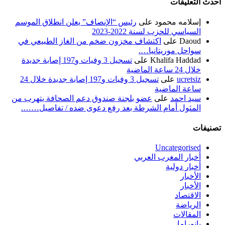
أحدث التعليقات
إسلامه محمود
على
رئيس “الإنصاف” يعلن انطلاق الموسم
السياسي للحزب لسنة 2022-2023
Daoud
على
اكتشاف مخزون ضخم من الغاز الطبيعي في
سواحل موريتانيا….
Khalifa Haddad
على
تسجيل 3 وفيات و197 إصابة جديدة
خلال 24 ساعة الماضية
ucretsiz
على
تسجيل 3 وفيات و197 إصابة جديدة خلال 24
ساعة الماضية
سيد احمد
على
عضو بلجنة صندوق دعم الصحافة يتهرب من
المثول أمام الشرطة بعد رفع دعوى ضده / تفاصيل…….
تصنيفات
Uncategorised
أخبار المغرب العربي
أخبار دولية
الأخبار
الأخبار
الاقتصاد
الرياضة
المقالات
بانوراما