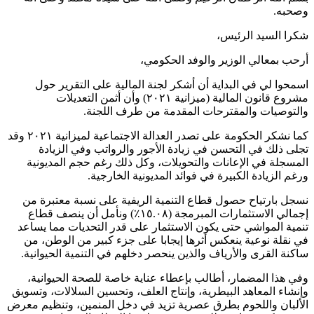
وصحبه.
شكرا السيد الرئيس،
أرحب بمعالي الوزير والوفد الحكومي،
اسمحوا لي في البداية أن أشكر لجنة المالية على التقرير حول
مشروع قانون المالية (ميزانية ٢٠٢١) وأن أثمن التعديلات
والتوصيات والمقترحات المقدمة من طرف اللجنة.
كما نشكر الحكومة على تصدر العدالة الاجتماعية لميزانية ٢٠٢١ وقد
تجلى ذلك في التحسن في زيادة الأجور والرواتب وفي الزيادة
المسجلة في الإعانات والتحويلات، وكل ذلك رغم حجم المديونية
ورغم الزيادة الكبيرة في فوائد المديونية الخارجية.
نسجل بارتياح حصول قطاع التنمية الريفية على نسبة معتبرة من
إجمالي الاستثمارات المبرمجة (١٥.٠٨٪؜) ونأمل أن ينصف قطاع
تنمية المواشي حتى يكون الاستثمار على قدر التحديات مما يساعد
في نقلة نوعية ينعكس أثرها إيجابا على جزء كبير من الوطن، من
ساكنة القرى والأرياف والذين ينحصر دخلهم في التنمية الحيوانية.
وفي هذا المضمار، أطالب بإعطاء عناية خاصة للصحة الحيوانية،
وإنشاء المعاهد البيطرية، وإنتاج العلف، وتحسين السلالات، وتسويق
الألبان واللحوم بطرق عصرية تزيد في دخل المنمين، وتنظيم معرض