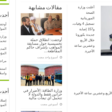
مقالات مشابهة
أعلنت وزارة
الصحة
أحدث
الموريتانية
تسجيل 4 وفيات،
أوجف
المو
و157 إصابة
جديدة بكورونا
وزارة
أوجفت: انطلاق حملة
خلال الأربع
تتحمل
تحسيسية حول مسابقة
وعشرين ساعة
المواهب بإشراف حاكم
المدي
المقاطعة…
الأخيرة.
المؤ
‏أسبوع واحد مضت
مراجع
استشه
واسعً
وزارة الطاقة: الأضرار في
أحدث
الأربع وعشرين ساعة الأخيرة
خزانين فقط والدولة لا
تتحمل أي تبعات مالية
إسلا
‏أسبوعين مضت
الموسم