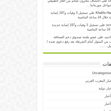
D
على
اكتشاف مخزون ضخم من الغاز الطبيعي
احل موريتانيا….
Khalifa H
على
تسجيل 3 وفيات و197 إصابة
24 ساعة الماضية
ucr
على
تسجيل 3 وفيات و197 إصابة جديدة
ية
احمد
على
عضو بلجنة صندوق دعم الصحافة
 من المثول أمام الشرطة بعد رفع دعوى ضده /
يل…….
فات
Uncategoris
بار المغرب العربي
بار دولية
أخبار
أخبار