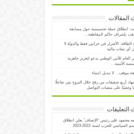
 المقالات
ت: انطلاق حملة تحسيسية حول مسابقة
اهب بإشراف حاكم المقاطعة…
 الطاقة: الأضرار في خزانين فقط والدولة لا
 أي تبعات مالية
ر العام للأمن الوطني يدعو لتعزيز جاهزية
سسة الأمنية…
ة موقف… لا تبديل انتماء
اد أربع شقيقات من رفح خلال النزوح يثير تفاعلًا
ا وغضبًا على منصات التواصل
 التعليقات
مه محمود
على
رئيس “الإنصاف” يعلن انطلاق
 السياسي للحزب لسنة 2022-2023