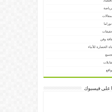
اقتصاد
رياضة
مقالات
نوراما
قيقات
افة وفن
اة الحضارة للأنباء
جتمع
ابلات
اقع
ا على فيسبوك