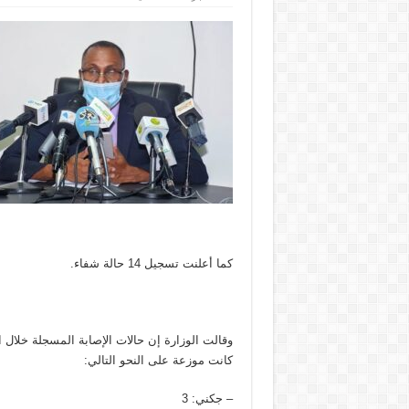
أربع
وفيات
و157
إصابة
جديدة
بكورونا
في
موريتانيا
مغلقة
كما أعلنت تسجيل 14 حالة شفاء.
وقالت الوزارة إن حالات الإصابة المسجلة خلال 
كانت موزعة على النحو التالي:
– جكني: 3