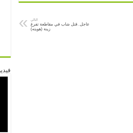
التالي
عاجل..قتل شاب في مقاطعة تفرغ
زينة (هويته)
فيديو