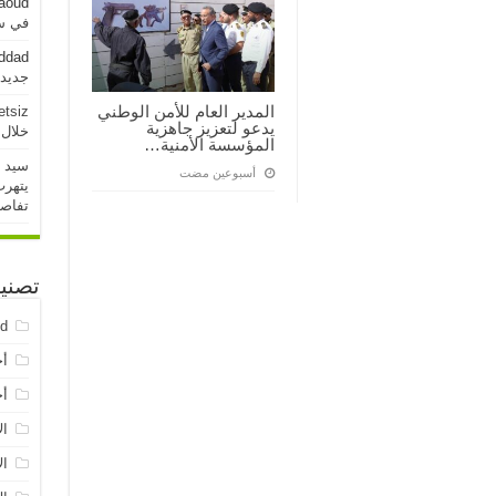
aoud
في سو
addad
جديدة خلال 
المدير العام للأمن الوطني
etsiz
يدعو لتعزيز جاهزية
خلال 24 ساعة الماض
المؤسسة الأمنية…
سيد 
‏أسبوعين مضت
يتهرب
تفاص
تصني
ed
أخ
أخ
ال
ال