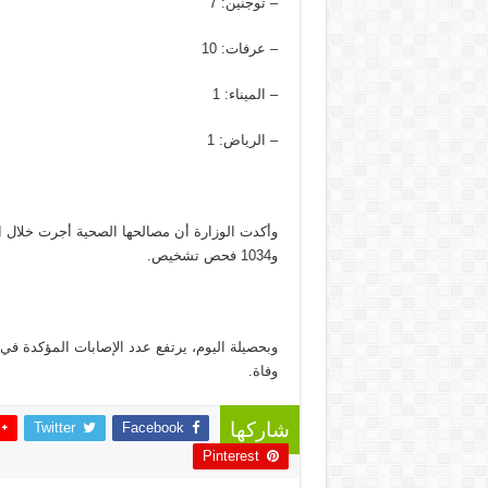
– توجنين: 7
– عرفات: 10
– الميناء: 1
– الرياض: 1
و1034 فحص تشخيص.
وفاة.
Twitter
Facebook
شاركها
Pinterest