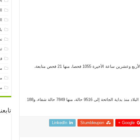
ال
ال
ال
با
تح
ثق
قن
وأكدت الوزارة أن مصالحها الصحية أجرت خلال الأربع وعشرين ساعة الأخيرة 1055 فحصا، منها 21 فحص متابعة،
م
مق
مو
وبحصيلة اليوم، يرتفع عدد الإصابات المؤكدة في البلاد منذ بداية الجائحة إلى 9516 حالة، منها 7849 حالة شفاء، و188
تابعن
LinkedIn
Stumbleupon
Google +