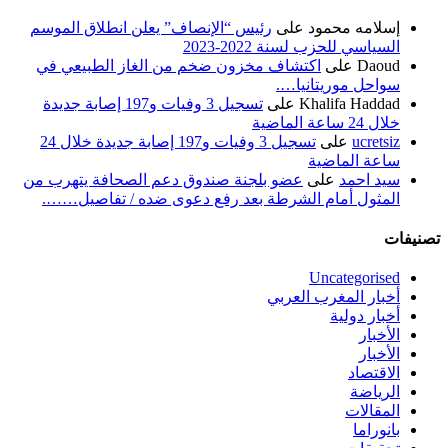
إسلامه محمود
على
رئيس “الإنصاف” يعلن انطلاق الموسم
السياسي للحزب لسنة 2022-2023
Daoud
على
اكتشاف مخزون ضخم من الغاز الطبيعي في
سواحل موريتانيا….
Khalifa Haddad
على
تسجيل 3 وفيات و197 إصابة جديدة
خلال 24 ساعة الماضية
ucretsiz
على
تسجيل 3 وفيات و197 إصابة جديدة خلال 24
ساعة الماضية
سيد احمد
على
عضو بلجنة صندوق دعم الصحافة يتهرب من
المثول أمام الشرطة بعد رفع دعوى ضده / تفاصيل…….
تصنيفات
Uncategorised
أخبار المغرب العربي
أخبار دولية
الأخبار
الأخبار
الاقتصاد
الرياضة
المقالات
بانوراما