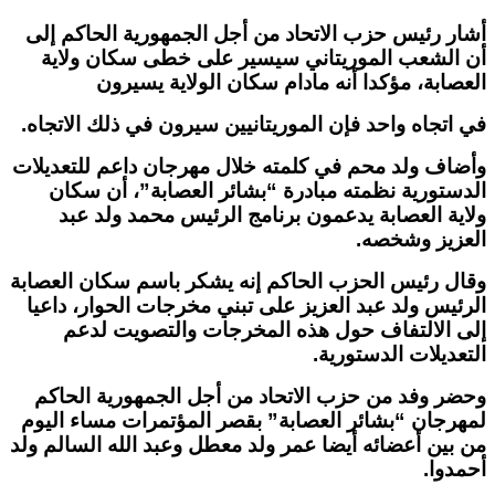
أشار رئيس حزب الاتحاد من أجل الجمهورية الحاكم إلى
أن الشعب الموريتاني سيسير على خطى سكان ولاية
العصابة، مؤكدا أنه مادام سكان الولاية يسيرون
في اتجاه واحد فإن الموريتانيين سيرون في ذلك الاتجاه.
وأضاف ولد محم في كلمته خلال مهرجان داعم للتعديلات
الدستورية نظمته مبادرة “بشائر العصابة”، أن سكان
ولاية العصابة يدعمون برنامج الرئيس محمد ولد عبد
العزيز وشخصه.
وقال رئيس الحزب الحاكم إنه يشكر باسم سكان العصابة
الرئيس ولد عبد العزيز على تبني مخرجات الحوار، داعيا
إلى الالتفاف حول هذه المخرجات والتصويت لدعم
التعديلات الدستورية.
وحضر وفد من حزب الاتحاد من أجل الجمهورية الحاكم
لمهرجان “بشائر العصابة” بقصر المؤتمرات مساء اليوم
من بين أعضائه أيضا عمر ولد معطل وعبد الله السالم ولد
أحمدوا.