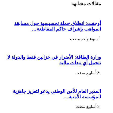
مقالات مشابهة
الموريتانيون
على
خطى
العصابة
أوجفت: انطلاق حملة تحسيسية حول مسابقة
مغلقة
المواهب بإشراف حاكم المقاطعة…
‏أسبوع واحد مضت
وزارة الطاقة: الأضرار في خزانين فقط والدولة لا
تتحمل أي تبعات مالية
المدير العام للأمن الوطني يدعو لتعزيز جاهزية
المؤسسة الأمنية…