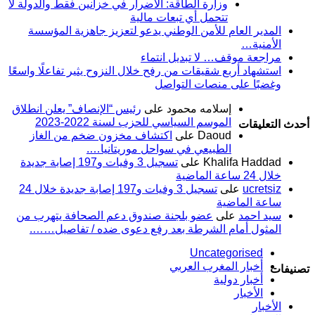
وزارة الطاقة: الأضرار في خزانين فقط والدولة لا
تتحمل أي تبعات مالية
المدير العام للأمن الوطني يدعو لتعزيز جاهزية المؤسسة
الأمنية…
مراجعة موقف… لا تبديل انتماء
استشهاد أربع شقيقات من رفح خلال النزوح يثير تفاعلًا واسعًا
وغضبًا على منصات التواصل
إسلامه محمود
على
رئيس “الإنصاف” يعلن انطلاق
الموسم السياسي للحزب لسنة 2022-2023
أحدث التعليقات
Daoud
على
اكتشاف مخزون ضخم من الغاز
الطبيعي في سواحل موريتانيا….
Khalifa Haddad
على
تسجيل 3 وفيات و197 إصابة جديدة
خلال 24 ساعة الماضية
ucretsiz
على
تسجيل 3 وفيات و197 إصابة جديدة خلال 24
ساعة الماضية
سيد احمد
على
عضو بلجنة صندوق دعم الصحافة يتهرب من
المثول أمام الشرطة بعد رفع دعوى ضده / تفاصيل…….
Uncategorised
أخبار المغرب العربي
تصنيفات
أخبار دولية
الأخبار
الأخبار