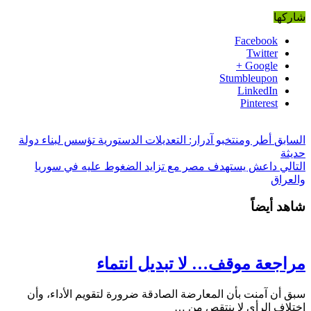
شاركها
Facebook
Twitter
Google +
Stumbleupon
LinkedIn
Pinterest
السابق
أطر ومنتخبو آدرار: التعديلات الدستورية تؤسس لبناء دولة
حديثة
التالي
داعش يستهدف مصر مع تزايد الضغوط عليه في سوريا
والعراق
شاهد أيضاً
مراجعة موقف… لا تبديل انتماء
سبق أن آمنت بأن المعارضة الصادقة ضرورة لتقويم الأداء، وأن
اختلاف الرأي لا ينتقص من …