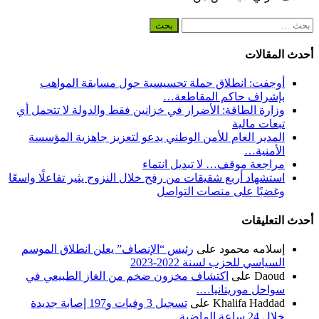
البحث
عن:
أحدث المقالات
أوجفت: انطلاق حملة تحسيسية حول مسابقة المواهب
بإشراف حاكم المقاطعة…
وزارة الطاقة: الأضرار في خزانين فقط والدولة لا تتحمل أي
تبعات مالية
المدير العام للأمن الوطني يدعو لتعزيز جاهزية المؤسسة
الأمنية…
مراجعة موقف… لا تبديل انتماء
استشهاد أربع شقيقات من رفح خلال النزوح يثير تفاعلًا واسعًا
وغضبًا على منصات التواصل
أحدث التعليقات
إسلامه محمود
على
رئيس “الإنصاف” يعلن انطلاق الموسم
السياسي للحزب لسنة 2022-2023
Daoud
على
اكتشاف مخزون ضخم من الغاز الطبيعي في
سواحل موريتانيا….
Khalifa Haddad
على
تسجيل 3 وفيات و197 إصابة جديدة
خلال 24 ساعة الماضية