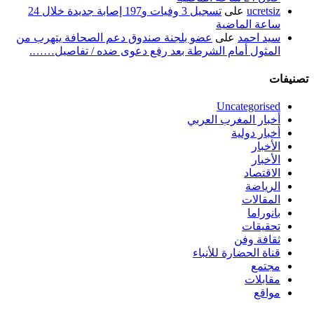
ucretsiz
على
تسجيل 3 وفيات و197 إصابة جديدة خلال 24
ساعة الماضية
سيد احمد
على
عضو بلجنة صندوق دعم الصحافة يتهرب من
المثول أمام الشرطة بعد رفع دعوى ضده / تفاصيل…….
تصنيفات
Uncategorised
أخبار المغرب العربي
أخبار دولية
الأخبار
الأخبار
الاقتصاد
الرياضة
المقالات
بانوراما
تحقيقات
ثقافة وفن
قناة الحضارة للأنباء
مجتمع
مقابلات
مواقع