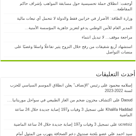
أوجفت: انطلاق حملة تحسيسية حول مسابقة المواهب بإشراف حاكم
المقاطعة…
وزارة الطاقة: الأضرار في خزانين فقط والدولة لا تتحمل أي تبعات مالية
المدير العام للأمن الوطني يدعو لتعزيز جاهزية المؤسسة الأمنية…
مراجعة موقف… لا تبديل انتماء
استشهاد أربع شقيقات من رفح خلال النزوح يثير تفاعلًا واسعًا وغضبًا على
منصات التواصل
أحدث التعليقات
إسلامه محمود
على
رئيس “الإنصاف” يعلن انطلاق الموسم السياسي للحزب
لسنة 2022-2023
Daoud
على
اكتشاف مخزون ضخم من الغاز الطبيعي في سواحل موريتانيا….
Khalifa Haddad
على
تسجيل 3 وفيات و197 إصابة جديدة خلال 24 ساعة
الماضية
ucretsiz
على
تسجيل 3 وفيات و197 إصابة جديدة خلال 24 ساعة الماضية
سيد احمد
على
عضو بلجنة صندوق دعم الصحافة يتهرب من المثول أمام