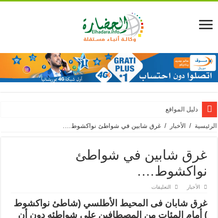
دليل المواقع
الرئيسية
/
الأخبار
/
غرق شابين في شواطئ نواكشوط….
غرق شابين في شواطئ
نواكشوط….
على
الأخبار
التعليقات
غرق
شابين
غرق شابان فى المحيط الأطلسي (شاطئ نواكشوط
في
شواطئ
) أمام المئات من المصطافين على شواطئه دون أن
نواكشوط….