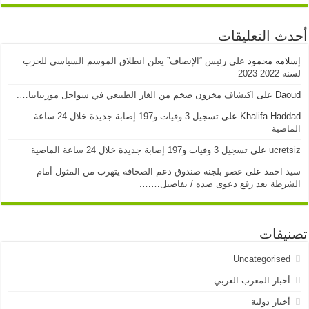
أحدث التعليقات
إسلامه محمود
على
رئيس “الإنصاف” يعلن انطلاق الموسم السياسي للحزب
لسنة 2022-2023
Daoud
على
اكتشاف مخزون ضخم من الغاز الطبيعي في سواحل موريتانيا….
Khalifa Haddad
على
تسجيل 3 وفيات و197 إصابة جديدة خلال 24 ساعة
الماضية
ucretsiz
على
تسجيل 3 وفيات و197 إصابة جديدة خلال 24 ساعة الماضية
سيد احمد
على
عضو بلجنة صندوق دعم الصحافة يتهرب من المثول أمام
الشرطة بعد رفع دعوى ضده / تفاصيل…….
تصنيفات
Uncategorised
أخبار المغرب العربي
أخبار دولية