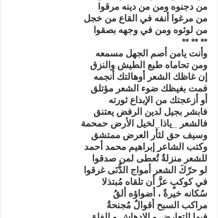
من دجنوه ومن من دينه مرقوا
من مرغوا أنفه في القاع من خجل
من لوثوه ومن في وجهه بصقوا
** ** **
وأنت يامن أصم الجهل مسمعه
ومن تحاماه طبع الطيش والنزق
إن غاظك الشعر أوهالتك أنجمه
فمت بغيظك ضوء الشعر مؤتلق
أو أزعجتك من الإبداع ثورته
فابشر بجيل لدين الرفض يعتنق
فالشعر _ياذا_لخيل الأرض حمحمة
وسيف حق لثأر العرض ممتشق
وكتب الشاعر إبراهيم محمد أحمد
للشعر منزلةٌ تُعطى لمن صدقوا
لو حرّكَ الشعر أمواج الدُّنَى غرقوا
في كوكبٍ عزَّ أن تلقاه مُبتذلا
سُكانه خيرةٌ ، أضواؤه ألقُ
مراكب السبح أقوالٌ مُجنحةٌ
فيها التعارض و الإدهاش و الفلق