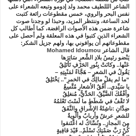
(نص
الشاعر الللطيف محمد ولد إدومو وتبعه الشعراء على
المعلقة
)
نفس البحر والروي، خمس مقطوعات رائعة كتبت
مغلقة
لحد الساعة، وننتظر المزيد، وحبذا لو وجدنا صوت
شاعرة ضمن هذه الأصوات الرافضة، كما أطالب كل
الشعراء الذين كتبوا في هذه المعلقة ولم أحصل على
مقطوعاتهم أن يوافوني بها، ولهم جزيل الشكر:
قال الشاعر
Mohamed Idoumou
يَنْضو رئيسُ بلادِ الشِّعرِ سَاتِرَها
عَنْها.. وكانَتْ بِنُورِ الحَرْفِ تَأتَلِقُ
يَقُولُ في الشعرِ – هَجَّاءً لمَنْبِتِهِ –
“ما لم يقلْ مالِكٌ في الخمرِ”.. يَخْتَلِقُ
يا سَيِّدي.. أُفُقُ الأشعارِ مُتَّسِعٌ
وأفْقُكَ الضَّيِّقُ، الحَدِّيُّ، مُنغلِقُ
لا تَقْفُ في شَطَطٍ ما لَسْتَ تَعْلمُهُ
ضِدَّانِ :ناشِئَةُ الإشْراقِ والنَّفَقُ
للشعرِ عرشٌ وأربابٌ وألْوِيةٌ
مِنَ المجازِ.. ونُسَّاكٌ له اعْتَنقوا
كُنْ رَبَّ صَمْتِكَ تَسْلَمْ.. قَيْدَ قافِيةٍ