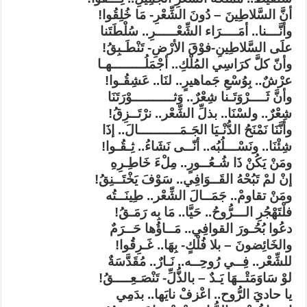
أنَّ السَّلاطِينَ – دُونَ الشِّعْرِ- مَا خُلِقُوا!
وأنَّـــنا.. أمَــــرَاء الشِّعْـــــرِ.. سُلْطَتَنا
علَى السَّلاطِينِ-فوْقَ الأرْضِ- تَنْطَـبِقُ!
وأنّ كلَّ كرَاسِي المُلْكِ.. أجْمَلُــــــــهـا
عرْشٌ.. بِوُسْعِ جَماهيرٍ.. لنَا.. عَشِقُـوا!
وأنَّ ثَــــرْوَتَـنا شِعْرٌ.. وَثــــــــــوْرَتَنَا
شِعْرٌ.. ولسْنَا.. بذلِّ الشِّعْر.. نرْتَــزِقُ!
وأنَّنَا نَمْنَحُ الدُّنْـيَا الجَـمَــــــــــالَ.. إذَا
شِئْنَا.. ونَسْـــلُبُه.. أنّــى نَشَاءُ.. ثِـقُـوا!
ومَنْ يَكُنْ ذَا شُـعُــورٍ.. مِلْءَ خَاطِـرِهِ
إنْ لمْ تَبُحْهُ القَــوَافِي.. سَوْفَ يَخْتَــنِقُ!
ومَنْ تقاومْ.. جَمَــالَ الشِّعْر.. طِينَــتُه
فلْتَهْجُرِ الـــرُّوحُ.. حَيَّا.. مَا بِه رَمَـقُ!
دعُوا بُحُـورَ القوافِي.. مَــاؤُها حَــرَمٌ
والخَائِضونَ – بلا فُلْكٍ- بِهَا.. غَـرِقُوا!
للشِّعْر.. فِــي رُوحِــه.. نَـارٌ.. مُقَدَّسَةٌ
لوْ سَاوَمَتْــهَا يَـدٌ – بالذُّلِّ- تَنْصَـعِــــقُ!
يا حاديَ الرُّوح.. اعْزفْ نايَها.. بدَمِي