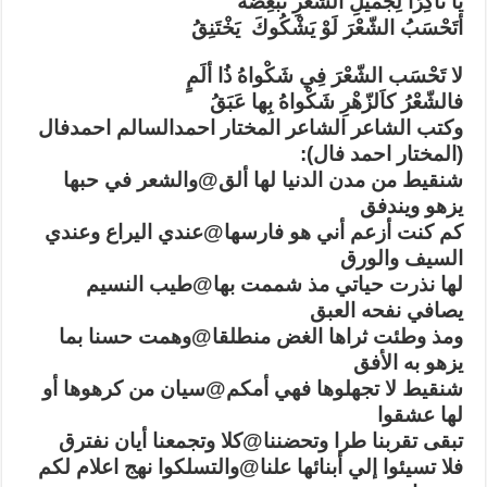
يَا نَاكِرًا لِجَميلِ الشّعْرِ تُبْغِضُهُ
أتَحْسَبُ الشّعْرَ لَوْ يَشْكُوكَ يَخْتَنِقُ
لا تَحْسَب الشّعْرَ فِي شَكْواهُ ذُا ألَمٍ
فالشّعْرُ كاَلزّهْرِ شَكْواهُ بِها عَبَقُ
وكتب الشاعر ‏الشاعر المختار احمدالسالم احمدفال‏
(‏المختار احمد فال‏):
شنقيط من مدن الدنيا لها ألق@والشعر في حبها
يزهو ويندفق
كم كنت أزعم أني هو فارسها@عندي اليراع وعندي
السيف والورق
لها نذرت حياتي مذ شممت بها@طيب النسيم
يصافي نفحه العبق
ومذ وطئت ثراها الغض منطلقا@وهمت حسنا بما
يزهو به الأفق
شنقيط لا تجهلوها فهي أمكم@سيان من كرهوها أو
لها عشقوا
تبقى تقربنا طرا وتحضننا@كلا وتجمعنا أيان نفترق
فلا تسيئوا إلي أبنائها علنا@والتسلكوا نهج اعلام لكم