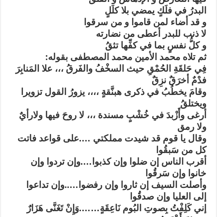
البدرُ في فلَكٍ يمضي بلا كلَلٍ
و قد أضاء لمن قاموا و من سرقوا
لا ذنب للبدر أعطى من نضارته
و كلُّ نفسٍ بما في كفِّها تثقُ
ثم تلاه ‏محمد الأمين محمد المصطفى بقوله:
فِي حَلقَةِ الحُمْقِ حيث السخْفُ والفَرقُ ،،، علا المَنابِرَ
فدْمٌ أخرَقٌ نزِقٌ
وقامَ يخطُبُ في ذكرى هبنَّقةٍ ،،،، يزورُ القول تزويرا
ويختلقُ
أرغى وأَزْبدَ في خُشْبٍ مسندة ،،، لا روحَ فيها ولارأيٌ
ولا رمق
وقال يا قوم قد شيدت مملكتي ….على قواعد فاتت
كل من سَبقُوا
أقرب الناس إن ضلوا وإن كذبوا….وإن تردوا وإن
خانوا وإن سَرقُوا
وأصلت السيف إن ثاروا وإن رفضوا…..وإن تداعوا
إلى العليا وإن صدقُوا
إني كَلِفْتُ بِصوتِ البُوم نَاعِقَةٍ…….وَإِنْ تَغَنَّى هَزَارٌ