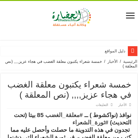
دليل المواقع
الرئيسية
/
الأخبار
/
خمسة شعراء يكتبون معلقة الغضب في هجاء عزيز,,,, (نص
المعلقة )
خمسة شعراء يكتبون معلقة الغضب
في هجاء عزيز,,,, (نص المعلقة )
على
الأخبار
التعليقات
خمسة
شعراء
نوافذ (نواكشوط ) ــ
#معلقة_الغضب
85 بيتا (تحت
يكتبون
معلقة
التحديث)
#ثورة_الشعراء
الغضب
في
تجدون في هذه التدوينة ما حصلت وأحصل عليه مما
هجاء
كتب من معلقة الغضب، في ثورة الشعراء التي دشنها
عزيز,,,,