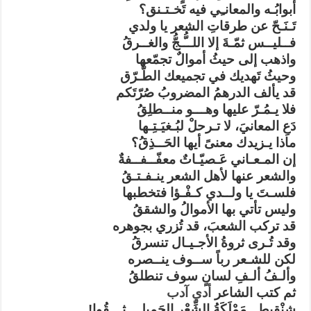
أبوابُـه والمعانـِي فيه تَخـتـنق؟
تَـنَـحّ عن طرقاتِ الشعر يا ولدي
فــليــس ثمّـةَ إلا اللــُّـجُّ والغــرقُ
واذهب إلى حيثُ أموالٌ تجمّعها
وحيثُ تَهديك في تجميعك الطُّـرّق
قد يألف الدرهمُ المضروبُ صُرّتَكم
فلا يـمُـرّ عليها وهـــو منــطلِقُ
دَعِ المعانيَ، لا تـرحلْ لبُـغيَـتِـها
ماذا يـزيدك معنىً أيها الحَــذِقُ؟
إن المـعـاني عَـصيّـاتٌ معفّــفــفةٌ
والشعر عنها لأهل الشعر ينـفـتـقُ
فلسـتَ يا ولــدي كـفْـؤا فتخطبها
وليس تأتي بها الأموالُ والشققُ
قد تركب الشعبَ، قد تُزري بجوهره
وقد تُـرى ثروةُ الأجـيـال تنسرقُ
لكن للشـعر رباً ســوف ينــصره
وألـفُ ألـفِ لسانٍ سوف تنطلقُ
ثم كتب الشاعر
أدي آدب
شنْقيط.. مَمْلَكَةُ الشِّعْرِ الجَمِيلِ.. ثِـــقُوا!