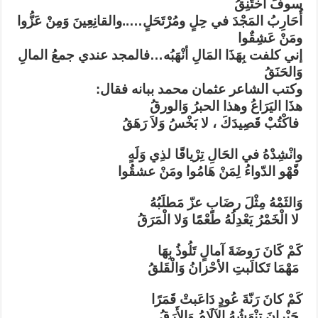
سوفَ أَخْتَنِقُ
أُحَارِبُ المَجْدَ في حِلٍ ومُرْتَحَلٍ…..والقانِعِينَ وَمِنْ عَزُّوا
ومَنْ عَشِقٌوا
إني كلفت بِهَذَا المَالِ أنْهَبُه…فالمجد عندي جمعُ المالِ
وَالحَنَقُ
وكتب الشاعر عثمان محمد ببانه فقال:
هذَا اليَرَاعُ وهذا الحبرُ وَالورقُ
فاكْتُبْ قَصِيدَكَ ، لا بَخْسُ وَلاَ رَهَقُ
وانْشِدْهُ في الحَالِ تِرْياقًا لذِي وَلَهٍ
فًهْو الدّواءُ لِمَنْ هَامُوا ومَنْ عشقُوا
وَالثَمْهُ مِثْلَ رضَابِ عزّ مَطلَبُهُ
لا الْخَمْرُ يَعْدِلُهُ طَعْمًا وَلا الْمَرَقُ
كَمْ كَانَ رَوضَةَ آمالٍ تَلُوذُ بِهَا
مَهْمَا تَكالَبتِ الأحْزانُ وَالْقَلقُ
كَمْ كانَ رَنّةَ عُودٍ دَاعَبتْ قَمَرًا
حَيْرانَ تنْهَشُهُ الآلَامُ وَالأَرَقُ