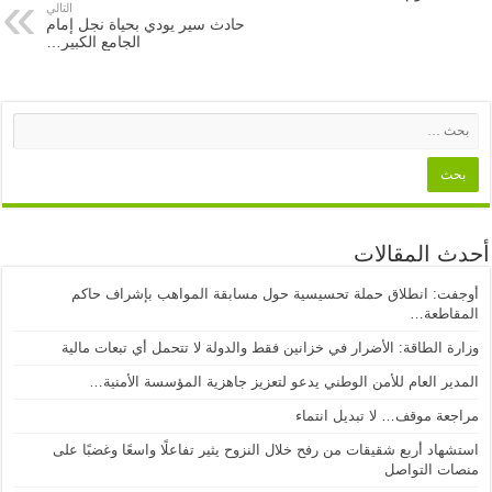
التالي
حادث سير يودي بحياة نجل إمام
الجامع الكبير…
أحدث المقالات
أوجفت: انطلاق حملة تحسيسية حول مسابقة المواهب بإشراف حاكم
المقاطعة…
وزارة الطاقة: الأضرار في خزانين فقط والدولة لا تتحمل أي تبعات مالية
المدير العام للأمن الوطني يدعو لتعزيز جاهزية المؤسسة الأمنية…
مراجعة موقف… لا تبديل انتماء
استشهاد أربع شقيقات من رفح خلال النزوح يثير تفاعلًا واسعًا وغضبًا على
منصات التواصل