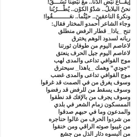
إيقــاعُ نبْض الدُّنا.. معْ نبْضِنا نَسَـــقُ!
نحنُ البلابلُ.. شدْوُ الكوْن.. يُطْـــرُبُنا
ونكرهُ الناعقينَ.. حيْثُما.. نعَـــــــــقُوا!
وجاء الشاعر أحمدو المختار فقال:
تنح _ياذا_ قطار الرفض منطلق
ربانه لسدود الوهم يخترق
لاعاصم اليوم من طوفان ثورتنا
لاعاصم اليوم جيل الحرف ينعتق
موج القوافي تداعى والمدى لهب
“جودي” وهمك _ياهذا_ سيحترق
موج القوافي تداعى والمدى غضب
وسوف يغرق من في الصمت قد غرقوا
وسوف يسقط من للرفض قد رفضوا
وسوف يجرف من بالإفك قد نطقوا
الممسكون زمام الشعر في بلدي
والمدعون وما في حبهم صدقوا
من شردوا الحرف من غالوا حناجره
من غيبوا صوته الراقي ومن خنقوا
من ألبسوه دثار الذل من جشع