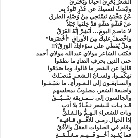
الشِّعرُ يُحْرِقُ أحيانا ويَحْترقُ
وابْحثْ لنفسِكَ عن عُذْرٍ تَلوذُ بِه ِ
عَنْ مَخْبَئٍ تَسْتَحِي مِنْ وَصْلِهِ الطرق
عنْ قَشَّةٍ هشَّةٍ قدْ خِلتَها جَبَلاً
لا عاصمَ اليومَ… أبْشِرْ إنَّهُ الغَرَقُ
واخْصفْ عليكَ مِنَ الأوراقِ “أخْضَرَها”
وهلْ يُغَطِّي على سوْءاتِكَ الوَرَقُ؟!!
فكتب الشاعر مولاي عبدالله مولاي أحمد
حتى الذين بحرفِ الضادِ ما نطقوا
قالوا عن الشعر ما قالوا، وما صَدَقوا
تهكّمـوا، ولسـانُ الـشعـرِ مُنصـَلتٌ
والسـابقـون إلى الـعـوراءِ.. ما سَبَـقـوا
واضيعة الشعر، مصلوبٌ بمجلسهم
والجالسون إلى تــمـزيقه سُــبُــقُ
قـد بـات للـشعر نـقّـادٌ بلا أدبٍ
وبات للشعراءِ الـهـمُّ والـقـلقُ
إذا الخيال رمـى للأفْــقِ قـافيـة ً
وقام في الصلوات العقلُ والأفُقُ
فما يُفـيد أخُــو فَــهـمٍ مـغـلّـقــةٍ