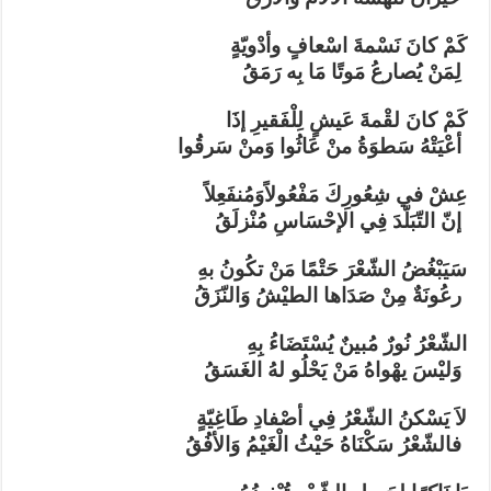
كَمْ كانَ نَسْمةَ اسْعافٍ وأدْويّةٍ
لِمَنْ يُصارعُ مَوتًا مَا بِه رَمَقُ
كَمْ كانَ لقْمةَ عَيشٍ لِلْفَقيرِ إذَا
أعْيَتْهُ سَطوَةُ منْ عَاثُوا وَمنْ سَرقُوا
عِشْ في شِعُورِكَ مَفْعُولاًوَمُنفَعِلاً
إنّ التّبَلّدَ فِي الإحْسَاسِ مُنْزلَقُ
سَيَبْغُضُ الشّعْرَ حَتْمًا مَنْ تكُونُ بهِ
رعُونَةٌ مِنْ صَدَاها الطيْشُ وَالنّزَقُ
الشّعْرُ نُورٌ مُبينٌ يُسْتَضَاءُ بِهِ
وَليْسَ يهْواهُ مَنْ يَحْلُو لهُ الغَسَقُ
لاَ يَسْكنُ الشّعْرُ فِي أصْفادِ طَاغِيّةٍ
فالشّعْرُ سَكْنَاهُ حَيْثُ الْغَيْمُ وَالأفُقُ