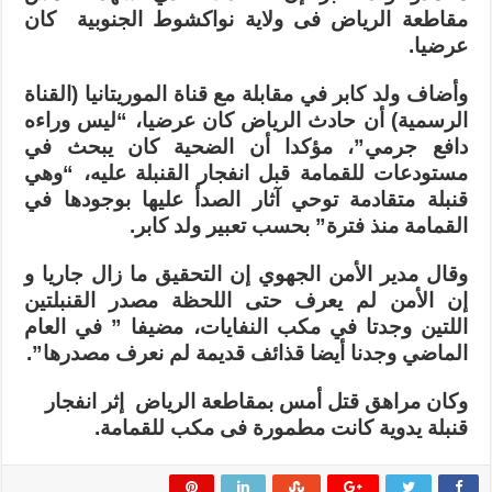
“الرياض”
مقاطعة الرياض فى ولاية نواكشوط الجنوبية كان
كان
عرضيا.
عرضيا…
مغلقة
وأضاف ولد كابر في مقابلة مع قناة الموريتانيا (القناة
الرسمية) أن حادث الرياض كان عرضيا، “ليس وراءه
دافع جرمي”، مؤكدا أن الضحية كان يبحث في
مستودعات للقمامة قبل انفجار القنبلة عليه، “وهي
قنبلة متقادمة توحي آثار الصدأ عليها بوجودها في
القمامة منذ فترة” بحسب تعبير ولد كابر.
وقال مدير الأمن الجهوي إن التحقيق ما زال جاريا و
إن الأمن لم يعرف حتى اللحظة مصدر القنبلتين
اللتين وجدتا في مكب النفايات، مضيفا ” في العام
الماضي وجدنا أيضا قذائف قديمة لم نعرف مصدرها”.
وكان مراهق قتل أمس بمقاطعة الرياض إثر انفجار
قنبلة يدوية كانت مطمورة فى مكب للقمامة.