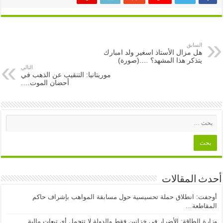
السابق
هل مزال الأستاذ اسغير ولد امبارك
يتذكر هذا المشهد؟ ….(صورة)
التالي
موريتانيا: التنقيب عن الذهب في
أحضان الموت….
أحدث المقالات
أوجفت: انطلاق حملة تحسيسية حول مسابقة المواهب بإشراف حاكم
المقاطعة…
وزارة الطاقة: الأضرار في خزانين فقط والدولة لا تتحمل أي تبعات مالية