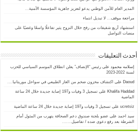
المدير العام للأمن الوطني يدعو لتعزيز جاهزية المؤسسة الأمنية…
مراجعة موقف… لا تبديل انتماء
استشهاد أربع شقيقات من رفح خلال النزوح يثير تفاعلًا واسعًا وغضبًا على
منصات التواصل
أحدث التعليقات
إسلامه محمود
على
رئيس “الإنصاف” يعلن انطلاق الموسم السياسي للحزب
لسنة 2022-2023
Daoud
على
اكتشاف مخزون ضخم من الغاز الطبيعي في سواحل موريتانيا….
Khalifa Haddad
على
تسجيل 3 وفيات و197 إصابة جديدة خلال 24 ساعة
الماضية
ucretsiz
على
تسجيل 3 وفيات و197 إصابة جديدة خلال 24 ساعة الماضية
سيد احمد
على
عضو بلجنة صندوق دعم الصحافة يتهرب من المثول أمام
الشرطة بعد رفع دعوى ضده / تفاصيل…….