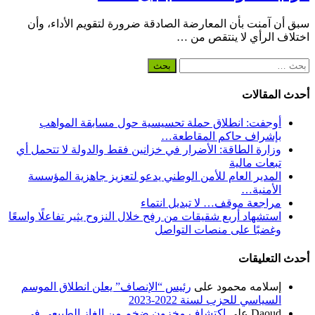
سبق أن آمنت بأن المعارضة الصادقة ضرورة لتقويم الأداء، وأن
اختلاف الرأي لا ينتقص من …
البحث
عن:
أحدث المقالات
أوجفت: انطلاق حملة تحسيسية حول مسابقة المواهب
بإشراف حاكم المقاطعة…
وزارة الطاقة: الأضرار في خزانين فقط والدولة لا تتحمل أي
تبعات مالية
المدير العام للأمن الوطني يدعو لتعزيز جاهزية المؤسسة
الأمنية…
مراجعة موقف… لا تبديل انتماء
استشهاد أربع شقيقات من رفح خلال النزوح يثير تفاعلًا واسعًا
وغضبًا على منصات التواصل
أحدث التعليقات
إسلامه محمود
على
رئيس “الإنصاف” يعلن انطلاق الموسم
السياسي للحزب لسنة 2022-2023
Daoud
على
اكتشاف مخزون ضخم من الغاز الطبيعي في