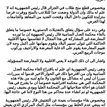
وبخصوص قطع منح طلاب في الجزائر قال رئيس الجمهورية انه لا
علم له بذلك وان الدولة وضعت حدا للتلاعب بالمنح ووفرت فرصا
متزايدة للتكوين داخل البلاد وفتحت العديد من المعاهد والجامعات
لهذا الغرض.
وفي رده على سؤال يتعلق بالتعديلات الدستورية خصوصا ما يتعلق
بالغاء محكمة العدل السامية قال رئيس الجمهوية ان ما تورده
المعارضة غير المشاركة في هذا المجال لا تتقاسمها معها الاغلبية
الحاكمة التي تتولى تسيير البلاد وتقوم بمهامها على اكمل وجه لان
تقييم المعارضة يقوم على الدعاية المغرضة والاراجيف وركوب
موجات الربيع العربي.
واشار الى ان ذلك التوجه لا يعني الاغلبية ولا المعارضة المسؤولة.
ونفى رئيس الجمهورية اي علم له باقتراح الغاء محكمة العدل
السامية وان من اقترحوا ذلك في الحوار الاخير قدموا له مبررات،
مبرزا ان ليس له مشاكل مع القانون ولا مانع لديه من بقاء هذه
المحكمة التي هي محكمة افتراضية خصوصا ان ما يقترح في هذا
الشان هو احالة صلاحياتها الى المحكمة العليا وبودي يضيف رئيس
الجمهورية لو تم انشاء عدة محاكم من هذا النوع لاننا في حاجة اليها.
وبخصوص بقاء مؤسسات بعيدة عن التفتيش قال رئيس الجمهورية
انه ينبغي عدم الخلط بين مؤسسات مثل البنك المركزي الذي يعيش