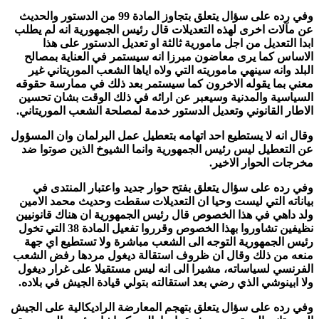
وفي رده على سؤال يتعلق بتجاوز المادة 99 من الدستور والحديث
عن مآلات اخرى لهذه التعديلات قال رئيس الجمهورية انه لم يطلب
ابدا التعديل من اجل مامورية ثالثة او تعديل الدستور على هذا
الاساس كما يرى معاضون مبرزا انه سيستمر في العناية بمصالح
البلد وانه سينهي ماموريته التي ولاه اياها الشعب الموريتاني غير
معني بما يقوله الاخرون كما سيستمر بعد ذلك في ممارسة حقوقه
السياسية والمدنية وسيعبر عن ارائه في ذلك الوقت بشان تحسين
الاطار القانوني وتعديل الدستور خدمة لمصلحة الشعب الموريتاني.
وقال انه لا يستطيع احد اتهامه بتعطيل عمل البرلمان وان المسؤول
عن التعطيل ليس رئيس الجمهورية وانما الشيوخ الذين صوتوا ضد
مخرجات الحوار الاخير.
وفي رده على سؤال يتعلق بفتح حوار جديد واعتبار المنتدى في
بياناته التي ليست وحيا ان التعديلات سقطت وحديث محمد الامين
ولد داهي في هذا الخصوص قال رئيس الجمهورية ان هناك قانونيين
نظيفين تشاوروا بهذا الخصوص وقرروا تفعيل المادة 38 التي تخول
رئيس الجمهورية التوجه الى الشعب مباشرة ولا تستطيع اي جهة
منعه من ذلك وقال ان ظروف استقالة ديغول مردها رفض الشعب
الفرنسي لسياساته، مشيرا الى انه ليس مستقيلا على غرار ديغول
ولا ابينوشي الذي رضي بعد استقالته بتولي قيادة الجيش في بلاده.
وفي رده على سؤال يتعلق بتهجم المعارضة الراديكالية على الجيش