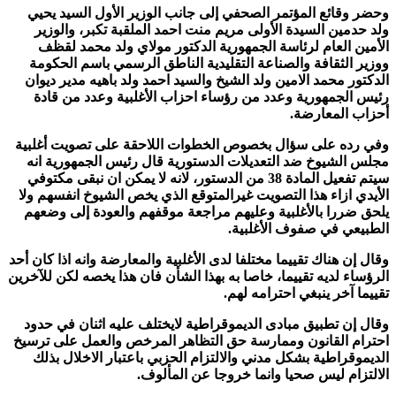
وحضر وقائع المؤتمر الصحفي إلى جانب الوزير الأول السيد يحيي
ولد حدمين السيدة الأولى مريم منت احمد الملقبة تكبر، والوزير
الأمين العام لرئاسة الجمهورية الدكتور مولاي ولد محمد لقظف
ووزير الثقافة والصناعة التقليدية الناطق الرسمي باسم الحكومة
الدكتور محمد الامين ولد الشيخ والسيد احمد ولد باهيه مدير ديوان
رئيس الجمهورية وعدد من رؤساء احزاب الأغلبية وعدد من قادة
أحزاب المعارضة.
وفي رده على سؤال بخصوص الخطوات اللاحقة على تصويت أغلبية
مجلس الشيوخ ضد التعديلات الدستورية قال رئيس الجمهورية انه
سيتم تفعيل المادة 38 من الدستور، لانه لا يمكن ان نبقى مكتوفي
الأيدي ازاء هذا التصويت غيرالمتوقع الذي يخص الشيوخ انفسهم ولا
يلحق ضررا بالأغلبية وعليهم مراجعة موقفهم والعودة إلى وضعهم
الطبيعي في صفوف الأغلبية.
وقال إن هناك تقييما مختلفا لدى الأغلبية والمعارضة وانه اذا كان أحد
الرؤساء لديه تقييما، خاصا به بهذا الشأن فان هذا يخصه لكن للآخرين
تقييما آخر ينبغي احترامه لهم.
وقال إن تطبيق مبادى الديموقراطية لايختلف عليه اثنان في حدود
احترام القانون وممارسة حق التظاهر المرخص والعمل على ترسيخ
الديموقراطية بشكل مدني والالتزام الحزبي باعتبار الاخلال بذلك
الالتزام ليس صحيا وانما خروجا عن المألوف.