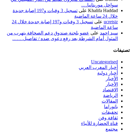
سواحل موريتانيا….
Khalifa Haddad
على
تسجيل 3 وفيات و197 إصابة جديدة
خلال 24 ساعة الماضية
ucretsiz
على
تسجيل 3 وفيات و197 إصابة جديدة خلال 24
ساعة الماضية
سيد احمد
على
عضو بلجنة صندوق دعم الصحافة يتهرب من
المثول أمام الشرطة بعد رفع دعوى ضده / تفاصيل…….
تصنيفات
Uncategorised
أخبار المغرب العربي
أخبار دولية
الأخبار
الأخبار
الاقتصاد
الرياضة
المقالات
بانوراما
تحقيقات
ثقافة وفن
قناة الحضارة للأنباء
مجتمع