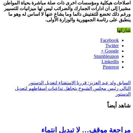
اصلاحات هيكلية ومؤسسات اخرى ذات صلة مباشرة بحياة المواطن
مشيرا إلى ان ادارات الجمارك والضرائب ليس لها ميزانيات للتسيير
ورغم ذلك تخضع للتفتيش دائما وما يشاع عنها لا اساس له وهو ما
ينطبق على رئاسة الجمهورية والوزارة الأولى.
شاركها
Facebook
Twitter
Google +
Stumbleupon
LinkedIn
Pinterest
السابق
ولد عبد العزيز: قررنا الاستفتاء لتعديل الدستور
التالي
رئيس مجلس الشيوخ يتجاهل تداعيات إسقاطهم لتعديل
الدستور
شاهد أيضاً
مراجعة موقف… لا تبديل انتماء