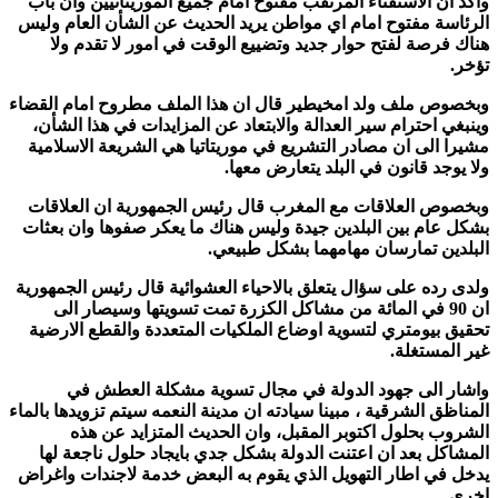
واكد ان الاستفتاء المرتقب مفتوح امام جميع الموريتانيين وان باب
الرئاسة مفتوح امام اي مواطن يريد الحديث عن الشأن العام وليس
هناك فرصة لفتح حوار جديد وتضييع الوقت في امور لا تقدم ولا
تؤخر.
وبخصوص ملف ولد امخيطير قال ان هذا الملف مطروح امام القضاء
وينبغي احترام سير العدالة والابتعاد عن المزايدات في هذا الشأن،
مشيرا الى ان مصادر التشريع في موريتاتيا هي الشريعة الاسلامية
ولا يوجد قانون في البلد يتعارض معها.
وبخصوص العلاقات مع المغرب قال رئيس الجمهورية ان العلاقات
بشكل عام بين البلدين جيدة وليس هناك ما يعكر صفوها وان بعثات
البلدين تمارسان مهامهما بشكل طبيعي.
ولدى رده على سؤال يتعلق بالاحياء العشوائية قال رئيس الجمهورية
ان 90 في المائة من مشاكل الكزرة تمت تسويتها وسيصار الى
تحقيق بيومتري لتسوية اوضاع الملكيات المتعددة والقطع الارضية
غير المستغلة.
واشار الى جهود الدولة في مجال تسوية مشكلة العطش في
المناظق الشرقية ، مبينا سيادته ان مدينة النعمه سيتم تزويدها بالماء
الشروب بحلول اكتوبر المقبل، وان الحديث المتزايد عن هذه
المشاكل بعد ان اعتنت الدولة بشكل جدي بايجاد حلول ناجعة لها
يدخل في اطار التهويل الذي يقوم به البعض خدمة لاجندات واغراض
اخرى.