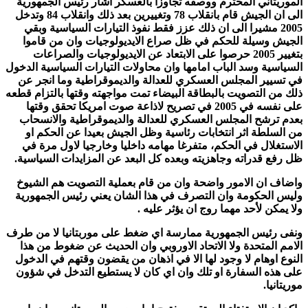
الموريتاني المحترم ووصفه تجاوزا بالعسكر اشار رئيس الجمهورية
الى ان الجيش قام بانقلاب 78 وتغييرين بعد ذلك وانقلاب 84 وتدخل
2005 مشيرا الى ان ذلك عزز فقط نفوذ التيارات السياسية وبقي
الجيش وسيلة للحكم في ظل صراع الايديولوجيات وان من قاموا
بتغيير 2005 حرصوا على الابتعاد عن الايديولوجيات والصراعات
السياسية وسد الباب امامها وان محاولات التيارات السياسية الدخول
في تسيير المجلس العسكري للعدالة والديموقراطية وما انجر عن
ذلك من التصويت بالبطاقة البيضاء تمت مواجهته وقتها بالتزام قطعه
على نفسه في 2005 في تصريح لاذاعة صوت امريكا تحقق وقتها
بعدم ترشح المجلس العسكري للعدالة والديموقراطية والانسحاب
من السلطة اثر انتخابات رئاسية وظل الجيش بعيدا عن الحكم او
الاستغلال في الحكم، متفرغا مهامه داخليا وخارجيا لاول مرة في
ظل رفع قدراته وجاهزيته وبعده كل البعد عن المزايدات السياسية.
واضاف ان الامور واضحة وان من قام بعملية التصويت هم الشيوخ
وليس الحكومة وان التصرف في هذا الشان يعني رئيس الجمهورية
ولا يمكن لأحد مهما روج ان يؤثر عليه .
ونفى رئيس الجمهورية ممارسة اي ضغط على موربتانيا لا من طرف
الامم المتحدة ولا الاتحاد الاوروبي وان الحديث عن ضغوط من هذا
النوع اوهام لا وجود لها الا في اذهان من يقضون وقتهم في الدخول
على هذه السفارة او تلك وان اي كان لا يستطيع التدخل في شؤون
موريتانيا.