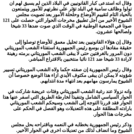
وقال انه استدعى كبار القانونيين في البلاد الذين لم يسبق لهم ان
تولوا وظائف سامية في البلد تؤثر على نظرتهم للأمور ويتمتعون
بالحياد التام لتقييم الأوضاع وحلحلة الأمور بعد تصويت مجلس
الشيوخ الأخير من أجل تطبيق مخرجات الحوار التي حصلت على 121
صوتا في الجمعية الوطنية في الوقت الذي صوت ضدها 33 شيخا
ولصالحها عشرون.
وقال إن هؤلاء القانونيين بعد تحليل معمق للأوضاع توصلوا إلى
حقيقة مفادها ان بوسع رئيس الجمهورية استفتاء الشعب الموريتاني
دون المرور بالغرفتين حتى لا يبقى الشعب الموريتاني برمته رهينة
لارادة 33 شيخا ضد 121 نائبا منتخبين بالاقتراع المباشر.
وقال رئيس الجمهورية إن صفته حكما ولاه الشعب الموريتاني تسيير
شؤونه لا يمكن ان يبقى مكتوف الأيدي ازاء هذا الوضع خصوصا أن
الشيوخ يمارسون مهامهم بعد انتهاء مدة انتدابهم.
وانه نزولا عند رغبة الشعب الموريتاني وفئات عريضة شاركت في
الحوار السياسي الشامل وتنفيذا لخارطة الطريق التي اسفر عنها هذا
الحوار فقد قررنا التوجه إلى الشعب وسيحكم الشعب الموريتاني
بارادته المطلقة على هذه التعديلات وهو الفصل في الحكم على
مخرجات هذا الحوار.
وذكر رئيس الجمهورية بخطابه في النعمه وباقتراحه بحل مجلس
الشيوخ وما انضاف لذلك من تعديلات اخرى في الحوار الأخير.