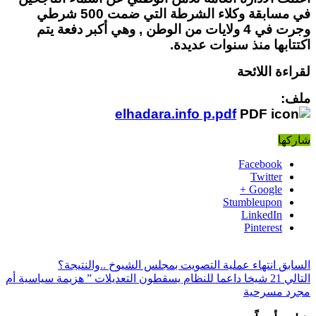
في مسابقة وكلاء الشرطة
التي ضمت 500 شرطي
وجرت في 4 ولايات من الوطن , وهي أكبر دفعة يتم
اكتتابها منذ سنوات عديدة.
لقراءة اللائحة
ملف:
elhadara.info p.pdf
شاركها
Facebook
Twitter
Google +
Stumbleupon
LinkedIn
Pinterest
السابق
انتهاء عملية التصويت بمجلس الشيوخ ..والنتيجة؟
التالي
21 شيخا داعما للنظام يسقطون التعديلات ” هزيمة سياسية أم
مجرد مسرحية