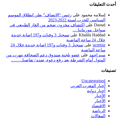
أحدث التعليقات
إسلامه محمود
على
رئيس “الإنصاف” يعلن انطلاق الموسم
السياسي للحزب لسنة 2022-2023
Daoud
على
اكتشاف مخزون ضخم من الغاز الطبيعي في
سواحل موريتانيا….
Khalifa Haddad
على
تسجيل 3 وفيات و197 إصابة جديدة
خلال 24 ساعة الماضية
ucretsiz
على
تسجيل 3 وفيات و197 إصابة جديدة خلال 24
ساعة الماضية
سيد احمد
على
عضو بلجنة صندوق دعم الصحافة يتهرب من
المثول أمام الشرطة بعد رفع دعوى ضده / تفاصيل…….
تصنيفات
Uncategorised
أخبار المغرب العربي
أخبار دولية
الأخبار
الأخبار
الاقتصاد
الرياضة
المقالات