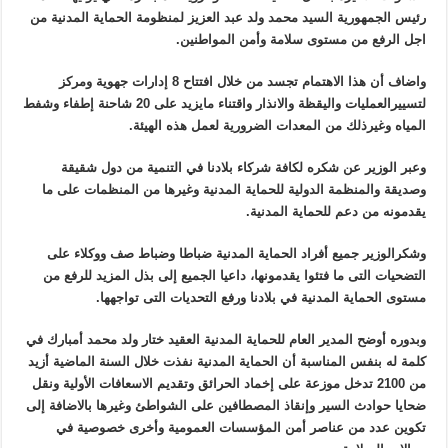
رئيس الجمهورية السيد محمد ولد عبد العزيز لمنظومة الحماية المدنية من
اجل الرفع من مستوى سلامة وأمن المواطنين.
واضاف أن هذا الاهتمام تجسد من خلال افتتاح 8 إدارات جهوية ومركز
لتسييرالعمليات واليقظة والانذار واقتناء مايزيد على 20 شاحنة إطفاء وشفط
المياه وغيرذلك من المعدات الضرورية لعمل هذه الهيئة.
وعبر الوزير عن شكره لكافة شركاء بلادنا في التنمية من دول شقيقة
وصديقة والمنظمة الدولية للحماية المدنية وغيرها من المنظمات على ما
يقدمونه من دعم للحماية المدنية.
وشكرالوزير جميع أفراد الحماية المدنية ضباطا وضباط صف ووكلاء على
التضحيات التى ما فتئوا يقدمونها، داعيا الجميع إلى بذل المزيد للرفع من
مستوى الحماية المدنية في بلادنا ورفع التحديات التى تواجهها.
وبدوره أوضح المدير العام للحماية المدنية العقيد ختار ولد محمد أمبارك في
كلمة له بنفس المناسبة أن الحماية المدنية نفذت خلال السنة الماضية أزيد
من 2100 تدخل موزعة على إخماد الحرائق وتقديم الاسعافات الأولية ونقل
ضحايا حوادث السير وإنقاذ المصطافين على الشواطئ وغيرها بالاضافة إلى
تكوين عدد من عناصر أمن المؤسسات العمومية وأخرى خصوصية في