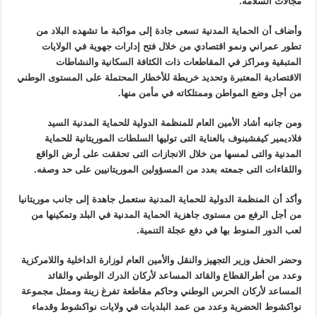
مجالات السلامة.
وأضاف أن الحماية المدنية تسعى جادة إلى مواكبة ما تشهده البلاد من
تطور عمراني ونمو اقتصادي من خلال فتح إدارات جهوية في الولايات
المتبقية ومراكز في المقاطعات ذات الكثافة السكانية والنشاطات
الاقتصادية المعتبرة وتحديد خريطة للأخطار المحتملة على المستوى الوطني
من أجل وضع المواطن وممتلكاته في مأمن منها.
ومن جانبه أشاد الأمين العام للمنظمة الدولية للحماية المدنية السيد
فلاديمير كيفشينوف بالعناية التى توليها السلطات الموريتانية للحماية
المدنية والتى لمسها من خلال الانجازات التى تحققت على أرض الواقع
واللقاءات التى جمعته بعدد من المسؤولين الموريتانيين على حد وصفه.
وأكد أن المنظمة الدولية للحماية المدنية ستعمل جاهدة إلى جانب موريتانيا
من أجل الرفع من مستوى جاهزية الحماية المدنية في البلد وتمكينها من
لعب الدور المنوط بها في دفع عجلة التنمية.
وحضر الحفل وزير التجهيز والنقل والأمين العام لوزارة الداخلية واللامركزية
وعدد من أطرالقطاع والقائد المساعد لأركان الدرك الوطني والقائد
المساعد لأركان الحرس الوطني وحاكم مقاطعة تفرغ زينة وممثل مجموعة
نواكشوط الحضرية وعدد من عمد البلديات في ولايات نواكشوط وقدماء