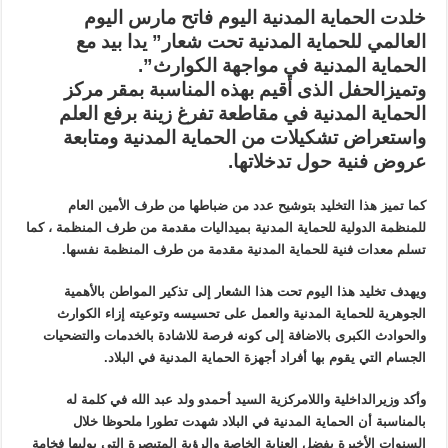
واللامركزية
خلدت الحماية المدنية اليوم فاتح مارس اليوم
يشرف
على
العالمي للحماية المدنية تحت شعار” يدا بيد مع
تخليد
اليوم
الحماية المدنية في مواجهة الكوارث”.
العالمي
وتميزالحفل الذى أقيم بهذه المناسبة بمقر مركز
للحماية
المدنية…
الحماية المدنية في مقاطعة تفرغ زينة برفع العلم
مغلقة
واستعراض تشكيلات من الحماية المدنية ومتابعة
عروض فنية حول تدخلاتها.
كما تميز هذا التخليد بتوشيح عدد من ضباطها من طرف الأمين العام
للمنظمة الدولية للحماية المدنية بميداليات مقدمة من طرف المنظمة ، كما
تسلم معدات فنية للحماية المدنية مقدمة من طرف المنظمة نفسها.
ويهدف تخليد هذا اليوم تحت هذا الشعار إلى تذكير المواطن بالأهمية
الجوهرية للحماية المدنية والعمل على تحسيسه وتوعيته إزاء الكوارث
والحوادث الكبرى بالاضافة إلى كونه فرصة للاشادة بالخدمات والتضحيات
الجسام التي يقوم بها أفراد أجهزة الحماية المدنية في البلاد.
وأكد وزيرالداخلية واللامركزية السيد أحمدو ولد عبد الله في كلمة له
بالمناسبة أن الحماية المدنية في البلاد شهدت تطورا ملحوظا خلال
السنوات الأخيرة بفضل العناية الخاصة والرؤية المتبصرة التي يوليها فخامة