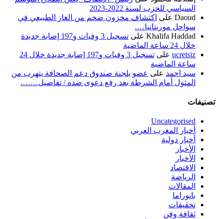
السياسي للحزب لسنة 2022-2023
Daoud
على
اكتشاف مخزون ضخم من الغاز الطبيعي في
سواحل موريتانيا….
Khalifa Haddad
على
تسجيل 3 وفيات و197 إصابة جديدة
خلال 24 ساعة الماضية
ucretsiz
على
تسجيل 3 وفيات و197 إصابة جديدة خلال 24
ساعة الماضية
سيد احمد
على
عضو بلجنة صندوق دعم الصحافة يتهرب من
المثول أمام الشرطة بعد رفع دعوى ضده / تفاصيل…….
تصنيفات
Uncategorised
أخبار المغرب العربي
أخبار دولية
الأخبار
الأخبار
الاقتصاد
الرياضة
المقالات
بانوراما
تحقيقات
ثقافة وفن