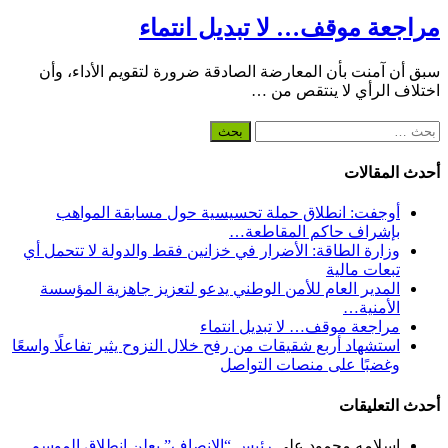
مراجعة موقف… لا تبديل انتماء
سبق أن آمنت بأن المعارضة الصادقة ضرورة لتقويم الأداء، وأن
اختلاف الرأي لا ينتقص من …
البحث
عن:
أحدث المقالات
أوجفت: انطلاق حملة تحسيسية حول مسابقة المواهب
بإشراف حاكم المقاطعة…
وزارة الطاقة: الأضرار في خزانين فقط والدولة لا تتحمل أي
تبعات مالية
المدير العام للأمن الوطني يدعو لتعزيز جاهزية المؤسسة
الأمنية…
مراجعة موقف… لا تبديل انتماء
استشهاد أربع شقيقات من رفح خلال النزوح يثير تفاعلًا واسعًا
وغضبًا على منصات التواصل
أحدث التعليقات
إسلامه محمود
على
رئيس “الإنصاف” يعلن انطلاق الموسم