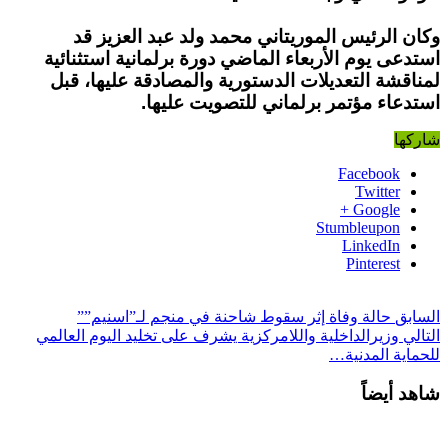
وكان الرئيس الموريتاني محمد ولد عبد العزيز قد
استدعى يوم الأربعاء الماضي دورة برلمانية استثنائية
لمناقشة التعديلات الدستورية والمصادقة عليها، قبل
استدعاء مؤتمر برلماني للتصويت عليها.
شاركها
Facebook
Twitter
Google +
Stumbleupon
LinkedIn
Pinterest
السابق
حالة وفاة إثر سقوط شاحنة في منجم لـ”اسنيم””
التالي
وزيرالداخلية واللامركزية يشرف على تخليد اليوم العالمي
للحماية المدنية…
شاهد أيضاً