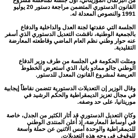
من البرلمان الموريتاني، أول جلسة لمناقشة مشروع
القانون الدستوري المتضمن مراجعة دستور
20 يوليو
1991 والنصوص المعدلة له.
الجلسة التي عقدتها لجنة العدل والداخلية والدفاع
بالجمعية الوطنية، ناقشت التعديل الدستوري الذي أسفر
عنه حوار وطني نظم العام الماضي وقاطعته المعارضة
التقليدية.
ومثلت الحكومة في الجلسة من طرف وزير الدفاع
الوطني جالو ممادو باتيا، الذي استعرض الخطوط
العريضة لمشروع القانون المعدل للدستور.
وقال الوزير إن التعديلات الدستورية تتضمن نقاطاً إيجابية
في مجال تعزيز الديمقراطية والحكم الرشيد في
موريتانيا، على حد وصفه.
وكان التعديل الدستوري قد أثار الكثير من الجدل، خاصة
في أوساط المعارضة، إذ أعلن المنتدى الوطني
للديمقراطية والوحدة أمس الاثنين عن حملة واسعة
للوقوف في وجه هذه التعديلات.