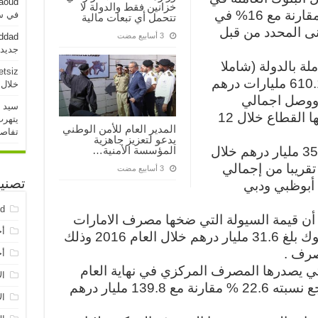
aoud
خزانين فقط والدولة لا
الدولة إلى 19% خلال عام 2016 مقارنة مع 16% في
في سو
تتحمل أي تبعات مالية
لأدنى المحدد من قبل
addad
جديدة خلال 
ة بالدولة (شاملا
etsiz
القبولات المصرفية) 2 تريليون و 610.1 مليارات درهم
خلال 24 ساعة الماض
اية الشهر الأول من عام 2017 ووصل اجمالي
سيد 
الاصول المالية الجديدة التي اضافها القطاع خلال 12
يتهرب
المدير العام للأمن الوطني
تفاص
يدعو لتعزيز جاهزية
ووصل صافي أرباح 21 بنكا نحو 35.2 مليار درهم خلال
المؤسسة الأمنية…
2016 تشكل ما نسبته 58% تقريبا من إجمالي
تصني
أبوظبي ودبي
ed
ات أن قيمة السيولة التي ضخها مصرف الامارات
أخ
المركزي في السوق من خلال البنوك بلغ 31.6 مليار درهم خلال العام 2016 وذلك
صرف .
أخ
تي يصدرها المصرف المركزي في نهاية العام
ال
2016 الى 108.2 مليار درهم بتراجع نسبته 22.6 % مقارنة مع 139.8 مليار درهم
ال