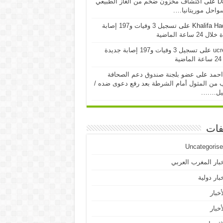
D
على
اكتشاف مخزون ضخم من الغاز الطبيعي
احل موريتانيا….
Khalifa H
على
تسجيل 3 وفيات و197 إصابة
24 ساعة الماضية
ucr
على
تسجيل 3 وفيات و197 إصابة جديدة
ية
احمد
على
عضو بلجنة صندوق دعم الصحافة
 من المثول أمام الشرطة بعد رفع دعوى ضده /
يل…….
فات
Uncategoris
بار المغرب العربي
بار دولية
أخبار
أخبار