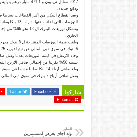
ودائع جديدة.
ويعد القطاع البنكي من اكثر القطاعات نشاطا ف
التوزيعات التي اعلنت عنها ادارات 13 بنكا وطنيا نحو 16.75 مليار درهم تترواح بين 20 الى 100% .
الجاري .
5 بنوك في سوق دبي المالي عن نيتها توزيع 5.75 مليار درهم تقريبا على المساهمين.
نسبته 58% تقريبا من إجمالي صافي الأرباح المحققة في سوقي أبوظبي ودبي الماليين .
وصل صافي أرباح 7 بنوك في سوق دبي المالي 14 مليار درهم .
Twitter
Facebook
شاركها
Pinterest
السابق
ولد اجاي يعرض لمستثمرين