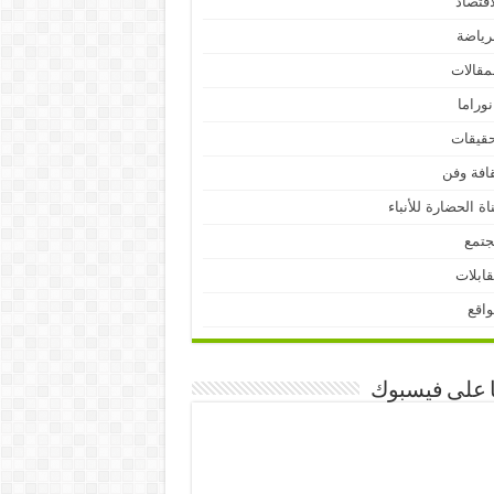
اقتصاد
رياضة
مقالات
نوراما
قيقات
افة وفن
اة الحضارة للأنباء
جتمع
ابلات
اقع
ا على فيسبوك