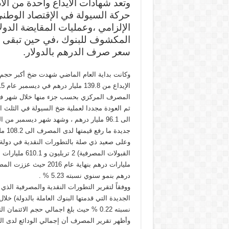
وتعد شهادات الايداع واحدة من ال
حركة السيولة في الإقتصاد الوطني 
الإلزامي ،وعمليات المقايضة الدو
المكشوف للبنوك ،في حين تبقى أدا
سعر صرف الدرهم بالدولار.
ثم العودة مجددا لعملية ضخ السيولة في الثلث ا
جديدة ما رفع قيمتها لدى المصرف الى 108.2 مليار درهم.
وعلى صعيد ذي صلة بالتطورات النقدية في دولة ا
درهم بنمو سنوي نسبته 5.23 % .
ووفقاً لتقرير التطورات النقدية والمصرفية ال
نسبته 0.22 % حيث بلغ اجمالي حجم الائتمان التراكمي تريليون و 577.5 مليار درهم .