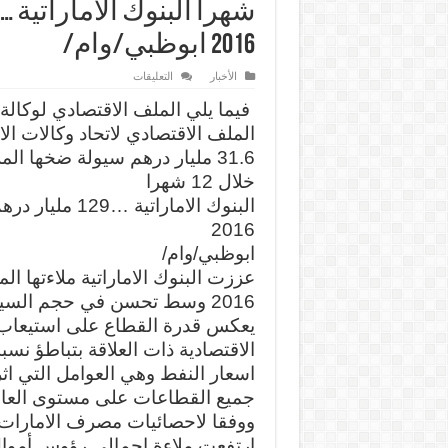
2016 ابوظبي/وام/
على
الأخبار
التعليقات
31.6
مليار
فيما يلي الملف الاقتصادي لوكالة 
درهم
سيولة
الملف الاقتصادي لاتحاد وكالات الانب
ضخها
المركزي
31.6 مليار درهم سيولة ضخها 
في
خلال 12 شهرا
السوق
خلال
البنوك الاماراتية
12
شهرا
2016
البنوك
الاماراتية
ابوظبي/وام/
…
129
عززت البنوك الاماراتية ملاءتها الم
مليار
درهم
2016 وسط تحسن في حجم السيو
أصول
جديدة
يعكس قدرة القطاع على استيعاب
خلال
2016
الاقتصادية ذات العلاقة بتباطؤ نسب
ابوظبي/
وام/
اسعار النفط وهي العوامل التي اث
مغلقة
جميع القطاعات على مستوى العال
ووفقا لاحصائيات مصرف الامارات
ارتفعت ملاءة إجمالي رؤوس أموال