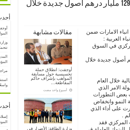
شهرا البنوك الاماراتية …129 مليار درهم أصول جديدة خلال
أحدث
أوجف
انباء الامارات ضمن
مقالات مشابهة
المو
اء العربية :
وزارة
المركزي في السوق
تتحمل
المدي
 …129 مليار درهم أصول جديدة خلال
المؤ
أوجفت: انطلاق حملة
مراجع
تحسيسية حول مسابقة
المواهب بإشراف حاكم
الية خلال العام
استشه
المقاطعة…
واسعً
لة الامر الذي
‏أسبوع واحد مضت
 بعض التطورات
ة النمو وانخفاض
أحدث
رت على أداء الذي
م .
إسلا
 المركزي فقد
الموسم
وزارة الطاقة: الأضرار في
 البنوك العاملة في