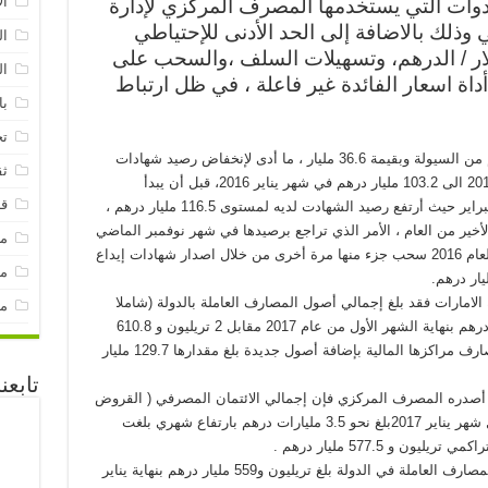
ال
ادوات التي يستخدمها المصرف المركزي لإدارة
وذلك بالاضافة إلى الحد الأدنى للإحتياطي
ال
لار / الدرهم، وتسهيلات السلف ،والسحب على
ال
ة اسعار الفائدة غير فاعلة ، في ظل ارتباط
با
تح
وكانت بداية العام الماضي شهدت ضخ أكبر حجم من السيولة وبقيمة 36.6 مليار ، ما أدى لإنخفاض رصيد شهادات
ثق
الإيداع من 139.8 مليار درهم في ديسمبر عام 2015 الى 103.2 مليار درهم في شهر يناير 2016، قبل أن يبدأ
قن
المصرف المركزي بحسب جزء منها خلال شهر فبراير حيث أرتفع رصيد الشهادت لديه لمستوى 116.5 مليار درهم ،
لأخير من العام ، الأمر الذي تراجع برصيدها في شهر نوفمبر الماضي
م
الى 96.1 مليار درهم ، وشهد شهر ديسمبر من العام 2016 سحب جزء منها مرة أخرى من خلال اصدار شهادات إيداع
مق
لامارات فقد بلغ إجمالي أصول المصارف العاملة بالدولة (شاملا
مو
القبولات المصرفية) 2 تريليون و 610.1 مليارات درهم بنهاية الشهر الأول من عام 2017 مقابل 2 تريليون و 610.8
مليارات درهم بنهاية عام 2016 حيث عززت المصارف مراكزها المالية بإضافة أصول جديدة بلغ مقدارها 129.7 مليار
تابعن
ذي أصدره المصرف المركزي فإن إجمالي الائتمان المصرفي ( القروض
الجديدة التي قدمتها البنوك العاملة بالدولة) خلال شهر يناير 2017بلغ نحو 3.5 مليارات درهم بارتفاع شهري بلغت
وأظهر تقرير المصرف أن إجمالي الودائع لدى المصارف العاملة في الدولة بلغ تريليون و559 مليار درهم بنهاية يناير