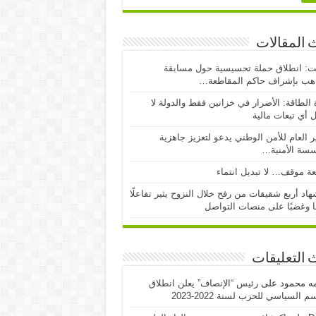
 المقالات
ت: انطلاق حملة تحسيسية حول مسابقة
اهب بإشراف حاكم المقاطعة…
 الطاقة: الأضرار في خزانين فقط والدولة لا
 أي تبعات مالية
ر العام للأمن الوطني يدعو لتعزيز جاهزية
سسة الأمنية…
ة موقف… لا تبديل انتماء
اد أربع شقيقات من رفح خلال النزوح يثير تفاعلًا
ا وغضبًا على منصات التواصل
 التعليقات
مه محمود
على
رئيس “الإنصاف” يعلن انطلاق
 السياسي للحزب لسنة 2022-2023