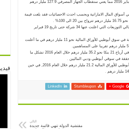
2017 مقابل تريليون و 471.1 مليار درهم بنهاية يناير 2016 مما يعني ستقطاب الجهاز المصرفي 127.9 مليار درهم
ي أسواق المال الاماراتية وبحسب احدث الاحصائيات فقد بلغت قيمة
وتشكل توزيعات البنوك ال 13 نحو 65% من إجمالي التوزيعات التي اعلنت عنها 34 شركة حتى تاريخ 19 فبراير
وبلغت قيمة التوزيعات المقترحة ل 8 بنوك مدرجة في سوق أبوظبي للأوراق المالية نحو 11 مليار درهم في ما أعلنت
وجاء الارتفاع في قيمة التوزيعات بعدما وصل صافي أرباح 21 بنكا نحو 35.2 مليار درهم خلال العام 2016 تشكل ما
وبلغ صافي أرباح 14 بنكا وطنيا مدرجا في سوق أبوظبي للأوراق المالية 21.2 مليار درهم خلال العام 2016, في حين
فيديو
LinkedIn
Stumbleupon
Google +
التالي
مفتشية الدولة تنهي قائمة جديدة