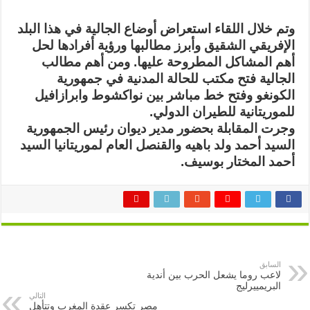
مغلقة
وتم خلال اللقاء استعراض أوضاع الجالية في هذا البلد
الإفريقي الشقيق وأبرز مطالبها ورؤية أفرادها لحل
أهم المشاكل المطروحة عليها. ومن أهم مطالب
الجالية فتح مكتب للحالة المدنية في جمهورية
الكونغو وفتح خط مباشر بين نواكشوط وابرازافيل
للموريتانية للطيران الدولي.
وجرت المقابلة بحضور مدير ديوان رئيس الجمهورية
السيد أحمد ولد باهيه والقنصل العام لموريتانيا السيد
أحمد المختار بوسيف.
السابق
لاعب روما يشعل الحرب بين أندية
البريمييرليج
التالي
مصر تكسر عقدة المغرب وتتأهل