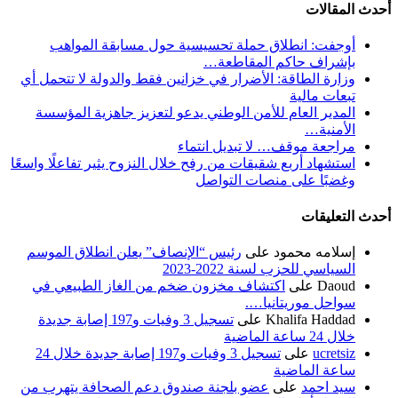
أحدث المقالات
أوجفت: انطلاق حملة تحسيسية حول مسابقة المواهب
بإشراف حاكم المقاطعة…
وزارة الطاقة: الأضرار في خزانين فقط والدولة لا تتحمل أي
تبعات مالية
المدير العام للأمن الوطني يدعو لتعزيز جاهزية المؤسسة
الأمنية…
مراجعة موقف… لا تبديل انتماء
استشهاد أربع شقيقات من رفح خلال النزوح يثير تفاعلًا واسعًا
وغضبًا على منصات التواصل
أحدث التعليقات
إسلامه محمود
على
رئيس “الإنصاف” يعلن انطلاق الموسم
السياسي للحزب لسنة 2022-2023
Daoud
على
اكتشاف مخزون ضخم من الغاز الطبيعي في
سواحل موريتانيا….
Khalifa Haddad
على
تسجيل 3 وفيات و197 إصابة جديدة
خلال 24 ساعة الماضية
ucretsiz
على
تسجيل 3 وفيات و197 إصابة جديدة خلال 24
ساعة الماضية
سيد احمد
على
عضو بلجنة صندوق دعم الصحافة يتهرب من