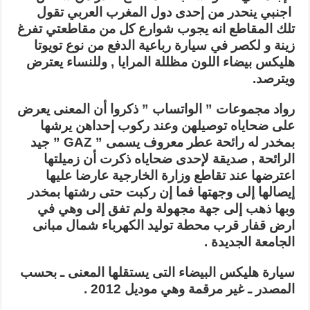
خطير..
اجنبي ينحدر من إحدى دول المغرب العربي تقول
(تفاصيل)
تلك المقاطع انه يجوب شوارع كل من مقاطعتي تفرغ
مغلقة
زينة و
لكصر في سيارة رباعية الدفع من نوع تويوتا
هليكس بيضاء اللون مظللة المرايا , وللنساء يعترض
ويترصد.
رواد مجموعات ” الواتساب ” ذكروا أن المعنى يعرض
على ضحاياه توصيلهن وعند ركوب إحداهن يرشها
بمخدر له رائحة عطر معروف يسمى ”
GAZ
” جيد
الرائحة , صديقة لإحدى ضحاياه ذكرت أن زميلتها
اعترضها عند تقاطع وزارة الخارجية عارضا عليها
إيصالها إلى وجهتها فما إن ركبت حتى رشتها بمخدر
وبها ذهب إلى جهة مجهولة ولم تفق إلى وهي في
ارض قفار قرب محطة توليد الكهرباء شمال مبانى
الجامعة الجديدة .
سيارة هليكس البيضاء التى يستقلها المعنى ـ بحسب
المصدر ـ غير مرقمة وهي موديل 2012 .