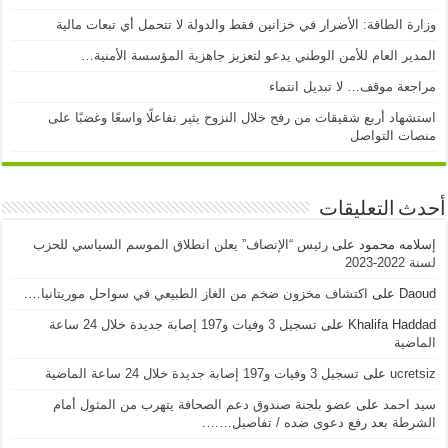
وزارة الطاقة: الأضرار في خزانين فقط والدولة لا تتحمل أي تبعات مالية
المدير العام للأمن الوطني يدعو لتعزيز جاهزية المؤسسة الأمنية…
مراجعة موقف… لا تبديل انتماء
استشهاد أربع شقيقات من رفح خلال النزوح يثير تفاعلًا واسعًا وغضبًا على
منصات التواصل
أحدث التعليقات
إسلامه محمود
على
رئيس “الإنصاف” يعلن انطلاق الموسم السياسي للحزب
لسنة 2022-2023
Daoud
على
اكتشاف مخزون ضخم من الغاز الطبيعي في سواحل موريتانيا….
Khalifa Haddad
على
تسجيل 3 وفيات و197 إصابة جديدة خلال 24 ساعة
الماضية
ucretsiz
على
تسجيل 3 وفيات و197 إصابة جديدة خلال 24 ساعة الماضية
سيد احمد
على
عضو بلجنة صندوق دعم الصحافة يتهرب من المثول أمام
الشرطة بعد رفع دعوى ضده / تفاصيل…….