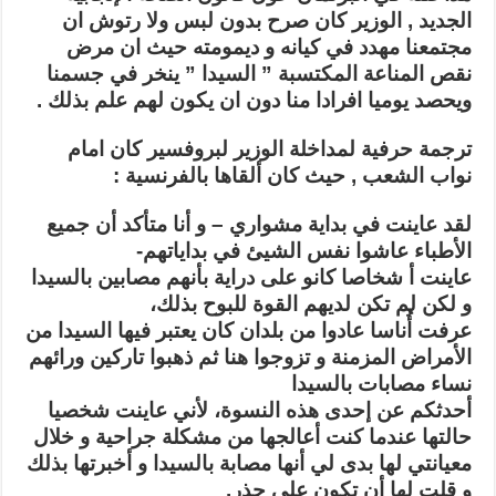
قنبلة
من
الجديد , الوزير كان صرح بدون لبس ولا رتوش ان
العيار
مجتمعنا مهدد في كيانه و ديمومته حيث ان مرض
الثقيل
..
نقص
المناعة المكتسبة ” السيدا ” ينخر في جسمنا
(
فيديــــــو)
ويحصد يوميا افرادا منا دون ان يكون لهم علم بذلك .
مغلقة
ترجمة حرفية لمداخلة الوزير لبروفسير كان امام
نواب الشعب , حيث كان ألقاها بالفرنسية :
لقد عاينت في بداية مشواري – و أنا متأكد أن جميع
الأطباء عاشوا نفس الشيئ في بداياتهم-
عاينت أ شخاصا كانو على دراية بأنهم مصابين بالسيدا
و لكن لم تكن لديهم القوة للبوح بذلك،
عرفت أُناسا عادوا من بلدان كان يعتبر فيها السيدا من
الأمراض المزمنة و تزوجوا هنا ثم ذهبوا تاركين ورائهم
نساء مصابات بالسيدا
أحدثكم عن إحدى هذه النسوة، لأني عاينت شخصيا
حالتها عندما كنت أعالجها من مشكلة جراحية و خلال
معيانتي لها بدى لي أنها مصابة بالسيدا و أخبرتها بذلك
و قلت لها أن تكون على حذر.