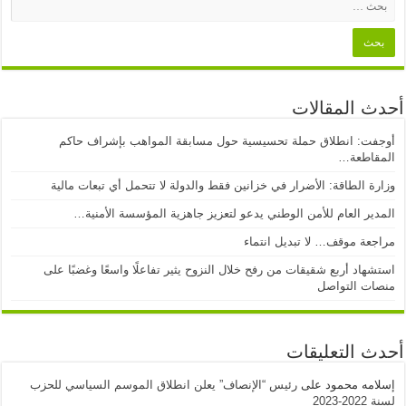
أحدث المقالات
أوجفت: انطلاق حملة تحسيسية حول مسابقة المواهب بإشراف حاكم
المقاطعة…
وزارة الطاقة: الأضرار في خزانين فقط والدولة لا تتحمل أي تبعات مالية
المدير العام للأمن الوطني يدعو لتعزيز جاهزية المؤسسة الأمنية…
مراجعة موقف… لا تبديل انتماء
استشهاد أربع شقيقات من رفح خلال النزوح يثير تفاعلًا واسعًا وغضبًا على
منصات التواصل
أحدث التعليقات
إسلامه محمود
على
رئيس “الإنصاف” يعلن انطلاق الموسم السياسي للحزب
لسنة 2022-2023