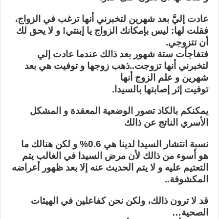
عادت إليَّ بعد شهرين لتخبرني أنها ترغب في الزواج،
فقلت لها: ليس بإمكانك الزواج يا إبنتي! و لا يحق لك
أن تتزوجي.
فتفاجأت ستة شهور بعد ذالك عندما عادت إلي
لتخبرني أنها تزوجت..ذهب زوجها و توفيت هي بعد
شهرين و علم الزوج أنها
توفيت إثر إصابتها بالسيدا.
يمكنكم بالكاد تصور الوضعية المعقدة و المشكل
الأسري الناتج عن ذالك
نسبة انتشار السيدا لدينا هي 0.6% و لكن هنالك ما
هو أسوء من ذالك لأن مرض السيدا في الغالب يتم
التعتيم عليه و لا يتم الحديث عنه إلا بعد ظهور أعراضه
المكشوفة..
قد لا ترون ذالك، ولكن نحن كفاعلين في الهيئات
الصحية…