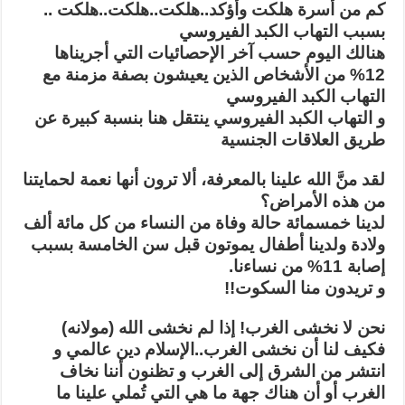
كم من أسرة هلكت وأؤكد..هلكت..هلكت..هلكت ..
بسبب التهاب الكبد الفيروسي
هنالك اليوم حسب آخر الإحصائيات التي أجريناها
12% من الأشخاص الذين يعيشون بصفة مزمنة مع
التهاب الكبد الفيروسي
و التهاب الكبد الفيروسي ينتقل هنا بنسبة كبيرة عن
طريق العلاقات الجنسية
لقد منَّ الله علينا بالمعرفة، ألا ترون أنها نعمة لحمايتنا
من هذه الأمراض؟
لدينا خمسمائة حالة وفاة من النساء من كل مائة ألف
ولادة ولدينا أطفال يموتون قبل سن الخامسة بسبب
إصابة 11% من نساءنا.
و تريدون منا السكوت!!
نحن لا نخشى الغرب! إذا لم نخشى الله (مولانه)
فكيف لنا أن نخشى الغرب..الإسلام دين عالمي و
انتشر من الشرق إلى الغرب و تظنون أننا نخاف
الغرب أو أن هناك جهة ما هي التي تُملي علينا ما