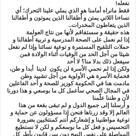
نفعله!
فقط مانراه أمامنا هو الذي يملي علينا التحرك؛ أي
نساءنا اللاتي يمتن و أطفالنا الذين يموتون و أطفالنا
الذين يتعاطون المخدرات..
هذه حقيقة و سستفاقم لأنها من نتاج العولمة
إذا لم نعمل على الصحة المدرسية و تربية أطفالنا و
حملات التلقيح المستمرة و توعية نسائنا وإذا لم نفعل
شيئا من أجل الحد من الوفيات أثناء الولادة فمن
سيفعل ذلك بدلا منا؟ لا أحد
ولكن إذا لم نحمي الأسرة لن يكون لدينا أبدا و طن،
فحماية الأسرة هي الأولوية من أجل تشييد وطن
مادمت هنا في الحكومة كوزير للصحة و أحد الفاعلين
في المجال الصحي سأعمل كل ما بوسعي و هذا دورنا
لأن و طننا علّمنا
و أرسلنا إلى جميع الدول و لم تبقى بقعة من هذا
العالم إلا وقد زرناها فنحن إذا مسؤولون عن حماية و
توعية مواطنينا و إشعاركم أنتم كمنتخَبين بضرورة
التحسيس و فعل كل ما بوسعكم و لكن لا نستطيع
المواصلة على نفس النهج دون سن قانون يأطر كل