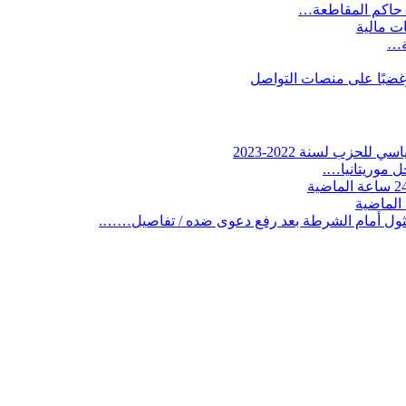
 حاكم المقاطعة…
ات مالية
ية…
وغضبًا على منصات التواصل
لحزب لسنة 2022-2023
 موريتانيا….
ثول أمام الشرطة بعد رفع دعوى ضده / تفاصيل…….