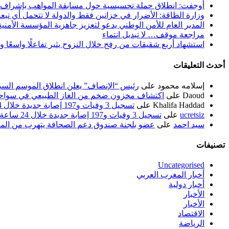
أوجفت: انطلاق حملة تحسيسية حول مسابقة المواهب بإشراف
وزارة الطاقة: الأضرار في خزانين فقط والدولة لا تتحمل أي تبع
المدير العام للأمن الوطني يدعو لتعزيز جاهزية المؤسسة الأمن
مراجعة موقف… لا تبديل انتماء
استشهاد أربع شقيقات من رفح خلال النزوح يثير تفاعلًا واسعًا 
أحدث التعليقات
إسلامه محمود
على
رئيس “الإنصاف” يعلن انطلاق الموسم السياسي ل
Daoud
على
اكتشاف مخزون ضخم من الغاز الطبيعي في سواحل
Khalifa Haddad
على
تسجيل 3 وفيات و197 إصابة جديدة خلال 24 ساعة الماضية
ucretsiz
على
تسجيل 3 وفيات و197 إصابة جديدة خلال 24 ساعة الماضية
سيد احمد
على
عضو بلجنة صندوق دعم الصحافة يتهرب من الم
تصنيفات
Uncategorised
أخبار المغرب العربي
أخبار دولية
الأخبار
الأخبار
الاقتصاد
الرياضة