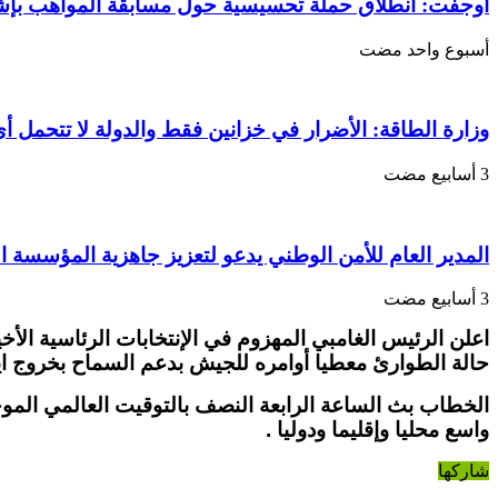
حالة
أوجفت: انطلاق حملة تحسيسية حول مسابقة المواهب بإ
الطوارئ
في
‏أسبوع واحد مضت
غامبيا
…
مغلقة
وزارة الطاقة: الأضرار في خزانين فقط والدولة لا تتحمل أي
المدير العام للأمن الوطني يدعو لتعزيز جاهزية المؤسسة ا
اعلن الرئيس الغامبي المهزوم في الإنتخابات الرئاسية ا
حالة الطوارئ معطيا أوامره للجيش بدعم
السماح بخروج ايا
الخطاب بث الساعة الرابعة النصف بالتوقيت العالمي الموح
واسع محليا وإقليما ودوليا .
شاركها