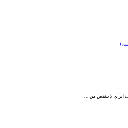
ــو)
ف الرأي لا ينتقص من …