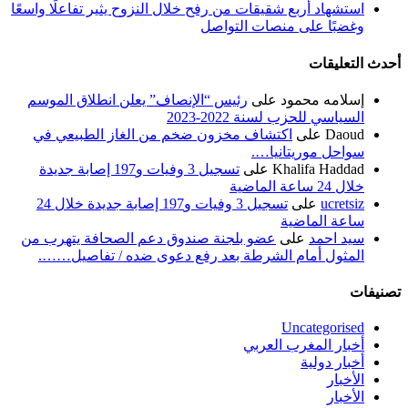
استشهاد أربع شقيقات من رفح خلال النزوح يثير تفاعلًا واسعًا
وغضبًا على منصات التواصل
أحدث التعليقات
إسلامه محمود
على
رئيس “الإنصاف” يعلن انطلاق الموسم
السياسي للحزب لسنة 2022-2023
Daoud
على
اكتشاف مخزون ضخم من الغاز الطبيعي في
سواحل موريتانيا….
Khalifa Haddad
على
تسجيل 3 وفيات و197 إصابة جديدة
خلال 24 ساعة الماضية
ucretsiz
على
تسجيل 3 وفيات و197 إصابة جديدة خلال 24
ساعة الماضية
سيد احمد
على
عضو بلجنة صندوق دعم الصحافة يتهرب من
المثول أمام الشرطة بعد رفع دعوى ضده / تفاصيل…….
تصنيفات
Uncategorised
أخبار المغرب العربي
أخبار دولية
الأخبار
الأخبار