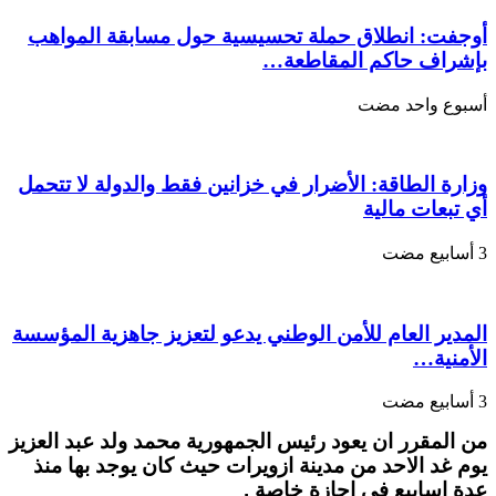
غدا
من
أوجفت: انطلاق حملة تحسيسية حول مسابقة المواهب
ازويرات…
بإشراف حاكم المقاطعة…
مغلقة
‏أسبوع واحد مضت
وزارة الطاقة: الأضرار في خزانين فقط والدولة لا تتحمل
أي تبعات مالية
المدير العام للأمن الوطني يدعو لتعزيز جاهزية المؤسسة
الأمنية…
من المقرر ان يعود رئيس الجمهورية محمد ولد عبد العزيز
يوم غد الاحد من مدينة ازويرات حيث كان يوجد بها منذ
عدة اسابيع في اجازة خاصة .