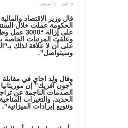
على
الأخبار
التعليقات
وزير
المالية:
أزلنا
قال وزير الاقتصاد والمالية 
3000
عمل
الحكومة عملت خلال السنتي
وظيفي
مكرر
على إزالة “000
خلال
وعلقت المرتبات الخاصة ب
سنتين…
مغلقة
على أن لا علاقة لذلك بـ”ال
وسيتواصل”.
وقال ولد اجاي في مقابلة 
“جون آفريك” إن موريتانيا
الصدمات الناجمة عن تراج
الحديد، والتغيرات المناخية
وتنويع إيرادات الميزانية”.