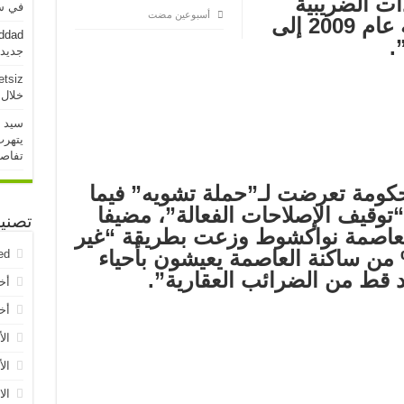
ات الضريبية
في سو
‏أسبوعين مضت
“انتقلت من 42 مليار أوقية عام 2009 إلى
addad
جديدة خلال 
etsiz
خلال 24 ساعة الماض
سيد 
يتهرب
تفاص
حكومة تعرضت لـ”حملة تشويه” فيما
 “توقيف الإصلاحات الفعالة”، مضيفا
تصني
العاصمة نواكشوط وزعت بطريقة “غير
لة، ومبهمة” وأن “70% من ساكنة العاصمة يعيشون بأحياء
ed
د قط من الضرائب العقارية”.
أخ
أخب
الأ
الأ
الا