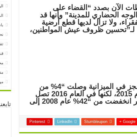
ات الآن بصدد “القضاء على
ال
لوجه الحضاري للمدينة” وأنها قد
ال
راء، ولا تزال لديها قطع أرضية
بان
ا لـ”تحسين ظروف عيش المواطنين،
تح
ثق
قنا
مج
مق
مو
وأكد ولد اجاي أن نسبة العجز في الميزانية وصلت “4% من
الناتج الإجمالي المحلي عام 2015، لكنها في العام 2016 تصل
0%”، مضيفا أن نسبة الفقر انخفضت من “42% عام 2008 إلى
تابع
Pinterest
LinkedIn
Stumbleupon
Google +