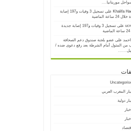
احل موريتانيا….
Khalifa H
على
تسجيل 3 وفيات و197 إصابة
24 ساعة الماضية
ucr
على
تسجيل 3 وفيات و197 إصابة جديدة
ية
احمد
على
عضو بلجنة صندوق دعم الصحافة
 من المثول أمام الشرطة بعد رفع دعوى ضده /
يل…….
فات
Uncategoris
بار المغرب العربي
ار دولية
خبار
خبار
قتصاد