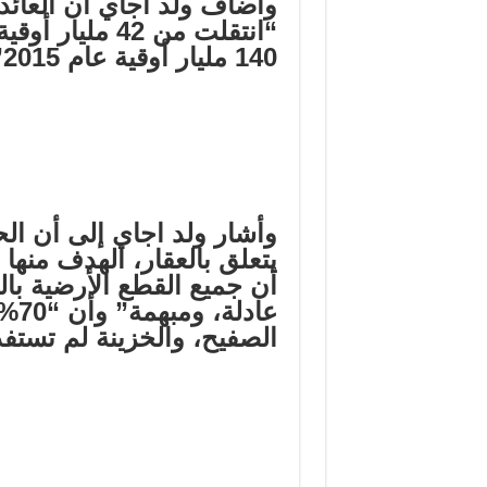
وأضاف ولد اجاي أن العائد
140 مليار أوقية عام 2015”.
وأشار ولد اجاي إلى أن ال
يتعلق بالعقار، الهدف منها
أن جميع القطع الأرضية ب
عاد
الصفيح، والخزينة لم تستف