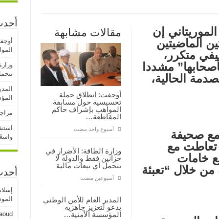
أحدث
الموريتاني إن
مقالات مشابهة
ن الماضيتين
أوجف
المو
3 عمل وظيفي متكرر،
أصحابها” مشددا
وزارة
تتحمل
صدمة الحالية،
المدي
أوجفت: انطلاق حملة
المؤ
تحسيسية حول مسابقة
المواهب بإشراف حاكم
مراجع
المقاطعة…
استشه
‏أسبوع واحد مضت
مع صحيفة
واسعً
 تعاطت مع
وزارة الطاقة: الأضرار في
ع خامات
خزانين فقط والدولة لا
تتحمل أي تبعات مالية
 من خلال “تعبئة
أحدث
‏أسبوعين مضت
إسلا
الموسم
المدير العام للأمن الوطني
يدعو لتعزيز جاهزية
المؤسسة الأمنية…
aoud