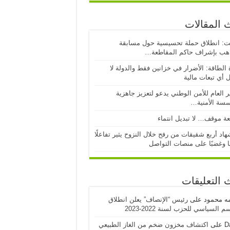
 المقالات
ت: انطلاق حملة تحسيسية حول مسابقة
اهب بإشراف حاكم المقاطعة…
 الطاقة: الأضرار في خزانين فقط والدولة لا
 أي تبعات مالية
ر العام للأمن الوطني يدعو لتعزيز جاهزية
سسة الأمنية…
ة موقف… لا تبديل انتماء
اد أربع شقيقات من رفح خلال النزوح يثير تفاعلًا
ا وغضبًا على منصات التواصل
 التعليقات
مه محمود
على
رئيس “الإنصاف” يعلن انطلاق
 السياسي للحزب لسنة 2022-2023
D
على
اكتشاف مخزون ضخم من الغاز الطبيعي