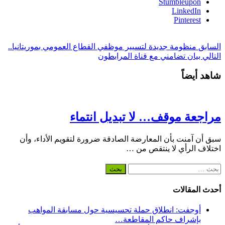
Stumbleupon
LinkedIn
Pinterest
السابق
منظومة جديدة لتسيير موظفي القطاع العمومي بموريتانيا..
التالي
بيان تضامني مع قناة المرابطون
شاهد أيضاً
مراجعة موقف… لا تبديل انتماء
سبق أن آمنت بأن المعارضة الصادقة ضرورة لتقويم الأداء، وأن
اختلاف الرأي لا ينتقص من …
البحث
عن:
أحدث المقالات
أوجفت: انطلاق حملة تحسيسية حول مسابقة المواهب
بإشراف حاكم المقاطعة…