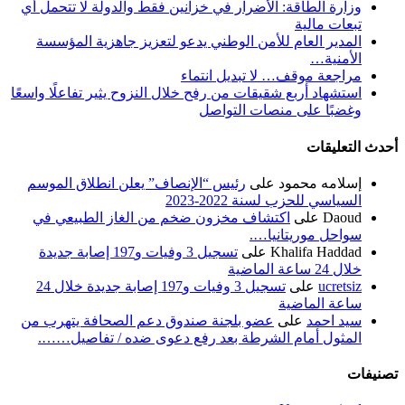
وزارة الطاقة: الأضرار في خزانين فقط والدولة لا تتحمل أي
تبعات مالية
المدير العام للأمن الوطني يدعو لتعزيز جاهزية المؤسسة
الأمنية…
مراجعة موقف… لا تبديل انتماء
استشهاد أربع شقيقات من رفح خلال النزوح يثير تفاعلًا واسعًا
وغضبًا على منصات التواصل
أحدث التعليقات
إسلامه محمود
على
رئيس “الإنصاف” يعلن انطلاق الموسم
السياسي للحزب لسنة 2022-2023
Daoud
على
اكتشاف مخزون ضخم من الغاز الطبيعي في
سواحل موريتانيا….
Khalifa Haddad
على
تسجيل 3 وفيات و197 إصابة جديدة
خلال 24 ساعة الماضية
ucretsiz
على
تسجيل 3 وفيات و197 إصابة جديدة خلال 24
ساعة الماضية
سيد احمد
على
عضو بلجنة صندوق دعم الصحافة يتهرب من
المثول أمام الشرطة بعد رفع دعوى ضده / تفاصيل…….
تصنيفات