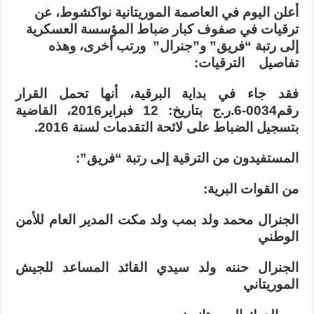
التامة
أعلن اليوم في العاصمة الموريتانية نواكشوط، عن
للترقيات
في
ترقيات في صفوف كبار ضباط المؤسسة العسكرية
كبار
ضباط
إلى رتبة “فريق” و”جنرال” ورتب أخرى، وهذه
المؤسسة
تفاصيل الترقيات:
العسكرية
بموريتانيا….
(وثيقة)
مغلقة
فقد جاء في بداية البرقية، أنها تحمل القرار
رقم0034-6.ر.ج بتاريخ: 12 فبراير2016، القاضية
بتسجيل الضباط على لائحة التقدمات لسنة 2016.
المستفيدون من الترقية إلى رتبة “فريق”:
من القوات البرية:
الجنرال محمد ولد بمب ولد مكت المدير العام للأمن
الوطني
الجنرال حننه ولد سيدي القائد المساعد للجيش
الموريتاني