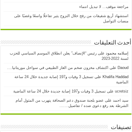
مراجعة موقف… لا تبديل انتماء
استشهاد أربع شقيقات من رفح خلال النزوح يثير تفاعلًا واسعًا وغضبًا على
منصات التواصل
أحدث التعليقات
إسلامه محمود
على
رئيس “الإنصاف” يعلن انطلاق الموسم السياسي للحزب
لسنة 2022-2023
Daoud
على
اكتشاف مخزون ضخم من الغاز الطبيعي في سواحل موريتانيا….
Khalifa Haddad
على
تسجيل 3 وفيات و197 إصابة جديدة خلال 24 ساعة
الماضية
ucretsiz
على
تسجيل 3 وفيات و197 إصابة جديدة خلال 24 ساعة الماضية
سيد احمد
على
عضو بلجنة صندوق دعم الصحافة يتهرب من المثول أمام
الشرطة بعد رفع دعوى ضده / تفاصيل…….
تصنيفات