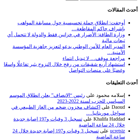
عن:
أحدث المقالات
أوجفت: انطلاق حملة تحسيسية حول مسابقة المواهب
بإشراف حاكم المقاطعة…
وزارة الطاقة: الأضرار في خزانين فقط والدولة لا تتحمل أي
تبعات مالية
المدير العام للأمن الوطني يدعو لتعزيز جاهزية المؤسسة
الأمنية…
مراجعة موقف… لا تبديل انتماء
استشهاد أربع شقيقات من رفح خلال النزوح يثير تفاعلًا واسعًا
وغضبًا على منصات التواصل
أحدث التعليقات
إسلامه محمود
على
رئيس “الإنصاف” يعلن انطلاق الموسم
السياسي للحزب لسنة 2022-2023
Daoud
على
اكتشاف مخزون ضخم من الغاز الطبيعي في
سواحل موريتانيا….
Khalifa Haddad
على
تسجيل 3 وفيات و197 إصابة جديدة
خلال 24 ساعة الماضية
ucretsiz
على
تسجيل 3 وفيات و197 إصابة جديدة خلال 24
ساعة الماضية