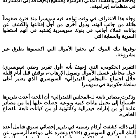
والاختلاس والفساد المالي (الرشوة والتنفيع) بالإضافة إلى المشاركة
في منظمات إجرامية».
وجاء هذا الاعتراف في وقت تواجه فيه سويسرا منذ فترة ضغوطاً
هائلة من جانب الهند، ودول أخرى من أجل إقناعها بالكشف عن
بيانات عملاء أجانب في بنوك سويسرية يُشتبه في أنهم استغلوا
السرية والحماية التي
توفرها تلك البنوك كي يخفوا الأموال التي اكتسبوها بطرق غير
مشروعة.
التقرير الحكومي، الذي وُصِفَ بأنه «أول تقرير وطني (سويسري)
حول مخاطر غسيل الأموال وتمويل الإرهاب»، نوقش قبل أيام قليلة
خلال اجتماع «المجلس الفيدرالي» السويسري الذي يعتبر أعلى
سلطة حكومية في سويسرا.
وذكرت مصادر تابعة لـ»المجلس الفيدرالي» أن اللجنة أعدت تقريرها
«استناداً إلى تحليل بيانات كمية ونوعية حصلت عليها إما من مصادر
عامة أو من إدارات فيدرالية وكانتونية أو من كيانات تابعة للقطاع
الخاص».
إلى ذلك، كشفت أرقام رسمية في تقرير إحصائي سنوي شامل أعده
البنك المركزي السويسري (SNB) ونشره على موقعه الرسمي، عن