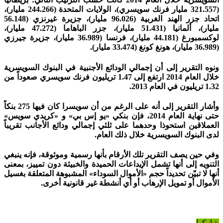
(321.557 مليار فرنك سويسري)، الولايات المتحدة (244.266 مليار)،
اتحاد جزر الهند الغربية (96.026 مليار)، جزيرة غيرنزي (56.148
مليار)، ألمانيا (51.431 مليار)، جزر الباهاما (47.272 مليار)،
لوكسمبورغ (44.181 مليار)، فرنسا (36.989 مليار)، جزيرة جيرزي
(36.989 مليار)، هونغ كونغ (33.474 مليار).
ونوه التقرير إلى أن إجمالي الودائع الأجنبية في البنوك السويسرية
خلال العام 2014 ارتفع إلى 1.47 تريليون فرنك سويسري صعوداً من
1.32 تريليون في العام 2013.
وأشار التقرير إلى أنه على الرغم من أن سويسرا كان فيها 275 بنكاً
حتى نهاية العام 2014، فإن بنكي «يو إس بي» و «كريدي سويس»
العملاقين استحوذا وحدهما على ثلثي إجمالي ودائع الأجانب تقريباً
لدى البنوك السويسرية خلال ذلك العام.
وفي حين يصف التقرير تلك الأرقام بأنها رسمية وموثوقة، فإنه ينبغي
التنويه إلى أنها تشمل الإيداعات الحميدة والخبيثة دون تمييز، بمعنى
أنها لا تبيّن تحديداً حجم «الأموال السوداء» المشبوهة المتعلقة بغسيل
الأموال أو تمويل الإرهاب أو أي أنشطة غير قانونية أخرى.
شاركها