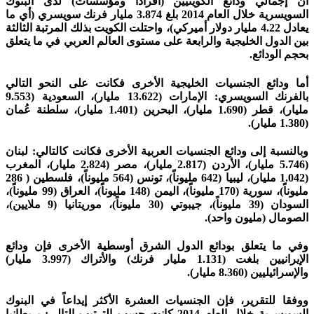
أن إجمالي ودائع الكويتيين (أفرادا ومؤسسات) لدى البنوك
السويسرية خلال العام 2014 بلغ 3.874 مليار فرنك سويسري (أي ما
يعادل 4.22 مليار دولار أميركي)، واحتلت الكويت بذلك المرتبة الثالثة
بين الدول الخليجية والرابعة على مستوى العالم العربي في ما يتعلق
بحجم الودائع.
أما ودائع الجنسيات الخليجية الأخرى فكانت على النحو التالي
بالفرنك السويسري: الإمارات (13.622 مليار)، السعودية (9.553
مليار)، قطر (1.690 مليار)، البحرين (1.401 مليار)، سلطنة عُمان
(1.380 مليار).
وبالنسبة إلى ودائع الجنسيات العربية الأخرى فكانت كالتالي: لبنان
(5.746 مليار)، الأردن (2.817 مليار)، مصر (2.824 مليار)، المغرب
(1.042 مليار)، ليبيا (642 مليوناً)، تونس (564 مليوناً)، فلسطين ( 286
مليوناً)، سورية (170 مليوناً)، اليمن (148 مليوناً)، العراق (99 مليوناً)،
السودان (39 مليوناً)، جيبوتي (30 مليوناً)، موريتانيا (9 ملايين)،
الصومال (مليون واحد).
وفي ما يتعلق بودائع الدول الشرق أوسطية الأخرى فإن ودائع
الإيرانيين بلغت (1.131 مليار فرنك) والأتراك (3.997 مليار)
والإسرائيليين (8.360 مليار).
ووفقا للتقرير، فإن الجنسيات العشرة الأكثر إيداعاً في البنوك
السويسرية خلال العام 2014 كانت حسب الترتيب التالي: بريطانيا