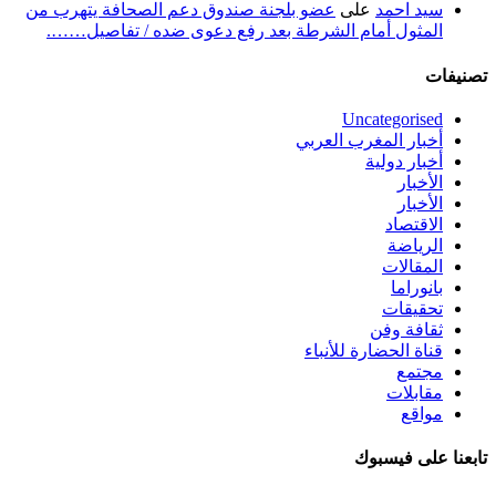
سيد احمد
على
عضو بلجنة صندوق دعم الصحافة يتهرب من
المثول أمام الشرطة بعد رفع دعوى ضده / تفاصيل…….
تصنيفات
Uncategorised
أخبار المغرب العربي
أخبار دولية
الأخبار
الأخبار
الاقتصاد
الرياضة
المقالات
بانوراما
تحقيقات
ثقافة وفن
قناة الحضارة للأنباء
مجتمع
مقابلات
مواقع
تابعنا على فيسبوك