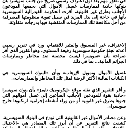
في تطوّر مهم يُعدُّ أول اعتراف رسمي صريح من جانب سويسرا بأن
بنوكها جاذبة لممارسات غسيل الأموال التي يجمعها المودعون
الأجانب بطرق غير قانونية، أقرت الحكومة الفيدرالية السويسرية
بأنها في حاجة إلى بذل المزيد في سبيل تقوية منظومتها المصرفية
من أجل مكافحة تلك الممارسات المتفشية فيها بدرجات متفاوتة.
الاعتراف، غير المسبوق والمثير للاهتمام، ورد في تقرير رسمي
أعدته لجنة حكومية سويسرية رفيعة المستوى، وهو التقرير الذي أقر
صراحة بأن «سويسرا ليست محصنة ضد مخاطر وممارسات
الجرائم المالية… بما في ذلك
غسيل الأموال وتمويل الإرهاب» وبأن «البنوك السويسرية هي
الكيانات المالية الأكثر عُرضة لمثل تلك المخاطر والممارسات».
و أقر التقرير الذي نقله موقع «إيكونوميك تايمز» بأن بنوك سويسرا
«جاذبة بقوة للمودعين الأجانب الساعين إلى غسل أموالهم التي
جنوها بطرق غير قانونية أو من وراء أنشطة إجرامية ارتكبوها خارج
سويسرا».
وعن مصادر الأموال غير القانونية التي تودع في البنوك السويسرية،
كشفت نتائج التقرير عن أن أبرز تلك المصادر هي «الاحتيال